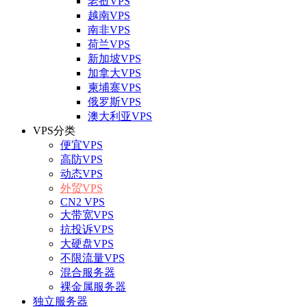
老挝VPS
越南VPS
南非VPS
荷兰VPS
新加坡VPS
加拿大VPS
柬埔寨VPS
俄罗斯VPS
澳大利亚VPS
VPS分类
便宜VPS
高防VPS
动态VPS
外贸VPS
CN2 VPS
大带宽VPS
抗投诉VPS
大硬盘VPS
不限流量VPS
混合服务器
裸金属服务器
独立服务器