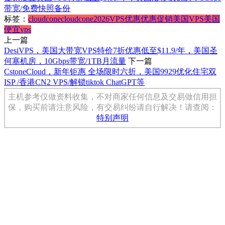
带宽/免费快照备份
标签：
cloudcone
cloudcone2026
VPS优惠
优惠促销
美国VPS
美国
便宜vps
上一篇
DesiVPS，美国大带宽VPS特价7折优惠低至$11.9/年，美国圣
何塞机房，10Gbps带宽/1TB月流量
下一篇
CstoneCloud，新年钜惠 全场限时六折，美国9929优化住宅双
ISP /香港CN2 VPS/解锁tiktok ChatGPT等
主机参考仅做资料收集，不对商家任何信息及交易做信用担
保，购买前请注意风险，有交易纠纷请自行解决！请查阅：
特别声明