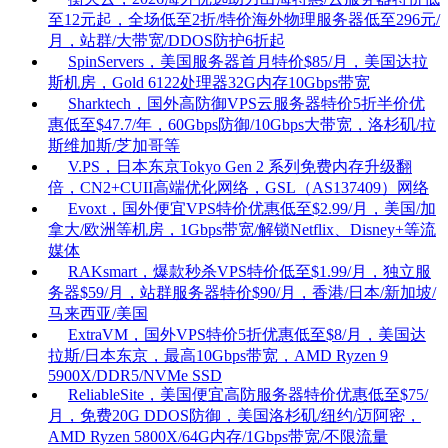
至12元起，全场低至2折/特价海外物理服务器低至296元/
月，站群/大带宽/DDOS防护6折起
SpinServers，美国服务器首月特价$85/月，美国达拉
斯机房，Gold 6122处理器32G内存10Gbps带宽
Sharktech，国外高防御VPS云服务器特价5折半价优
惠低至$47.7/年，60Gbps防御/10Gbps大带宽，洛杉矶/拉
斯维加斯/芝加哥等
V.PS，日本东京Tokyo Gen 2 系列免费内存升级翻
倍，CN2+CUII高端优化网络，GSL（AS137409）网络
Evoxt，国外便宜VPS特价优惠低至$2.99/月，美国/加
拿大/欧洲等机房，1Gbps带宽/解锁Netflix、Disney+等流
媒体
RAKsmart，爆款秒杀VPS特价低至$1.99/月，独立服
务器$59/月，站群服务器特价$90/月，香港/日本/新加坡/
马来西亚/美国
ExtraVM，国外VPS特价5折优惠低至$8/月，美国达
拉斯/日本东京，最高10Gbps带宽，AMD Ryzen 9
5900X/DDR5/NVMe SSD
ReliableSite，美国便宜高防服务器特价优惠低至$75/
月，免费20G DDOS防御，美国洛杉矶/纽约/迈阿密，
AMD Ryzen 5800X/64G内存/1Gbps带宽/不限流量