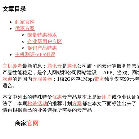
文章目录
商家官网
优惠方案
限量特惠秒杀
企业新用户专区
促销产品特惠
主机测评/VPS测评
主机参考
最新消息：
腾讯云
是
腾讯
公司旗下的云计算服务销售
产品性能稳定，是个人网站和公司网站建设、 APP、游戏、商
欢迎
的是国内
云服务器
：1核2G内存1Mbps
带宽
独享仅需99元/
适合。
本文中列出的特殊特价
优惠
云产品基本上是新
用户
或企业认证
法了，本期
秒杀活动
的推荐计划
方案
都在本文下面标注出来了
情再根据自己的业务选择所需要的云产品
商家
官网