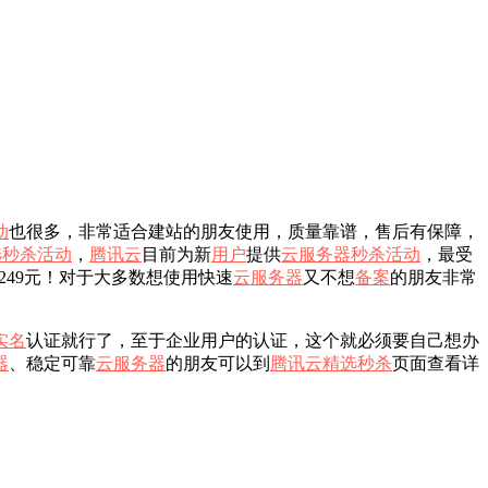
动
也很多，非常适合建站的朋友使用，质量靠谱，售后有保障，
选秒杀
活动
，
腾讯云
目前为新
用户
提供
云服务器
秒杀活动
，最受
需249元！对于大多数想使用快速
云服务器
又不想
备案
的朋友非常
实名
认证就行了，至于企业用户的认证，这个就必须要自己想办
器
、稳定可靠
云服务器
的朋友可以到
腾讯云
精选秒杀
页面查看详