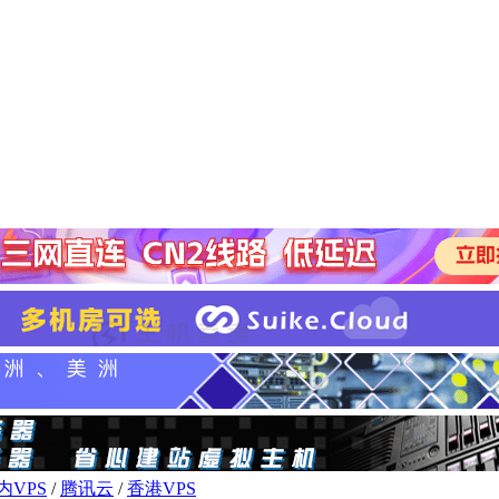
内VPS
/
腾讯云
/
香港VPS