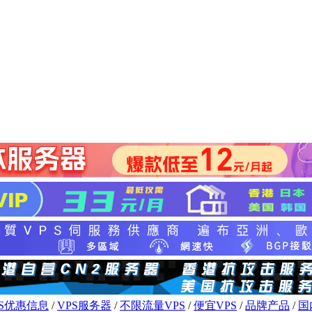
PS优惠信息
/
VPS服务器
/
不限流量VPS
/
便宜VPS
/
品牌产品
/
国