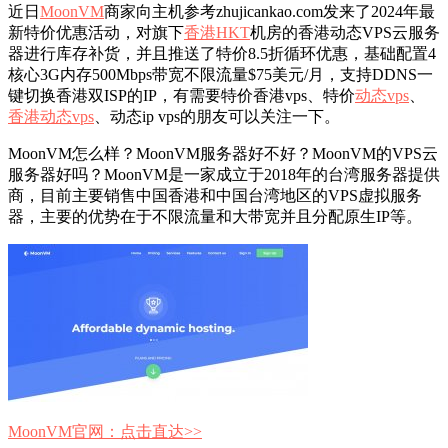
近日
MoonVM
商家向主机参考zhujicankao.com发来了2024年最
新特价优惠活动，对旗下
香港HKT
机房的香港动态VPS云服务
器进行库存补货，并且推送了特价8.5折循环优惠，基础配置4
核心3G内存500Mbps带宽不限流量$75美元/月，支持DDNS一
键切换香港双ISP的IP，有需要特价香港vps、特价
动态vps
、
香港动态vps
、动态ip vps的朋友可以关注一下。
MoonVM怎么样？MoonVM服务器好不好？MoonVM的VPS云
服务器好吗？MoonVM是一家成立于2018年的台湾服务器提供
商，目前主要销售中国香港和中国台湾地区的VPS虚拟服务
器，主要的优势在于不限流量和大带宽并且分配原生IP等。
MoonVM官网：点击直达>>