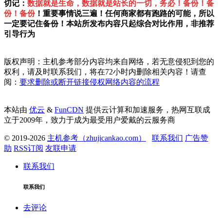
切记：
数据就是生命，数据就是站长的一切，务必！备份！备
份！备份
！重要事情说三遍！任何商家都有跑路的可能，所以
一定要记住备份！本站所发布内容只起综合对比作用，非推荐
引导行为
版权声明：主机参考部分内容均来自网络，若无意侵犯到您的
权利，请及时联系我们，将在72小时内删除相关内容！请查
阅：
要求删除或断开链接侵权网络内容的流程
本站由
优云
&
FunCDN
提供云计算和加速服务，热网互联成
立于2009年，致力于成为最受用户爱戴的云服务商
© 2019-2026
主机参考（zhujicankao.com）
联系我们
广告赞
助
RSS订阅
友联申请
联系我们
联系我们
去评论