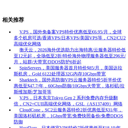
相关推荐
V.PS，国外免备案VPS特价优惠低至€6.95/月，全球
多个机房可选/香港VPS/日本VPS/美国VPS等，CN2/CU2
高端优化网络
衡天云，2026海外优选助力出海特惠/云服务器特价低
至12元起，全场低至2折/特价海外物理服务器低至296元/
月，站群/大带宽/DDOS防护6折起
SpinServers，美国服务器首月特价$85/月，美国达拉
斯机房，Gold 6122处理器32G内存10Gbps带宽
Sharktech，国外高防御VPS云服务器特价5折半价优
惠低至$47.7/年，60Gbps防御/10Gbps大带宽，洛杉矶/拉
斯维加斯/芝加哥等
V.PS，日本东京Tokyo Gen 2 系列免费内存升级翻
倍，CN2+CUII高端优化网络，GSL（AS137409）网络
CloudCone，SC2云服务器特价2折优惠低至$31/年，
美国洛杉矶机房，1Gbps带宽/免费快照备份/免费DDOS
防御
HostDare，日本便宜VPS特价7折优惠低至$18.19/年，