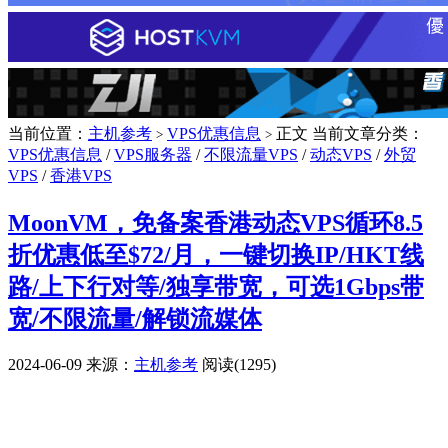
当前位置：
主机参考
VPS优惠信息
正文
当前文章分类：
>
>
VPS优惠信息
/
VPS服务器
/
不限流量VPS
/
动态VPS
/
外贸
VPS
/
香港VPS
MoonVM，免备案香港动态VPS循环8.5
折优惠低至$72/月，一键切换IP/HKT线
路/上下行对等/独享带宽，可选1Gbps带
宽/不限流量/解锁流媒体
2024-06-09
来源：
主机参考
阅读(1295)
广告赞助