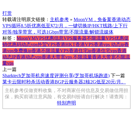
打赏
转载请注明原文链接：
主机参考
»
MoonVM，免备案香港动态
VPS循环8.5折优惠低至$72/月，一键切换IP/HKT线路/上下行
对等/独享带宽，可选1Gbps带宽/不限流量/解锁流媒体
标签：
MoonVM
VPS优惠信息
VPS服务器
不限流量VPS
优惠促
销
优惠码
动态vps
外贸VPS
香港HKT
香港VPS
香港vps 动态ip
香
港vps免费换ip
香港不限流量VPS
香港住宅ip
香港住宅vps
香港
动态IP
香港动态vps
香港大带宽vps 不限流量
香港大带宽不限流
量vps
上一篇
Sharktech芝加哥机房速度评测分享(芝加哥机场跑道)
下一篇
莱卡云限时秒杀活动香港BGP云服务器2核2G低至20元/月。
主机参考仅做资料收集，不对商家任何信息及交易做信用担
保，购买前请注意风险，有交易纠纷请自行解决！请查阅：
特别声明