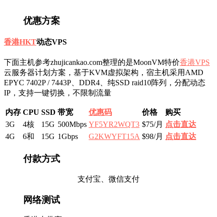
优惠方案
香港HKT
动态VPS
下面主机参考zhujicankao.com整理的是MoonVM特价
香港VPS
云服务器计划方案，基于KVM虚拟架构，宿主机采用AMD
EPYC 7402P / 7443P、DDR4、纯SSD raid10阵列，分配动态
IP，支持一键切换，不限制流量
内存
CPU
SSD
带宽
优惠码
价格
购买
3G
4核
15G
500Mbps
YF5YR2WQT3
$75/月
点击直达
4G
6和
15G
1Gbps
G2KWYFT15A
$98/月
点击直达
付款方式
支付宝、微信支付
网络测试