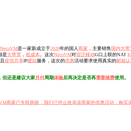
NecoVM
是一家新成立于
2020
年的国人
商家
，主要销售
国内
大带
都是
大带宽
，
低成本
。这次
NecoVM
对
宿迁
移动
G口上联的NAT
并且
提供
共享
IP
建站
服务，这次的
优惠
活动要求使用真实的
邮箱
认
，但还是建议大家
月付
周期
体验
后再决定是否再
需要
续费
使用。
coVM商家已失联跑路，我们已停止收录该商家的优惠活动，购买