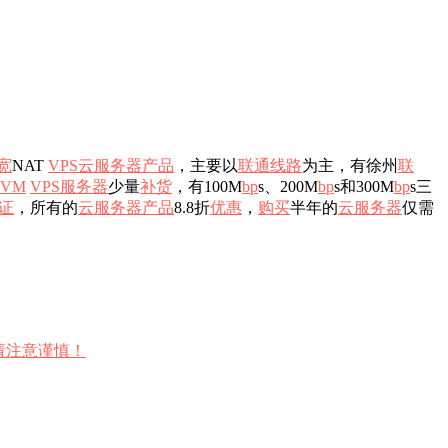
宽
NAT
VPS
云服务器
产品
，主要以
联通
线路
为主，有徐州
联
KVM
VPS
服务器
少量
补货
，有100M
b
p
s、200M
b
p
s和300M
b
p
s三
证
，所有的
云服务器
产品
8.8折
优惠
，
购买
半年的
云服务器
仅需
请注意谨慎！