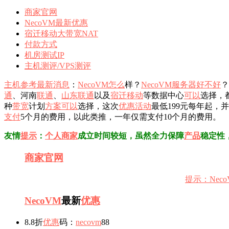
商家官网
NecoVM最新优惠
宿迁移动大带宽NAT
付款方式
机房测试IP
主机测评/VPS测评
主机参考
最新消息
：
NecoVM
怎么
样？
NecoVM
服务器
好不好
？
通
、河南
联通
、
山东
联通
以及
宿迁
移动
等数据中心
可以
选择，
种
带宽
计划
方案
可以
选择，这次
优惠
活动
最低199元每年起，
支付
5个月的费用，以此类推，一年仅需支付10个月的费用。
友情
提示
：
个人
商家
成立时间较短，虽然全力保障
产品
稳定性
商家
官网
提示：Ne
NecoVM
最新
优惠
8.8折
优惠
码：
n
e
c
o
v
m
88