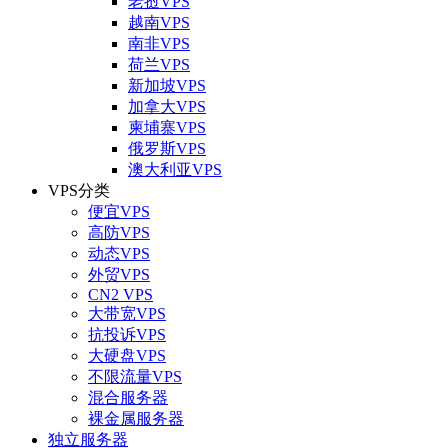
老挝VPS
越南VPS
南非VPS
荷兰VPS
新加坡VPS
加拿大VPS
柬埔寨VPS
俄罗斯VPS
澳大利亚VPS
VPS分类
便宜VPS
高防VPS
动态VPS
外贸VPS
CN2 VPS
大带宽VPS
抗投诉VPS
大硬盘VPS
不限流量VPS
混合服务器
裸金属服务器
独立服务器