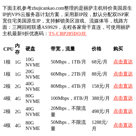
下面主机参考zhujicankao.com整理的是丽萨主机特价美国原生
IP的VPS云服务器计划方案，采用新IP段，默认分配双ISP家
宽住宅美国原生IP，支持解锁美区游戏、流媒体等，线路方
面：三网回程联通AS9929，去程各家骨干直连，可使用丽萨
主机最新9折优惠码：
TS-CBP205DQJE
内
硬盘
带宽，流量
价格
购买
CPU
存
10G
1核
50Mbps，1TB/月
68元/月
点击直达
1G
NVME
20G
1核
60Mbps，2TB/月
88元/月
点击直达
1G
NVME
40G
2核
80Mbps，4TB/月
158元/月
点击直达
2G
NVME
80G
4核
100Mbps，8TB/月
388元/月
点击直达
4G
NVME
20Mbps，不限流
40G
2核
498元/月
点击直达
2G
NVME
量
50Mbps，不限流
1288元/
80G
4核
点击直达
4G
NVME
量
月