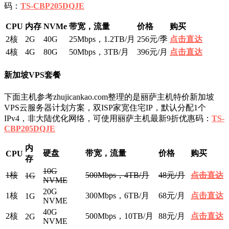
码：
TS-CBP205DQJE
CPU
内存
NVMe
带宽，流量
价格
购买
2核
2G
40G
25Mbps，1.2TB/月
256元/季
点击直达
4核
4G
80G
50Mbps，3TB/月
396元/月
点击直达
新加坡VPS套餐
下面主机参考zhujicankao.com整理的是丽萨主机特价新加坡
VPS云服务器计划方案，双ISP家宽住宅IP，默认分配1个
IPv4，非大陆优化网络，可使用丽萨主机最新9折优惠码：
TS-
CBP205DQJE
内
硬盘
带宽，流量
价格
购买
CPU
存
10G
1核
500Mbps，4TB/月
48元/月
点击直达
1G
NVME
20G
1核
300Mbps，6TB/月
68元/月
点击直达
1G
NVME
40G
2核
500Mbps，10TB/月
88元/月
点击直达
2G
NVME