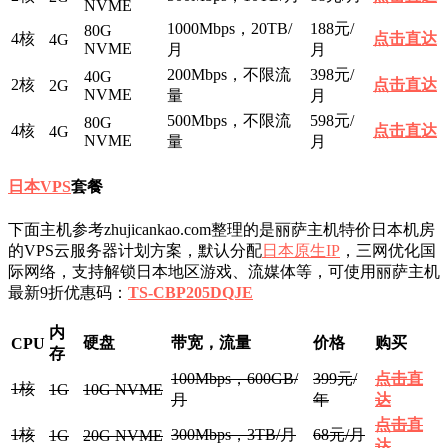
NVME
1000Mbps，20TB/
188元/
80G
4核
点击直达
4G
NVME
月
月
200Mbps，不限流
398元/
40G
2核
点击直达
2G
NVME
量
月
500Mbps，不限流
598元/
80G
4核
点击直达
4G
NVME
量
月
日本VPS
套餐
下面主机参考zhujicankao.com整理的是丽萨主机特价日本机房
的VPS云服务器计划方案，默认分配
日本原生IP
，三网优化国
际网络，支持解锁日本地区游戏、流媒体等，可使用丽萨主机
最新9折优惠码：
TS-CBP205DQJE
内
硬盘
带宽，流量
价格
购买
CPU
存
100Mbps，600GB/
399元/
点击直
1核
1G
10G NVME
月
年
达
点击直
1核
300Mbps，3TB/月
68元/月
1G
20G NVME
达