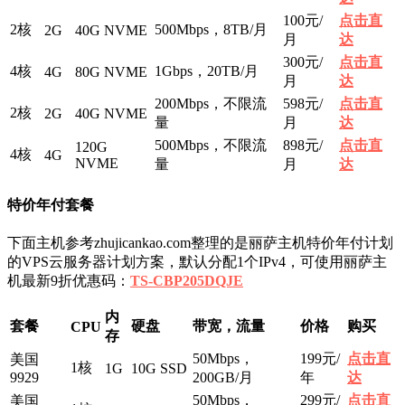
100元/
点击直
2核
500Mbps，8TB/月
2G
40G NVME
月
达
300元/
点击直
4核
1Gbps，20TB/月
4G
80G NVME
月
达
200Mbps，不限流
598元/
点击直
2核
2G
40G NVME
量
月
达
500Mbps，不限流
898元/
点击直
120G
4核
4G
NVME
量
月
达
特价年付套餐
下面主机参考zhujicankao.com整理的是丽萨主机特价年付计划
的VPS云服务器计划方案，默认分配1个IPv4，可使用丽萨主
机最新9折优惠码：
TS-CBP205DQJE
内
套餐
硬盘
带宽，流量
价格
购买
CPU
存
50Mbps，
199元/
点击直
美国
1核
1G
10G SSD
9929
200GB/月
年
达
50Mbps，
299元/
点击直
美国