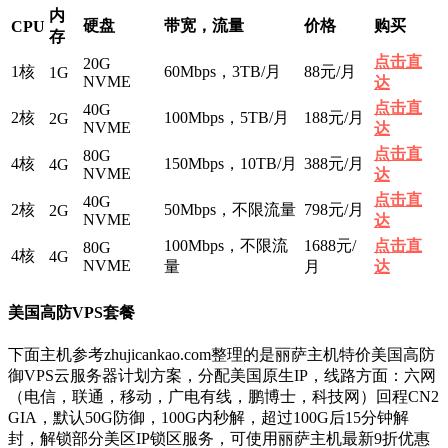
内
硬盘
带宽，流量
价格
购买
CPU
存
点击直
20G
1核
60Mbps，3TB/月
88元/月
1G
NVME
达
点击直
40G
2核
100Mbps，5TB/月
188元/月
2G
NVME
达
点击直
80G
4核
150Mbps，10TB/月
388元/月
4G
NVME
达
点击直
40G
2核
50Mbps，不限流量
798元/月
2G
NVME
达
100Mbps，不限流
1688元/
点击直
80G
4核
4G
NVME
量
月
达
美国高防VPS套餐
下面主机参考zhujicankao.com整理的是丽萨主机特价美国高防
御VPS云服务器计划方案，分配美国原生IP，线路方面：六网
（电信，联通，移动，广电有线，鹏博士，科技网）回程CN2
GIA，默认50G防御，100G内秒解，超过100G后15分钟解
封，解锁部分美区IP锁区服务，可使用丽萨主机最新9折优惠