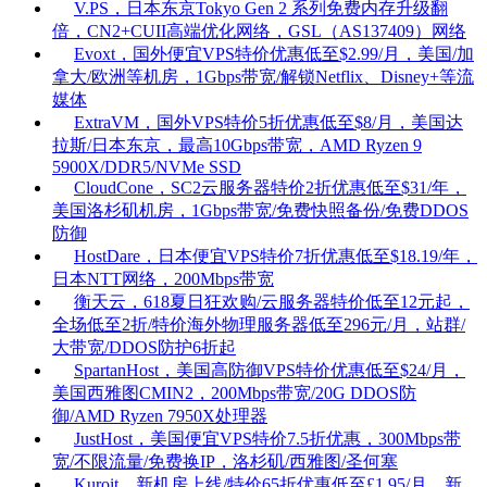
V.PS，日本东京Tokyo Gen 2 系列免费内存升级翻
倍，CN2+CUII高端优化网络，GSL（AS137409）网络
Evoxt，国外便宜VPS特价优惠低至$2.99/月，美国/加
拿大/欧洲等机房，1Gbps带宽/解锁Netflix、Disney+等流
媒体
ExtraVM，国外VPS特价5折优惠低至$8/月，美国达
拉斯/日本东京，最高10Gbps带宽，AMD Ryzen 9
5900X/DDR5/NVMe SSD
CloudCone，SC2云服务器特价2折优惠低至$31/年，
美国洛杉矶机房，1Gbps带宽/免费快照备份/免费DDOS
防御
HostDare，日本便宜VPS特价7折优惠低至$18.19/年，
日本NTT网络，200Mbps带宽
衡天云，618夏日狂欢购/云服务器特价低至12元起，
全场低至2折/特价海外物理服务器低至296元/月，站群/
大带宽/DDOS防护6折起
SpartanHost，美国高防御VPS特价优惠低至$24/月，
美国西雅图CMIN2，200Mbps带宽/20G DDOS防
御/AMD Ryzen 7950X处理器
JustHost，美国便宜VPS特价7.5折优惠，300Mbps带
宽/不限流量/免费换IP，洛杉矶/西雅图/圣何塞
Kuroit，新机房上线/特价65折优惠低至£1.95/月，新