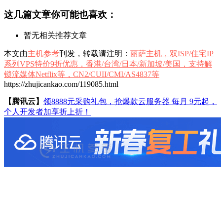
这几篇文章你可能也喜欢：
暂无相关推荐文章
本文由
主机参考
刊发，转载请注明：
丽萨主机，双ISP/住宅IP
系列VPS特价9折优惠，香港/台湾/日本/新加坡/美国，支持解
锁流媒体Netflix等，CN2/CUII/CMI/AS4837等
https://zhujicankao.com/119085.html
【腾讯云】
领8888元采购礼包，抢爆款云服务器 每月 9元起，
个人开发者加享折上折！