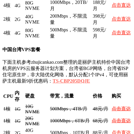
1000Mbps，20TB/
188元/
80G
4核
点击直达
4G
NVME
月
月
200Mbps，不限流
398元/
40G
2核
点击直达
2G
NVME
量
月
500Mbps，不限流
598元/
80G
4核
点击直达
4G
NVME
量
月
中国台湾VPS套餐
下面主机参考zhujicankao.com整理的是丽萨主机特价中国台湾
机房的VPS云服务器计划方案，台湾省BGP网络，台湾省ISP
住宅原生IP，非大陆优化网络，默认分配1个IPv4，可使用丽
萨主机最新9折优惠码：
TS-CBP205DQJE
内
硬盘
带宽，流量
价格
购买
CPU
存
10G
1核
500Mbps，4TB/月
48元/月
点击直达
1G
NVME
20G
1核
1000Mbps，6TB/月
68元/月
点击直达
1G
NVME
40G
2核
500Mbps，10TB/月
88元/月
点击直达
2G