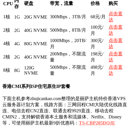
内
硬盘
带宽，流量
价格
购买
CPU
存
点击直
1核
300Mbps，3TB/月
68元/月
1G
20G NVME
达
100元/
点击直
2核
500Mbps，8TB/月
2G
40G NVME
月
达
1000Mbps，20TB/
300元/
点击直
4核
4G
80G NVME
月
月
达
200Mbps，不限流
198元/
点击直
2核
2G
40G NVME
量
月
达
500Mbps，不限流
498元/
点击直
120G
8核
8G
NVME
量
月
达
香港CMI系列ISP住宅原生IP套餐
下面主机参考zhujicankao.com整理的是丽萨主机特价香港VPS
云服务器计划方案，线路方面：三网回程CMI大陆优化线路直
连、电信去程CN2直连、联通去程9929直连、移动去程
CMIN2，支持解锁香港本土服务和流媒体、Netflix、Disney
等，可使用丽萨主机最新9折优惠码：
TS-CBP205DQJE