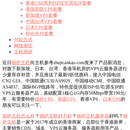
香港CMI系列ISP住宅原生IP套餐
美国高防VPS套餐
新加坡VPS套餐
中国台湾VPS套餐
日本VPS套餐
特价年付套餐
付款方式
网络测试
主机测评
近日
丽萨主机
向主机参考zhujicankao.com发来了产品新消息，
对旗下新加坡、日本、台湾、香港等机房的VPS云服务器进行
少量库存补货，并且推送了最新9折优惠码，接入中国电信
CN2 GIA、中国联通CUII/AS9929、中国移动CMI、中国联通
AS4837、国际BGP线路等，特色是提供双ISP/住宅/原生IP的
VPS云服务器产品，基础配置1核心1G内存50Mbps带宽199元/
年，有需要特价
国外VPS
、
美国VPS
、香港VPS、
日本VPS
的
朋友可以关注一下。
丽萨主机怎么样
？
丽萨主机好不好
？
丽萨主机服务器
好吗？
丽
萨主机
是一家于2017年成立的香港商家，总部位于香港新界，
主要销售CDN、域名、VPS云服务器、服务器租用等产品，