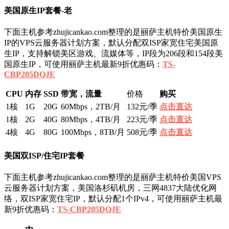
美国原生IP套餐-老
下面主机参考zhujicankao.com整理的是丽萨主机特价美国原生
IP的VPS云服务器计划方案，默认分配双ISP家宽住宅美国原
生IP，支持解锁美区游戏、流媒体等，IP段为206段和154段美
国原生IP，可使用丽萨主机最新9折优惠码：
TS-
CBP205DQJE
CPU
内存
SSD
带宽，流量
价格
购买
1核
1G
20G
60Mbps，2TB/月
132元/季
点击直达
1核
2G
40G
80Mbps，4TB/月
223元/季
点击直达
4核
4G
80G
100Mbps，8TB/月
508元/季
点击直达
美国双ISP/住宅IP套餐
下面主机参考zhujicankao.com整理的是丽萨主机特价美国VPS
云服务器计划方案，美国洛杉矶机房，三网4837大陆优化网
络，双ISP家宽住宅IP，默认分配1个IPv4，可使用丽萨主机最
新9折优惠码：
TS-CBP205DQJE