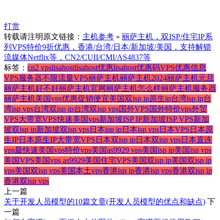
打赏
转载请注明原文链接：
主机参考
»
丽萨主机，双ISP/住宅IP系
列VPS特价9折优惠，香港/台湾/日本/新加坡/美国，支持解锁
流媒体Netflix等，CN2/CUII/CMI/AS4837等
标签：
cn2 vps
lisahost
lisahost优惠
lisahost优惠码
VPS优惠信息
VPS服务器
不限流量VPS
丽萨主机
丽萨主机2024
丽萨主机元旦
丽萨主机好不好
丽萨主机官网
丽萨主机怎么样
丽萨主机服务器
丽萨主机美国vps
优惠促销
便宜美国双isp ip
原生ip
台湾isp ip
台
湾isp vps
台湾双isp ip
台湾双isp vps
国外VPS
国外特价vps
外贸
VPS
大带宽VPS
快速美国vps
新加坡ISP IP
新加坡ISP VPS
新加
坡双isp ip
新加坡双isp vps
日本isp ip
日本isp vps
日本VPS
日本原
生IP
日本原生IP大带宽VPS
日本双isp ip
日本双isp vps
日本直连
vps
最快速美国vps
特价vps
美国as9929 vps
美国isp ip
美国isp vps
美国VPS
美国vps as9929
美国住宅VPS
美国双isp ip
美国双isp ip
vps
美国双isp vps
美国本土vps
香港isp ip
香港isp vps
香港双isp ip
香港双isp vps
上一篇
关于开发人员模型的10篇文章(开发人员模型的优点和缺点)
下
一篇