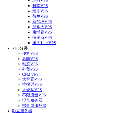
老挝VPS
越南VPS
南非VPS
荷兰VPS
新加坡VPS
加拿大VPS
柬埔寨VPS
俄罗斯VPS
澳大利亚VPS
VPS分类
便宜VPS
高防VPS
动态VPS
外贸VPS
CN2 VPS
大带宽VPS
抗投诉VPS
大硬盘VPS
不限流量VPS
混合服务器
裸金属服务器
独立服务器