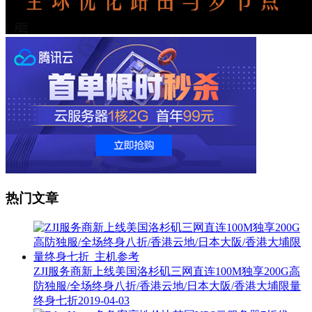
热门文章
ZJI服务商新上线美国洛杉矶三网直连100M独享200G高
防独服/全场终身八折/香港云地/日本大阪/香港大埔限量
终身七折
2019-04-03