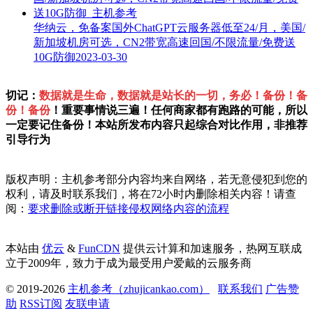
华纳云，免备案国外ChatGPT云服务器低至24/月，美国/
新加坡机房可选，CN2带宽高速回国/不限流量/免费送
10G防御
2023-03-30
切记：
数据就是生命，数据就是站长的一切，务必！备份！备
份！备份
！重要事情说三遍！任何商家都有跑路的可能，所以
一定要记住备份！本站所发布内容只起综合对比作用，非推荐
引导行为
版权声明：主机参考部分内容均来自网络，若无意侵犯到您的
权利，请及时联系我们，将在72小时内删除相关内容！请查
阅：
要求删除或断开链接侵权网络内容的流程
本站由
优云
&
FunCDN
提供云计算和加速服务，热网互联成
立于2009年，致力于成为最受用户爱戴的云服务商
© 2019-2026
主机参考（zhujicankao.com）
联系我们
广告赞
助
RSS订阅
友联申请