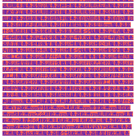
器用网卡
服务器知识
服务器种类
服务器租用供应商
服务器租用
哪家便宜
服务器租用哪家好
服务器租用海外
服务器站群
服务器
组建
服务器组装
服务器组阵列
服务器自动同步
服务器自动重启
服务器自建还是租用
服务器自建邮箱
服务器至强cpu
服务器装
什么系统好
服务器装机
服务器装系统多少钱
服务器证书
服务器
证书价格
服务器证书安装
服务器证书无效
服务器证书购买
服务
器语言
服务器资料恢复
服务器运维
服务器运维公司
服务器运维
内容
服务器运维外包
服务器运维多少钱
服务器运维安全
服务器
运维工作
服务器运维是什么
服务器运维服务
服务器运维简历
服
务器运维管理
服务器运行失败
服务器运行状态监控
服务器运行
状态监测
服务器运行维护
服务器远程
服务器远程同步
服务器远
程工具
服务器远程开关机
服务器远程桌面
服务器远程登录软件
服务器远程监控
服务器远程管理
服务器远程管理工具
服务器远
程维护
服务器远程连接
服务器遭到攻击
服务器遭受攻击
服务器
遭攻击
服务器邮箱
服务器邮箱搭建
服务器重启
服务服务器
机房
构建linux服务器
构建服务器
构建高可用服务器
根服务器是什么
欧洲VPS
欧洲vps中转
欧洲vps主机
欧洲vps带宽
欧洲vps影院
欧
洲vps快
欧洲vps怎么样
欧洲vps服务器
欧洲vps租用
欧洲vps速度
欧洲vps速度怎么样
欧洲主机
欧洲云主机
欧洲云服务器
欧洲免
费vps
欧洲外贸服务器
欧洲投诉vps
欧洲抗投诉VPS
欧洲服务器
欧洲服务器idc
欧洲服务器哪个快
欧洲服务器哪里好
欧洲服务