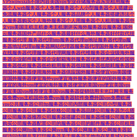
VPS
wp
ws
x
zh
不限内容美国vps
专业存储服务器
东莞租用服务
器
个人web服务器
个人免费服务器
个人小型服务器
个人搭建云
免流服务器
个人服务器
个人服务器品牌
个人服务器搭建违法
个
人服务器购买
个人海外服务器
个人用服务器
个人租用服务器
中
文vps美国
主机
主机参考
主机测评
买海外服务器
云服务器 国外
云服务器国外
产品
什么服务器最好
什么海外服务器好
付款
代挂
服务器
代理 服务器
代理http服务器
代理ip地址服务器
代理ip服
务器地址
代理ip服务器网站
代理器服务器
代理国外服务器
代理
在线服务器
代理服务器
代理网服务器
代维服务器
企业级海外服
务器
企业邮件服务器
企业邮箱海外服务器
优惠
优惠码
低价国外
服务器
低价服务器
低价租用服务器
低端服务器
低能耗服务器
使
用国外服务器
使用海外服务器
供应国外服务器
便宜vps美国
便
宜国外服务器
便宜海外vps
便宜海外服务器
便宜的国外服务器
便宜的海外vps
便宜的海外服务器
便宜的美国vps
便宜美国vps
便宜美国vps推荐
便宜美国vps服务器
促销
信用卡
光口网卡服务
器
免费vps主机国外
免费vps服务器软件
免费外国vps
免费欧洲
vps
公共服务器
公司ftp服务器
公司内部服务器
公司小型服务器
公司服务器
公司服务器价格
公司服务器品牌
公司服务器怎么搭
建
公司服务器推荐
公司服务器搭建
公司服务器维修
公司服务器
购买
公司服务器配置
公司的服务器
公司的邮件服务器
公司租用
服务器
公网ftp服务器
公网svn服务器
公网服务器
公网服务器如
何访问内网
共享打印服务器
关于服务器
其他
内存
凤凰城VPS
出