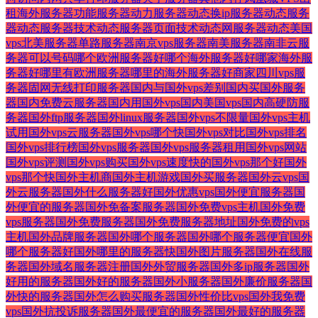
租海外服务器
功能服务器
动力服务器
动态换ip服务器
动态服务
器
动态服务器技术
动态服务器页面技术
动态网服务器
动态美国
vps
北美服务器
单路服务器
南京vps服务器
南美服务器
南非云服
务器
可以
号码
哪个欧洲服务器好
哪个海外服务器好
哪家海外服
务器好
哪里有欧洲服务器
哪里的海外服务器好
商家
四川vps服
务器
固网无线打印服务器
国内与国外vps差别
国内买国外服务
器
国内免费云服务器
国内用国外vps
国内美国vps
国内高硬防服
务器
国外ftp服务器
国外linux服务器
国外vps不限量
国外vps主机
试用
国外vps云服务器
国外vps哪个快
国外vps对比
国外vps排名
国外vps排行榜
国外vps服务器
国外vps服务器租用
国外vps网站
国外vps评测
国外vps购买
国外vps速度快的
国外vps那个好
国外
vps那个快
国外主机商
国外主机游戏
国外买服务器
国外云vps
国
外云服务器
国外什么服务器好
国外优惠vps
国外便宜服务器
国
外便宜的服务器
国外免备案服务器
国外免费vps主机
国外免费
vps服务器
国外免费服务器
国外免费服务器地址
国外免费的vps
主机
国外品牌服务器
国外哪个服务器
国外哪个服务器便宜
国外
哪个服务器好
国外哪里的服务器快
国外图片服务器
国外在线服
务器
国外域名服务器注册
国外外贸服务器
国外多ip服务器
国外
好用的服务器
国外好的服务器
国外小服务器
国外廉价服务器
国
外快的服务器
国外怎么购买服务器
国外性价比vps
国外我免费
vps
国外抗投诉服务器
国外最便宜的服务器
国外最好的服务器