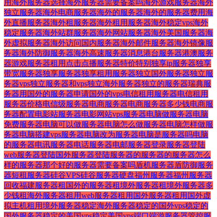
用
海外服务器选择
海外服务器需要备案吗
海外游戏服务器
海外
独立服务器
海外电商服务器
海外的服务器
海外的服务器费用
海
外直播服务器
海外租服务器
海外租用服务器
海外稳定vps
海外
稳定服务器
海外站群服务器
海外网站服务器
海外美国服务器
海
外虚拟服务器
海外访问国内服务器
海外邮件服务器
海外镜像服
务器
海外防御服务器
海外高速服务器
消息
港台服务器
港澳服务
器
游戏服务器租用
点击
点播服务器
特价
特别
独享ip服务器
独享
带宽服务器
独享服务器
独享租用服务器
独立国外服务器
独立服
务器vps
独立服务器和vps
独立海外服务器
独立的服务器
瑞典服
务器
用国外的服务器
申请国外的vps
电信租用服务器
电信租用
服务器价格
电信级服务器
电商服务器
电商服务器多少钱
电商服
务器配置
电影站服务器
电影网站vps服务器
电脑做服务器
电脑
免费服务器
电脑可以做服务器
电脑怎么做服务器
电脑怎样做服
务器
电脑搭建vps服务器
电脑改为服务器
电脑是服务器吗
电脑
的服务器
电讯服务器
电话服务器
电邮服务器
登录服务器
登陆
web服务器
登陆国外服务器
登陆服务器
的服务器
的服务器怎么
样
的服务器那个好
的服务器需要备案吗
盾机服务器
盾防御服务
器
短租服务器
硅谷VPS
硅谷服务器
硬盘
福州服务器
福州服务器
回收
福建服务器
租国外的服务器
租境外服务器
租境外服务器多
少钱
租海外服务器
租用web服务器
租用国外服务器
租用国外虚
拟主机
租用境外服务器
稳定海外服务器
稳定的国外vps
稳定的
国外服务器
稳定的美国vps
稳定美国vps
端口
端游服务器
管控服