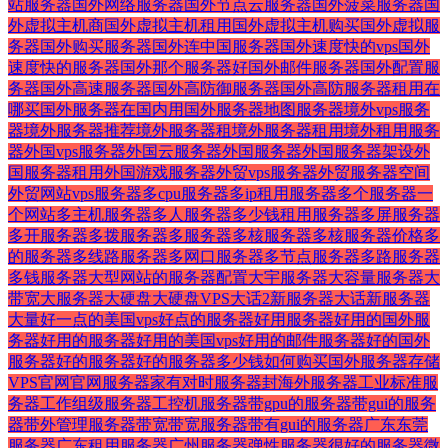
站服务器
国外网络服务器
国外节点云服务器
国外菠菜服务器
国
外虚拟主机商
国外虚拟主机租用
国外虚拟主机购买
国外虚拟服
务器
国外购买服务器
国外连中国服务器
国外速度快的vps
国外
速度快的服务器
国外那个服务器好
国外邮件服务器
国外配置服
务器
国外高速服务器
国外高防御服务器
国外高防服务器租用
在
哪买国外服务器
在国内用国外服务器
地图服务器
境外vps服务
器
境外服务器推荐
境外服务器租
境外服务器租用
境外租用服务
器
外国vps服务器
外国云服务器
外国服务器
外国服务器架设
外
国服务器租用
外国游戏服务器
外贸vps服务器
外贸服务器空间
外贸网站vps服务器
多cpu服务器
多ip租用服务器
多个服务器一
个网站
多主机服务器
多人服务器
多少钱租用服务器
多屏服务器
多开服务器
多拨服务器
多服务器
多核服务器
多核服务器价格
多
的服务器
多线路服务器
多网口服务器
多节点服务器
多路服务器
多钱服务器
大型网站的服务器配置
大宇服务器
大容量服务器
大
带宽
大服务器
大硬盘
大硬盘VPS
大话2新服务器
大话新服务器
大量
好一点的美国vps
好点的服务器
好用服务器
好用的国外服
务器
好用的服务器
好用的美国vps
好用的邮件服务器
好的国外
服务器
好的服务器
好的服务器多少钱
如何购买国外服务器
存储
VPS
官网
官网服务器
家有
对时服务器
封海外服务器
工业标准服
务器
工作组级服务器
工控机服务器
带gpu的服务器
带gui的服务
器
带外管理服务器
带宽
带宽服务器
带有gui的服务器
广东东莞
服务器
广东租用服务器
广州服务器
弹性服务器
很好的服务器
微