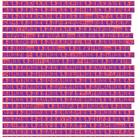
与服务器
购买域名和服务器
购买外国服务器
购买新加坡服务器
购买服务器
购买服务器云
购买服务器价格
购买服务器和域名
购
买服务器域名
购买海外服务器
购买美国vps
购买节点服务器
购
买邮件服务器
购置服务器
超便宜的国外vps
超级服务器租用
越
南
越南VPS
跨国服务器
选择海外服务器
速度快的国外vps
速度
最快的国外vps
速度最快的美国vps
都有哪些服务器
防攻击的服
务器租用
阿里云服务器学生机
阿里云海外服务器
限时
韩国CN2
服务器
韩国vps服务器
韩国vps服务器哪家好
韩国vps服务器租
用
韩国是哪个服务器
韩国服务器100m
韩国服务器kt
韩国服务器
vps
韩国服务器叫什么
韩国服务器哪个好
韩国服务器哪家好
韩
国服务器商
韩国服务器在哪租用
韩国服务器地址
韩国服务器多
少钱
韩国服务器好吗
韩国服务器如何
韩国服务器怎么样
韩国服
务器推荐
韩国服务器提供商
韩国服务器服务
韩国服务器服务器
韩国服务器用
韩国服务器的优势
韩国服务器的网站
韩国服务器
选择
韩国服务器速度
韩国服务器速度怎么样
韩国服务器韩国服
务器
韩国服务器高防
韩国服务器高防御
韩国独享服务器
韩国百
兆服务器
韩国的vps服务器
韩国的服务器
韩国租用服务器
韩国
稳定服务器
韩国防御服务器
韩国高性能服务器
韩国高速服务器
韩国高防御服务器
香港
香港VPS
香港服务器好还是美国服务器
好
高分辨率服务器
高安全服务器
高带宽服务器
高性能linux服务
器
高性能并发服务器
高性能服务器价格
高性能服务器技术
高性