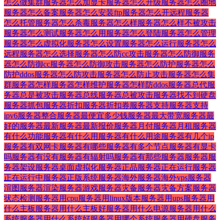
怎么做集群
服务器怎么加显卡
服务器怎么升级
服务器怎么圈地
服务器怎么备案
服务器怎么安装ftp
服务器怎么开远程
服务器
怎么托管
服务器怎么杀毒
服务器怎么样
服务器怎么样不被攻击
服务器怎么测试
服务器怎么用
服务器怎么登陆
服务器怎么管理
服务器怎么虚拟化
服务器怎么设置
服务器怎么运行
服务器怎么
远程
服务器怎么选择
服务器怎么防cc攻击
服务器怎么防御
服务
器怎么防御cc
服务器怎么防御攻击
服务器怎么防护
服务器怎么
防护ddos
服务器怎么防攻击
服务器怎么防止攻击
服务器怎么集
群
服务器怎样
服务器怎样维护
服务器怎样防ddos
服务器总代
服
务器总是被攻击
服务器总线
服务器总被攻击
服务器找不到硬盘
服务器抓包
服务器折扣
服务器折扣券
服务器支持
服务器支持
ipv6
服务器整合
服务器最便宜多少钱
服务器最大带宽
服务器最
好的
服务器最新
服务器最新报价
服务器月付
服务器月租
服务器
有什么功能
服务器有什么用
服务器有什么用途
服务器有几个ip
服务器有双网卡
服务器有哪些
服务器有多个节点
服务器有显卡
吗
服务器有没有
服务器有辐射吗
服务器有那些
服务器服务器
服
务器架设
服务器桌面虚拟化
服务器正品
服务器正在运行
服务器
正在运行中
服务器正版系统
服务器海外
服务器海外vps
服务器
渲图
服务器渲染
服务器游戏
服务器灾备
服务器灾备方案
服务器
状态检测
服务器用cpu
服务器用linux版本
服务器用ups
服务器用
什么主板
服务器用什么主板好
服务器用什么电源
服务器用什么
系统
服务器用什么系统好
服务器用哪个系统
服务器用硬盘
服务