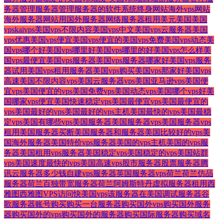
务器
管理服务器
管理服务器的软件
系统
终身
网站海外vps
网站
海外服务器
网站用国外服务器
网络服务器租用
美元
美国
美国
vpskaivps
美国vps不限内容
美国vps中文
美国vps云服务器
美国
vps优惠
美国vps便宜
美国vps便宜的
美国vps免费
美国vps动态
美
国vps哪个好
美国vps哪里好
美国vps哪里的好
美国vps怎么样
美
国vps最便宜
美国vps服务器
美国vps服务器哪家好
美国vps服务
器试用
美国vps租用服务器
美国vps购买
美国vps那家好
美国vps
高速
美国不限内容vps
美国云服务器vps
美国亚马逊vps
美国便
宜vps
美国便宜的vps
美国免费vps
美国动态vps
美国哪个vps好
美
国哪家vps便宜
美国快速稳定vps
美国最便宜vps
美国最便宜的
vps
美国最好的vps
美国最好的vps主机
美国最快的vps
美国最稳
定vps
美国有哪些vps
美国服务器
美国服务器vps
美国服务器vps
租用
美国服务器买断
美国服务器和服务器
美国比较好的vps
美
国海外服务器
美国特价vps服务器
美国的vps主机
美国的vps服
务器
美国租用vps服务器
美国稳定vps
美国稳定的vps
美国站群
vps
美国速度最快的vps
美国高速vps
股市服务器
股票服务器
腾
讯云服务器多少钱
自建vps服务器
英国服务器vps
荷兰
荷兰仿品
服务器
荷兰百独带宽服务器
荷兰阿姆斯特丹
虚拟服务器租用
西
雅图
西雅图VPS
访问快美国vps
该服务器在美国
调试服务器
谷
歌服务器
账号
购买
购买一台服务器
购买国外vps
购买国外服务
器
购买国外的vps
购买国外的服务器
购买国际服务器
购买域名