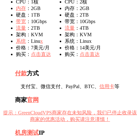
CPU：1核
CPU：2核
内存
：2GB
内存：2GB
硬盘：1TB
硬盘：2TB
带宽
：10Gbps
带宽：10Gbps
流量
：2TB
流量
：4TB
架构：KVM
架构：KVM
系统
：Linu
x
系统：Linux
价格：7美元/月
价格：14美元/月
购买：
点击直达
购买：
点击直达
付款
方式
支付宝、微信支付、PayPal、BTC、
信用卡
等
商家
官网
提示：GreenCloudVPS商家存在未知风险，我们已停止收录该
商家的优惠活动，购买请注意谨慎！
机房
测试
IP