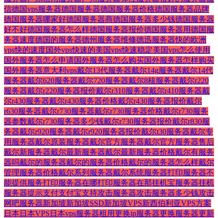
信
德国vps服务器
德国服务器
德国服务器价格
德国服务器品牌
德国服务器哪家好
德国服务器商
德国服务器多少钱
德国服务器
好不好
德国服务器怎么样
德国服务器报价
德国服务器用
德国服
务器速度
德国的服务器
德州服务器维修
德迅服务器
快的欧洲
vps
快的速度国外vps
快速的美国vps
快速稳定美国vps
怎么使用
国外服务器
怎么申请国外服务器
怎么购买国外服务器
怎样购买
国外服务器
意大利vps
戴尔13代服务器
戴尔14g服务器
戴尔14代
服务器
戴尔620服务器
戴尔720服务器
戴尔8核服务器
戴尔r220
服务器
戴尔r220服务器报价
戴尔r310服务器
戴尔r410服务器
戴
尔r430服务器
戴尔r430服务器价格
戴尔r430服务器报价
戴尔
r630服务器
戴尔r730服务器
戴尔r730服务器价格
戴尔r730服务
器参数
戴尔r730服务器多少钱
戴尔r730服务器报价
戴尔r830服
务器
戴尔r920服务器
戴尔r920服务器报价
戴尔t30服务器
戴尔专
用服务器
戴尔原装服务器
戴尔官方服务器
戴尔官方服务器售后
戴尔新服务器
戴尔最新服务器
戴尔最新服务器价格
戴尔有服务
器吗
戴尔的服务器
戴尔的服务器价格
戴尔的服务器怎么样
戴尔
管理服务器价格
戴尔系列服务器
戴尔系统服务器
打印服务器不
能提供服务
打印服务器在哪
打印服务器在那
挂机宝服务器
挂机
服务器
提示
支付
支付宝
支持
攻击服务器
攻击服务器多少钱
攻击
网吧服务器
新加坡
新加坡SSD
新加坡VPS
新西伯利亚VPS
方案
日本
日本VPS
日本vps服务器租用
更换ip服务器
更换服务器
更新