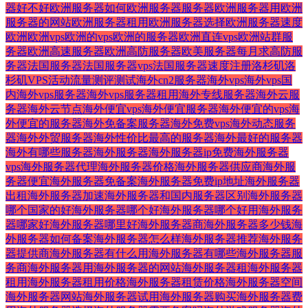
器好不好
欧洲服务器如何
欧洲服务器服务器
欧洲服务器用
欧洲
服务器的网站
欧洲服务器租用
欧洲服务器选择
欧洲服务器速度
欧洲欧洲vps
欧洲的vps
欧洲的服务器
欧洲直连vps
欧洲站群服
务器
欧洲高速服务器
欧洲高防服务器
欧美服务器
每月
求高防服
务器
法国服务器
法国服务器vps
法国服务器速度
注册
洛杉矶
洛
杉矶VPS
活动
流量
测评
测试
海外cn2服务器
海外vps
海外vps国
内
海外vps服务器
海外vps服务器租用
海外专线服务器
海外云服
务器
海外云节点
海外便宜vps
海外便宜服务器
海外便宜的vps
海
外便宜的服务器
海外免备案服务器
海外免费vps
海外动态服务
器
海外外贸服务器
海外性价比最高的服务器
海外最好的服务器
海外有哪些服务器
海外服务器
海外服务器ip免费
海外服务器
vps
海外服务器代理
海外服务器价格
海外服务器供应商
海外服
务器便宜
海外服务器免备案
海外服务器免费ip地址
海外服务器
出租
海外服务器加速
海外服务器和国内服务器区别
海外服务器
哪个国家的好
海外服务器哪个好
海外服务器哪个好用
海外服务
器哪家好
海外服务器哪里好
海外服务器商
海外服务器多少钱
海
外服务器如何备案
海外服务器怎么样
海外服务器推荐
海外服务
器提供商
海外服务器有什么用
海外服务器有哪些
海外服务器服
务商
海外服务器用
海外服务器的网站
海外服务器租
海外服务器
租用
海外服务器租用价格
海外服务器租赁价格
海外服务器空间
海外服务器网站
海外服务器试用
海外服务器购买
海外服务器费