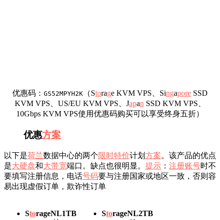
优惠码：
（S
to
ra
g
e KVM VPS、Si
n
g
a
pore
SSD
GS52MPYH2K
KVM VPS、US/EU KVM VPS、J
ap
a
n
SSD KVM VPS、
10Gbps KVM VPS使用优惠码购买可以享受终身五折）
优惠
方案
以下是
荷兰
数据中心的两个
限时
特价
计划
方案
。该产品的优点
是
大硬盘
和
大带宽
端口。缺点也很明显。
提示
：
注册
账号
时不
要填写注册信息，电话
号码
要与注册国家或地区一致，否则容
易出现虚假订单，欺诈性订单
S
to
rageNL1TB
S
t
o
rageNL2TB