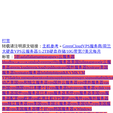
打赏
转载请注明原文链接：
主机参考
»
GreenCloudVPS服务商/荷兰
大硬盘VPS云服务器/1-2TB硬盘存储/10G带宽/7美元每月
标签：
5折
a
af
aff
ali
am
amp
ao
ap
aws云服务器
b
bod
bs
c
ca
cc
co
com
do
dv
e
ee
en
er
f
ftp服务器美国
full
g
gap
google云服
务器
greencloud
greencloudvps
h
hostease国外服务器
hostease美国
服务器
hostgator服务器
hr
ht
http
https
id
k
KVM
KVM
VPS
l
la
le
loc
m
mg
n
nb
ne
nt
o
od
om
ou
p
php
pi
pore
ps
q
r
rc
si
sp
ss
st
t
ta
tb
td
te
to
动态美国
vps和独立服务器
vps国外云服务器
vps境外服务器
vps
外国
vps德国
vps日本哪个好
vps服务器kaivps
vps服务器wdidc
vps
服务器国外
vps服务器日本
vps服务器系统
vps服务器美国
vps服
务器配置
vps欧洲
vps欧洲主机
VPS测评
vps海外
vps海外服务器
vps独立服务器
vps美国
vps美国云服务器
vps美国动态
vps美国服
务器
vps美国服务器哪个好
vps韩国服务器
w
Windows