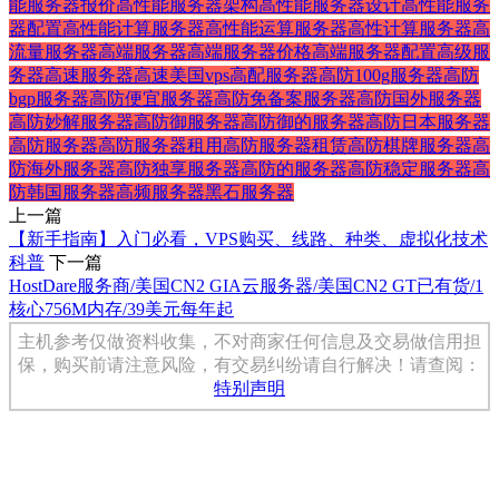
能服务器报价
高性能服务器架构
高性能服务器设计
高性能服务
器配置
高性能计算服务器
高性能运算服务器
高性计算服务器
高
流量服务器
高端服务器
高端服务器价格
高端服务器配置
高级服
务器
高速服务器
高速美国vps
高配服务器
高防100g服务器
高防
bgp服务器
高防便宜服务器
高防免备案服务器
高防国外服务器
高防妙解服务器
高防御服务器
高防御的服务器
高防日本服务器
高防服务器
高防服务器租用
高防服务器租赁
高防棋牌服务器
高
防海外服务器
高防独享服务器
高防的服务器
高防稳定服务器
高
防韩国服务器
高频服务器
黑石服务器
上一篇
【新手指南】入门必看，VPS购买、线路、种类、虚拟化技术
科普
下一篇
HostDare服务商/美国CN2 GIA云服务器/美国CN2 GT已有货/1
核心756M内存/39美元每年起
主机参考仅做资料收集，不对商家任何信息及交易做信用担
保，购买前请注意风险，有交易纠纷请自行解决！请查阅：
特别声明