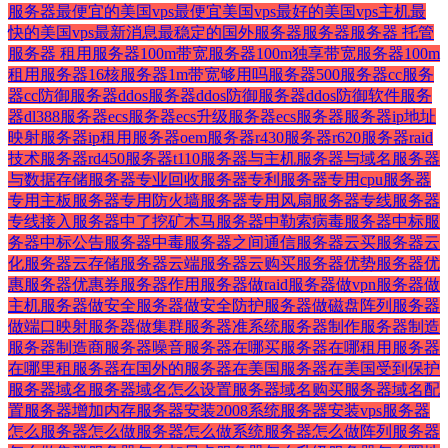
服务器
最便宜的美国vps
最便宜美国vps
最好的美国vps主机
最
快的美国vps
最新消息
最稳定的国外服务器
服务器
服务器 托管
服务器 租用
服务器100m带宽
服务器100m独享带宽
服务器100m
租用
服务器16核
服务器1m带宽够用吗
服务器500
服务器cc
服务
器cc防御
服务器ddos
服务器ddos防御
服务器ddos防御软件
服务
器dl388
服务器ecs
服务器ecs升级
服务器ecs服务器
服务器ip地址
映射
服务器ip租用
服务器oem
服务器r430
服务器r620
服务器raid
技术
服务器rd450
服务器t110
服务器与主机
服务器与域名
服务器
与数据存储
服务器专业回收
服务器专利
服务器专用cpu
服务器
专用主板
服务器专用防火墙
服务器专用风扇
服务器专线
服务器
专线接入
服务器中了挖矿木马
服务器中勒索病毒
服务器中标
服
务器中标公告
服务器中毒
服务器之间通信
服务器云买
服务器云
化
服务器云存储
服务器云端
服务器云购买
服务器优势
服务器优
惠
服务器优惠券
服务器作用
服务器做raid
服务器做vpn
服务器做
主机
服务器做安全
服务器做安全防护
服务器做磁盘阵列
服务器
做端口映射
服务器做集群
服务器准系统
服务器制作
服务器制造
服务器制造商
服务器噪音
服务器在哪买
服务器在哪租用
服务器
在哪里租
服务器在国外的
服务器在美国
服务器在美国受到保护
服务器域名
服务器域名怎么设置
服务器域名购买
服务器域名配
置
服务器增加内存
服务器安装2008系统
服务器安装vps
服务器
怎么
服务器怎么做
服务器怎么做系统
服务器怎么做阵列
服务器