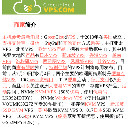
商家
简介
主机参考
最新消息
：G
r
e
en
C
l
ou
d
VPS
，于2013年在
美国
成立，
支持
支付宝
微信
P
a
yPa
l
和
其他
支付
方式
购买
，主打亚太
VPS 北美VPS
欧洲VPS
产品
，拥有
大量
数据中心，其中相
关亚太地区
产品
有
日本VPS
新加坡VPS
香港VPS
越南
VPS
洛杉矶VPS
西雅图VPS
凤凰城VPS
硅谷VPS
。目
前的商
家有
限时
推广，
特别
促销
的VPS计划将每周发布。目
前，从7月29日到8月4日，两个主要的欧洲阿姆斯特丹
硬盘
存
储VPS
，10G
b
ps
带宽
端口
1TB
硬盘
启动，
每月
支付
仅5
美
元
，而且
可以
关注欧洲
大硬盘VPS
的需求 存储VPS产品。
活
动
期间，NVMe
KVM VPS
（50％
优惠
，使用
优惠码
LK0S24DT0Y） NVMe
Windows VPS
（使用优惠码
VQUMK3X27Z享受30％折扣） 和存储
KVM
VPS
新加坡
SSD
KVM
VPS
美国
/欧盟KVM VPS 0。017
日本
SSD KVM
VPS 10G
b
p
s KVM VPS（
终身
享受五折优惠，使用折扣码
GS52MPYH2K）。