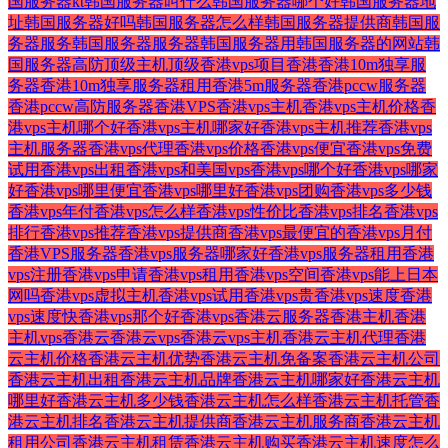
国服务器kt
韩国服务器叫什么
韩国服务器哪个好
韩国服务器地
址
韩国服务器好吗
韩国服务器怎么样
韩国服务器提供商
韩国服
务器服务
韩国服务器服务器
韩国服务器用
韩国服务器的网站
韩
国服务器高防
顶级主机
顶级香港vps
项目
香港
香港10m独享服
务器
香港10m独享服务器租用
香港5m服务器
香港pccw服务器
香港pccw高防服务器
香港VPS
香港vps主机
香港vps主机价格
香
港vps主机哪个好
香港vps主机哪家好
香港vps主机推荐
香港vps
主机服务器
香港vps代理
香港vps价格
香港vps便宜
香港vps免费
试用
香港vps出租
香港vps和美国vps
香港vps哪个好
香港vps哪家
好
香港vps哪里便宜
香港vps哪里好
香港vps团购
香港vps多少钱
香港vps年付
香港vps怎么样
香港vps性价比
香港vps排名
香港vps
排行
香港vps推荐
香港vps提供商
香港vps最便宜的
香港vps月付
香港VPS服务器
香港vps服务器哪家好
香港vps服务器租用
香港
vps注册
香港vps申请
香港vps租用
香港vps空间
香港vps能上日本
网吗
香港vps虚拟主机
香港vps试用
香港vps贵
香港vps速度
香港
vps速度快
香港vps那个好
香港vps香港云服务器
香港主机
香港
主机vps
香港云
香港云vps
香港云vps主机
香港云主机代理
香港
云主机价格
香港云主机优势
香港云主机免备案
香港云主机公司
香港云主机出租
香港云主机品牌
香港云主机哪家好
香港云主机
哪里好
香港云主机多少钱
香港云主机怎么样
香港云主机托管
香
港云主机排名
香港云主机提供商
香港云主机服务商
香港云主机
租用公司
香港云主机租赁
香港云主机购买
香港云主机速度怎么