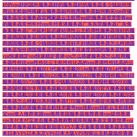
好的vps
好的国外服务器
好的服务器
好的服务器多少钱
如何使
用云主机
如何搭建云服务器
如何租用服务器
如何购买vps
存储
服务器
安全服务器
官网
家庭云主机
带gui的服务器
带宽
带有gui
的服务器
常州
年付vps
年付香港服务器
广东东莞服务器
广东免
备案服务器
广州
延时
延迟
建站
弹性云主机
弹性服务器
很好的服
务器
德国服务器
德国服务器品牌
德国服务器哪家好
德国服务器
商
德国服务器多少钱
德国服务器好不好
德国服务器怎么样
德国
服务器报价
德国服务器用
德国服务器速度
德国的服务器
快速
vps
快速稳定vps
快速稳定香港vps
怎么搭建服务器
怎么租用服
务器
性价比vps
性价比云主机
性价比高的vps香港
性价比高的云
主机
恒创服务器
戴尔13代服务器
戴尔14g服务器
戴尔14代服务
器
戴尔8核服务器
戴尔r220服务器
戴尔r220服务器报价
戴尔r410
服务器
戴尔r730服务器多少钱
戴尔r920服务器报价
戴尔r930服
务器报价
戴尔专用服务器
戴尔原装服务器
戴尔官方服务器
戴尔
新服务器
戴尔最新服务器
戴尔有服务器吗
戴尔的服务器
戴尔的
服务器怎么样
戴尔系列服务器
打印服务器不能提供服务
托管国
外服务器
托管服务器主机
技术
拨号vps
挂机vps
挂机云主机
挂机
宝vps
接入
推荐美国vps
推荐美国服务器
推荐香港vps
提供香港
vps
支付
支付宝
攻击服务器
教程
数据库和服务器
文章
新世界vps
新世界服务器
新加坡
新加坡VPS
方案
无备案香港服务器
无限
日
本
日本VPS
日本东京VPS
日本大阪VPS
智能云主机
最低价香港