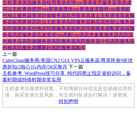
主机
香港美国服务器租用
香港老牌vps
香港葵芳服务器
香港虚
拟云主机
香港西部vps
香港速度快vps
香港速度最快vps
香港邮
件独立服务器
香港防御服务器租用
香港高速云主机
香港高速服
务器租用
香港高防云主机
香港高防服务器购买
高性能云服务器
高性能服务器价格
高性能服务器架构
高性能服务器配置
高端服
务器
高级服务器
高速香港vps
高配vps
高防免备案服务器
高防国
外服务器
高防御服务器
高防服务器
高防服务器介绍
高防服务器
价格
高防服务器哪家好
高防服务器购买
上一篇
CubeCloud服务商/美国CN2 GIA VPS云服务器/尊享终身9折优
惠折扣/2核心1G内存/58元每月
下一篇
主机参考_WordPress技巧分享_纯代码禁止指定省份访问，备
案时期或特殊时期非常实用
主机参考仅做资料收集，不对商家任何信息及交易做信用担
保，购买前请注意风险，有交易纠纷请自行解决！请查阅：
特别声明