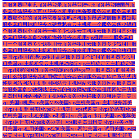
是服务器吗
电讯服务器
登录服务器
登陆web服务器
登陆国外服
务器
登陆服务器
百兆服务器租用
的免备案服务器
的服务器
的服
务器那个好
的服务器需要备案吗
盾机服务器
盾防御服务器
短期
服务器租用
短租服务器
硬盘
私有云主机
租一个服务器多少钱
租
个服务器
租个服务器一年多少钱
租云主机
租云服务器
租国外服
务器
租服务器多少钱
租海外服务器
租用vps
租用一个服务器
租
用一个服务器多少钱
租用云服务器
租用云服务器多少钱
租用服
务器
租用服务器主机
租用服务器价格
租用海外服务器价格
租用
美国vps
租用香港vps
租用高防服务器哪个好
租的服务器怎么用
租美国vps主机
租赁云主机
移动
稳定vps主机
稳定云主机
稳定便
宜vps
稳定的国外服务器
稳定的香港vps
空间服务器
站群服务器
是什么
站群服务器租用
端游服务器
管理服务器的软件
系统
线路
终身
网站
网站主机租用
网站云主机
网站云服务器
网站服务器
网
站服务器多少钱
网站服务器的价格
网站服务器租用
网站高防服
务器租用
网络
网络云主机
网络服务器
网络服务器租用
美国
美国
vps
美国kt机房vps
美国VPS
美国vps主机
美国vps主机服务器
美
国vps主机租用
美国vps云主机
美国vps代购
美国vps价格
美国vps
优惠
美国vps出租
美国vps和香港vps
美国vps排行
美国vps推荐
美
国vps月付
美国vps服务器
美国vps服务器出租
美国vps服务器租
用
美国vps租用
美国vps空间
美国vps网站
美国vps试用
美国vps购
买
美国主机vps
美国云vps
美国云vps主机
美国云主机哪个好
美