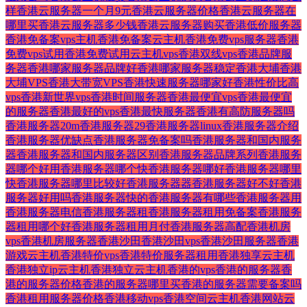
样
香港云服务器一个月9元
香港云服务器价格
香港云服务器在
哪里买
香港云服务器多少钱
香港云服务器购买
香港低价服务器
香港免备案vps主机
香港免备案云主机
香港免费vps服务器
香港
免费vps试用
香港免费试用云主机vps
香港双线vps
香港品牌服
务器
香港哪家服务器品牌好
香港哪家服务器稳定
香港大埔
香港
大埔VPS
香港大带宽VPS
香港快速服务器哪家好
香港性价比高
vps
香港新世界vps
香港时间服务器
香港最便宜vps
香港最便宜
的服务器
香港最好的vps
香港最快服务器
香港有高防服务器吗
香港服务器20m
香港服务器29
香港服务器linux
香港服务器介绍
香港服务器优缺点
香港服务器免备案吗
香港服务器和国内服务
器
香港服务器和国内服务器区别
香港服务器品牌系列
香港服务
器哪个好用
香港服务器哪个快
香港服务器哪好
香港服务器哪里
快
香港服务器哪里比较好
香港服务器器
香港服务器好不好
香港
服务器好用吗
香港服务器快的
香港服务器有哪些
香港服务器用
香港服务器电信
香港服务器租
香港服务器租用免备案
香港服务
器租用哪个好
香港服务器租用月付
香港服务器高配
香港机房
vps
香港机房服务器
香港沙田
香港沙田vps
香港沙田服务器
香港
游戏云主机
香港特价vps
香港特价服务器租用
香港独享云主机
香港独立ip云主机
香港独立云主机
香港的vps
香港的服务器
香
港的服务器价格
香港的服务器哪里买
香港的服务器需要备案吗
香港租用服务器价格
香港移动vps
香港空间云主机
香港网站云