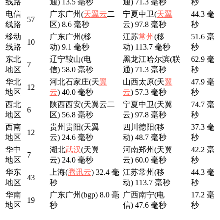
线路
通) 13.5 毫秒
通) 71.3 毫秒
秒
电信
广东广州(
天翼云
二
宁夏中卫(
天翼
44.3 毫
57
线路
区) 8.6 毫秒
云) 97.8 毫秒
秒
移动
广东广州(移
江苏
常州
(移
51.6 毫
10
线路
动) 9.1 毫秒
动) 113.7 毫秒
秒
东北
辽宁鞍山(电
黑龙江哈尔滨(联
62.9 毫
7
地区
信) 58.0 毫秒
通) 71.3 毫秒
秒
华北
河北石家庄(天
翼
山西太原(天
翼
47.9 毫
12
地区
云
) 40.0 毫秒
云
) 57.3 毫秒
秒
西北
陕西西安(天翼云二
宁夏中卫(天翼
74.7 毫
6
地区
区) 56.8 毫秒
云) 97.8 毫秒
秒
西南
贵州贵阳(天翼
四川德阳(移
37.3 毫
12
地区
云) 24.6 毫秒
动) 48.7 毫秒
秒
华中
湖北
武汉
(天翼
河南郑州(天翼
42.2 毫
7
地区
云) 24.0 毫秒
云) 60.0 毫秒
秒
华东
上海(
腾讯云
) 32.4 毫
江苏常州(移
44.3 毫
43
地区
秒
动) 113.7 毫秒
秒
华南
广东广州(bgp) 8.0 毫
广西南宁(电
17.2 毫
19
地区
秒
信) 47.6 毫秒
秒