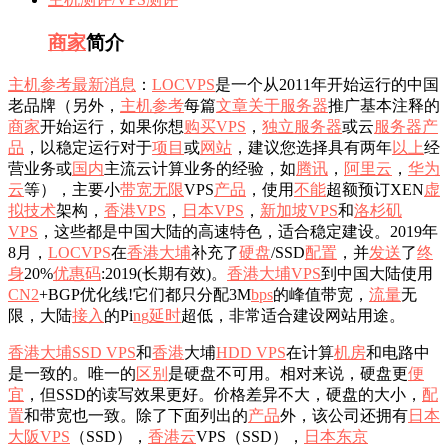
商家
简介
主机参考
最新消息
：
LOCVPS
是一个从2011年开始运行的中国
老品牌（另外，
主机参考
每篇
文章
关于服务器
推广基本注释的
商家
开始运行，如果你想
购买
VPS
，
独立服务器
或云
服务器产
品
，以稳定运行对于
项目
或
网站
，建议您选择具有两年
以上
经
营业务或
国内
主流云计算业务的经验，如
腾讯
，
阿里云
，
华为
云
等），主要小
带宽
无限
VPS
产品
，使用
不能
超额预订XEN
虚
拟
技术
架构，
香港VPS
，
日本VPS
，
新加坡VPS
和
洛杉矶
VPS
，这些都是中国大陆的高速特色，适合稳定建设。2019年
8月，
LOCVPS
在
香港大埔
补充了
硬盘
/SSD
配置
，并
发送
了
终
身
20%
优惠码
:2019(长期有效)。
香港大埔VPS
到中国大陆使用
CN2
+BGP优化线!它们都只分配3M
b
ps
的峰值带宽，
流量
无
限，大陆
接入
的Pi
n
g
延时
超低，非常适合建设网站用途。
香港大埔
SSD VPS
和
香港
大埔
HDD VPS
在计算
机房
和电路中
是一致的。唯一的
区别
是硬盘不可用。相对来说，硬盘更
便
宜
，但SSD的读写效果更好。价格差异不大，硬盘的大小，
配
置
和带宽也一致。除了下面列出的
产品
外，该公司还拥有
日本
大阪VPS
（SSD），
香港云
VPS（SSD），
日本东京