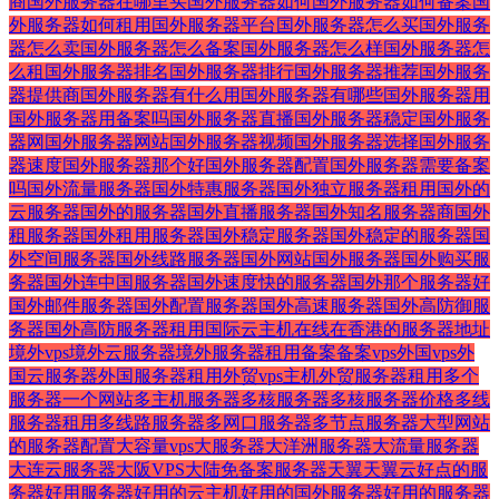
商
国外服务器在哪里买
国外服务器如何
国外服务器如何备案
国
外服务器如何租用
国外服务器平台
国外服务器怎么买
国外服务
器怎么卖
国外服务器怎么备案
国外服务器怎么样
国外服务器怎
么租
国外服务器排名
国外服务器排行
国外服务器推荐
国外服务
器提供商
国外服务器有什么用
国外服务器有哪些
国外服务器用
国外服务器用备案吗
国外服务器直播
国外服务器稳定
国外服务
器网
国外服务器网站
国外服务器视频
国外服务器选择
国外服务
器速度
国外服务器那个好
国外服务器配置
国外服务器需要备案
吗
国外流量服务器
国外特惠服务器
国外独立服务器租用
国外的
云服务器
国外的服务器
国外直播服务器
国外知名服务器商
国外
租服务器
国外租用服务器
国外稳定服务器
国外稳定的服务器
国
外空间服务器
国外线路服务器
国外网站国外服务器
国外购买服
务器
国外连中国服务器
国外速度快的服务器
国外那个服务器好
国外邮件服务器
国外配置服务器
国外高速服务器
国外高防御服
务器
国外高防服务器租用
国际云主机
在线
在香港的服务器
地址
境外vps
境外云服务器
境外服务器租用
备案
备案vps
外国vps
外
国云服务器
外国服务器租用
外贸vps主机
外贸服务器租用
多个
服务器一个网站
多主机服务器
多核服务器
多核服务器价格
多线
服务器租用
多线路服务器
多网口服务器
多节点服务器
大型网站
的服务器配置
大容量vps
大服务器
大洋洲服务器
大流量服务器
大连云服务器
大阪VPS
大陆免备案服务器
天翼
天翼云
好点的服
务器
好用服务器
好用的云主机
好用的国外服务器
好用的服务器