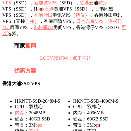
VPS
（SSD），
新加坡VPS
（SSD），
香港云
迪
特别
VPS（SSD），H
o
n
g
香港
黄埔VPS（SSD），香港同盟
VPS（SSD），
香港沙田
电讯VPS（
特价
），香港沙田电讯
VPS（直接
连接
），香港同盟VPS，
日本东京VPS
，
洛杉矶
MC
房间VPS ，
洛杉矶C3
房间VPS，香港湾仔VPS（SSD）
可
以
选择。
商家
官网
LOCVPS官网：点击直达
优惠
方案
香港大浦SSD VPS
HKNTT-SSD-2048M-S
HKNTT-SSD-4096M-S
CPU：双核心
CPU：双核心
内存
：2048MB
内存：4096MB
硬盘：40GB SSD
硬盘：60GB SSD
带宽：3M
b
ps
带宽：3Mb
p
s