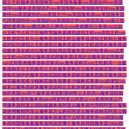
国云主机服务器
美国便宜vps
美国免备案vps
美国加州vps
美国
加州vps服务器
美国动态vps
美国智能vps
美国最便宜的vps
美国
最快vps
美国最快的vps
美国月付vps
美国服务器vps
美国服务器
代理
美国特价vps
美国的vps
美国稳定的vps
美国高速vps
翼云
联
通
联通香港vps
腾讯
腾讯云
腾讯云vps香港
腾讯云香港vps
自助
云主机
节点
荷兰百独带宽服务器
虚拟
虚拟主机vps
虚拟主机vps
主机
虚拟主机与云服务器
虚拟主机云服务器
虚拟主机和云服务
器的区别
虚拟云主机
虚拟云服务器
虚拟化主机
虚拟化服务器
虚
拟服务器名称
论坛服务器租用
设置服务器
访问快香港vps
试用
云主机vps
试用云服务器
试用服务器
试用的云服务器
试用香港
vps
试用香港服务器
购买
购买mc服务器
购买vps主机
购买一台服
务器
购买云主机
购买云主机服务器
购买云服务器
购买国外服务
器
购买国外的服务器
购买国际服务器
购买服务器
购买服务器云
购买服务器多少钱
购买服务器要多少钱
购买香港vps
超便宜vps
超算云服务器
超算服务器
远程云主机
连接
速度快的vps
速度最
快的美国vps
那个服务器便宜
配置
销售云主机
防cc服务器
防御
ddos服务器
防服务器ddos
阿里
阿里云
阿里云vps香港
阿里云代
理服务器
阿里云国际版服务器
阿里云服务器代理商
阿里云服务
器使用教程
阿里云服务器怎么购买
阿里云服务器购买
阿里云购
买服务器
阿里云香港服务器速度怎么样
靠谱香港vps
韩国sk服
务器
韩国免备案服务器
韩国是哪个服务器
韩国服务器100m
韩