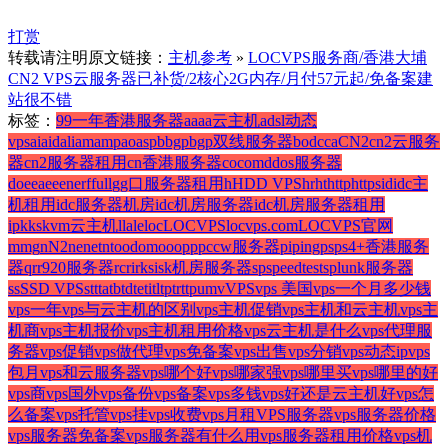
打赏
转载请注明原文链接：
主机参考
»
LOCVPS服务商/香港大埔
CN2 VPS云服务器已补货/2核心2G内存/月付57元起/免备案建
站很不错
标签：
99一年香港服务器
a
aaa云主机
adsl动态
vps
ai
aid
ali
am
amp
ao
asp
b
bgp
bgp双线服务器
bod
c
ca
CN2
cn2云服务
器
cn2服务器租用
cn香港服务器
co
com
ddos服务器
do
e
ea
ee
en
er
f
full
g
g口服务器租用
h
HDD VPS
hr
ht
http
https
id
idc主
机租用
idc服务器机房
idc机房服务器
idc机房服务器租用
ip
k
ks
kvm云主机
l
la
le
loc
LOCVPS
locvps.com
LOCVPS官网
m
mg
n
N2
ne
net
nt
o
od
om
oo
op
p
pccw服务器
pi
ping
ps
ps4+香港服务
器
q
r
r920服务器
rc
ri
rk
si
sk机房服务器
sp
speedtest
splunk服务器
ss
SSD VPS
st
t
ta
tb
td
te
ti
tl
tp
tr
ttp
um
v
VPS
vps 美国
vps一个月多少钱
vps一年
vps与云主机的区别
vps主机促销
vps主机和云主机
vps主
机商
vps主机报价
vps主机租用价格
vps云主机是什么
vps代理服
务器
vps促销
vps做代理
vps免备案
vps出售
vps分销
vps动态ip
vps
包月
vps和云服务器
vps哪个好
vps哪家强
vps哪里买
vps哪里的好
vps商
vps国外
vps备份
vps备案
vps多钱
vps好还是云主机好
vps怎
么备案
vps托管
vps挂
vps收费
vps月租
VPS服务器
vps服务器价格
vps服务器免备案
vps服务器有什么用
vps服务器租用价格
vps机