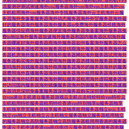
求购vps
法国动态服务器
洛杉矶
洛杉矶C3
洛杉矶MC
洛杉矶VPS
流量
测评
测试
测速
海外cn2服务器
海外vps
海外vps主机
海外vps
主机租用
海外vps服务器
海外专线服务器
海外云主机
海外云服
务器
海外免备案服务器
海外动态服务器
海外外贸服务器
海外最
好的服务器
海外服务器
海外服务器ip免费
海外服务器价格
海外
服务器供应商
海外服务器便宜
海外服务器免备案
海外服务器免
费ip地址
海外服务器加速
海外服务器和国内服务器区别
海外服
务器哪家好
海外服务器商
海外服务器如何备案
海外服务器怎么
样
海外服务器推荐
海外服务器提供商
海外服务器服务商
海外服
务器机房
海外服务器租用
海外服务器网站
海外服务器试用
海外
服务器购买
海外服务器费用
海外服务器选择
海外服务器需要备
案吗
海外游戏服务器
海外电商服务器
海外的服务器
海外的服务
器费用
海外直播服务器
海外租服务器
海外租用服务器
海外稳定
服务器
海外站群服务器
海外网站服务器租用
海外虚拟服务器
海
外访问国内服务器
海外镜像服务器
海外防御服务器
海外高速服
务器
消息
深圳免备案服务器
深圳服务器购买
深圳香港服务器
港
台vps
港台主机
港台服务器
游戏云主机
点击
特价
特价vps
特价云
主机租用
特价服务器租用
特价香港vps
特别
独享ip服务器
独享
主机
独享带宽服务器
独享服务器
独享租用服务器
独立ip云主机
独立vps
独立主机
独立云主机
独立服务器
独立服务器租用
独立
的服务器
独立高防服务器
独立高防服务器租用
用香港的服务器
申请云主机
申请香港vps
电信
电信云服务器
电影站服务器
电脑