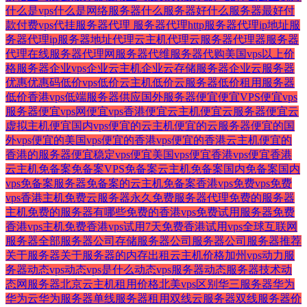
什么是vps
什么是网络服务器
什么服务器好
什么服务器最好
付
款
付费vps
代挂服务器
代理 服务器
代理http服务器
代理ip地址服
务器
代理ip服务器地址
代理云主机
代理云服务器
代理器服务器
代理在线服务器
代理网服务器
代维服务器
代购美国vps
以上
价
格服务器
企业vps
企业云主机
企业云存储服务器
企业云服务器
优惠
优惠码
低价vps
低价云主机
低价云服务器
低价租用服务器
低价香港vps
低端服务器
供应国外服务器
便宜
便宜VPS
便宜vps
服务器
便宜vps网
便宜vps香港
便宜云主机
便宜云服务器
便宜云
虚拟主机
便宜国内vps
便宜的云主机
便宜的云服务器
便宜的国
外vps
便宜的美国vps
便宜的香港vps
便宜的香港云主机
便宜的
香港的服务器
便宜稳定vps
便宜美国vps
便宜香港vps
便宜香港
云主机
免备案
免备案VPS
免备案云主机
免备案国内
免备案国内
vps
免备案服务器
免备案的云主机
免备案香港vps
免费vps
免费
vps香港主机
免费云服务器永久
免费服务器代理
免费的服务器
主机
免费的服务器有哪些
免费的香港vps
免费试用服务器
免费
香港vps主机
免费香港vps试用7天
免费香港试用vps
全球互联网
服务器
全部服务器
公司存储服务器
公司服务器
公司服务器推荐
关于服务器
关于服务器的
内存
出租云主机价格
加州vps
动力服
务器
动态vps
动态vps是什么
动态vps服务器
动态服务器技术
动
态网服务器
北京云主机租用价格
北美vps
区别
华三服务器
华为
华为云
华为服务器
单线服务器租用
双线云服务器
双线服务器价