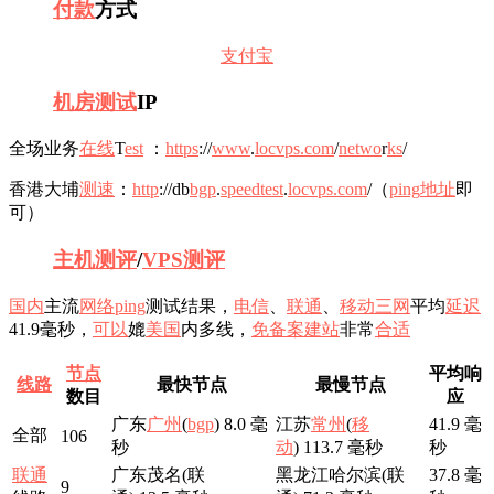
付款
方式
支付宝
机房
测试
IP
全场业务
在线
T
e
st
：
https
://
www
.
locvps.com
/
net
wo
r
ks
/
香港大埔
测速
：
http
://db
bgp
.
speedtest
.
locvps.com
/（
ping
地址
即
可）
主机测评
/
VPS测评
国内
主流
网络
ping
测试结果，
电信
、
联通
、
移动
三网
平均
延迟
41.9毫秒，
可以
媲
美国
内多线，
免备案
建站
非常
合适
节点
平均响
线路
最快节点
最慢节点
数目
应
广东
广州
(
bgp
) 8.0 毫
江苏
常州
(
移
41.9 毫
全部
106
秒
动
) 113.7 毫秒
秒
联通
广东茂名(联
黑龙江哈尔滨(联
37.8 毫
9