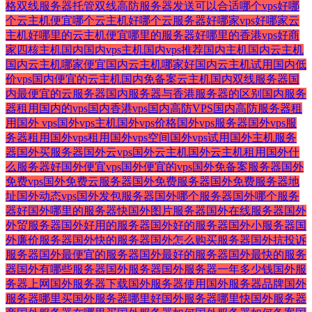
格
双线服务器托管
双线高防服务器
发送
可以
合适
哪个vps好
哪
个云主机便宜
哪个云主机好
哪个云服务器好
哪家vps好
哪家云
主机好
哪里的云主机便宜
哪里的服务器好
哪里的香港vps好
商
家
四核主机
国内
国内vps主机
国内vps推荐
国内主机
国内云主机
国内云主机哪家便宜
国内云主机哪家好
国内云主机试用
国内低
价vps
国内便宜的云主机
国内免备案云主机
国内双线服务器
国
内最便宜的云服务器
国内服务器与香港服务器的区别
国内服务
器租用
国内的vps
国内香港vps
国内高防VPS
国内高防服务器租
用
国外 vps
国外vps主机
国外vps价格
国外vps服务器
国外vps服
务器租用
国外vps租用
国外vps空间
国外vps试用
国外主机服务
器
国外买服务器
国外云vps
国外云主机
国外云主机租用
国外什
么服务器好
国外便宜vps
国外便宜的vps
国外免备案服务器
国外
免费vps
国外免费云服务器
国外免费服务器
国外免费服务器地
址
国外动态vps
国外发包服务器
国外哪个服务器
国外哪个服务
器好
国外哪里的服务器快
国外图片服务器
国外在线服务器
国外
外贸服务器
国外好用的服务器
国外好的服务器
国外小服务器
国
外廉价服务器
国外快的服务器
国外怎么购买服务器
国外抗投诉
服务器
国外最便宜的服务器
国外最好的服务器
国外最快的服务
器
国外有哪些服务器
国外服务器
国外服务器一年多少钱
国外服
务器上网
国外服务器下载
国外服务器使用
国外服务器品牌
国外
服务器哪里买
国外服务器哪里好
国外服务器哪里快
国外服务器