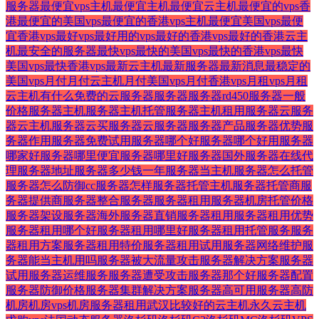
服务器
最便宜vps主机
最便宜主机
最便宜云主机
最便宜的vps香
港
最便宜的美国vps
最便宜的香港vps主机
最便宜美国vps
最便
宜香港vps
最好vps
最好用的vps
最好的香港vps
最好的香港云主
机
最安全的服务器
最快vps
最快的美国vps
最快的香港vps
最快
美国vps
最快香港vps
最新云主机
最新服务器
最新消息
最稳定的
美国vps
月付
月付云主机
月付美国vps
月付香港vps
月租vps
月租
云主机
有什么免费的云服务器
服务器
服务器rd450
服务器一般
价格
服务器主机
服务器主机托管
服务器主机租用
服务器云
服务
器云主机
服务器云买
服务器云服务器
服务器产品
服务器优势
服
务器作用
服务器免费试用
服务器哪个好
服务器哪个好用
服务器
哪家好
服务器哪里便宜
服务器哪里好
服务器国外
服务器在线代
理
服务器地址
服务器多少钱一年
服务器当主机
服务器怎么托管
服务器怎么防御cc
服务器怎样
服务器托管主机
服务器托管商
服
务器提供商
服务器整合
服务器服务器租用
服务器机房托管价格
服务器架设
服务器海外
服务器直销
服务器租用
服务器租用优势
服务器租用哪个好
服务器租用哪里好
服务器租用托管服务
服务
器租用方案
服务器租用特价
服务器租用试用
服务器网络维护
服
务器能当主机用吗
服务器被大流量攻击
服务器解决方案
服务器
试用
服务器运维服务
服务器遭受攻击
服务器那个好
服务器配置
服务器防御价格
服务器集群解决方案
服务器高可用
服务器高防
机房
机房vps
机房服务器租用
武汉
比较好的云主机
永久云主机