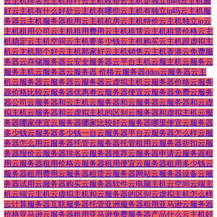
云主机排名
云主机排行
云主机收费
云主机是独立ip吗
云主机最
好
云主机有什么好处
云主机有哪些
云主机有独立ip吗
云主机服
务器
云主机服务器租用
云主机机房
云主机特价
云主机独立ip
云
主机租用公司
云主机租用费用
云主机租赁
云主机租赁价格
云主
机稳定
云主机空间
云主机要多少钱
云主机购买
云主机跟虚拟主
机
云主机那个好
云主机那家好
云主机销售
云主机香港
云免费服
务器
云存储服务器
云安全服务器
云平台主机
云服主机
云服务
云
服务主机
云服务器
云服务器 价格
云服务器ddos
云服务器云主
机
云服务器云服务器
云服务器云虚拟主机
云服务器价格
云服务
器价格比较
云服务器优惠券
云服务器便宜
云服务器免费
云服务
器公司
云服务器和云主机
云服务器和云服务器
云服务器和云虚
拟主机
云服务器和云虚拟主机的区别
云服务器和虚拟主机
云服
务器哪家便宜
云服务器哪家比较好
云服务器哪里便宜
云服务器
多少钱
云服务器多少钱一台
云服务器平台
云服务器怎么样
云服
务器怎么用
云服务器托管
云服务器托管租用
云服务器折扣
云服
务器报价
云服务器排名
云服务器推荐
云服务器申请
云服务器租
用
云服务器租用价格
云服务器租用便宜
云服务器租用多少钱
云
服务器租用费用
云服务器租赁
云服务器网站
云服务器设备
云服
务器试用
云服务器购买
云服务器软件
云电脑主机
云空间
云端主
机
云端云主机
云虚拟主机和云服务器的区别
云虚拟主机怎么样
云计算服务器
互联服务器托管
亚洲服务器租用
亚马逊云服务器
价格
亚马逊云服务器租用
亚马逊免费服务器
产品
什么云主机好