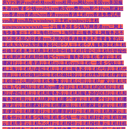
房
VPS测评
vps的价格
vps租
vps租用
vps网站
vps美国
vps美国服
务器
vps要多少钱
vps论坛
vps购买
vps费用
vps那个好
vps那家好
vps香港
vps香港cn2
vps香港vps
vps香港主机
vps香港免费试用
vps高速
vps高防
w
windows 云主机
windows云主机
wo
wp
ws
ww
www
x
zh
一个云服务器多少钱
万网香港vps
三网
上
海免备案云主机
上海电信vps
上海阿里云服务器
上网服务器
不
能
不限
不限内容香港vps
不限内容香港服务器
不需要备案的云
主机
东京VPS
东莞服务器公司
个人云主机
个人服务器
主机
主机
价格
主机参考
主机商
主机托管价格
主机托管公司
主机托管报价
主机测评
主机租用价格
买个vps
云 服务器
云主机 便宜
云主机
哪家好
云主机 香港
云主机ip
云主机vps
云主机一般多少钱
云主
机上海
云主机与虚拟主机
云主机云服务器
云主机代理
云主机代
理商
云主机价格对比
云主机价格比较
云主机优势
云主机便宜
云
主机做什么用的
云主机免备案
云主机公司
云主机厂家
云主机可
以放几个网站
云主机和vps哪个好
云主机和主机的区别
云主机
和云虚拟主机
云主机和服务器
云主机和服务器的区别
云主机和
服务器租用
云主机品牌
云主机哪个便宜
云主机哪个好
云主机哪
家便宜
云主机哪家好
云主机哪家强
云主机哪家最便宜
云主机哪
里便宜
云主机哪里好
云主机哪里的好
云主机商
云主机商家
云主
机备份
云主机多少钱
云主机多少钱一年
云主机好处
云主机官网
云主机带宽
云主机怎么样
云主机报价
云主机报价单
云主机挂机