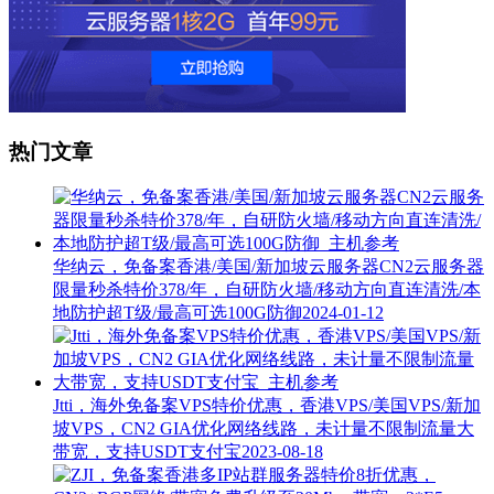
热门文章
华纳云，免备案香港/美国/新加坡云服务器CN2云服务器
限量秒杀特价378/年，自研防火墙/移动方向直连清洗/本
地防护超T级/最高可选100G防御
2024-01-12
Jtti，海外免备案VPS特价优惠，香港VPS/美国VPS/新加
坡VPS，CN2 GIA优化网络线路，未计量不限制流量大
带宽，支持USDT支付宝
2023-08-18