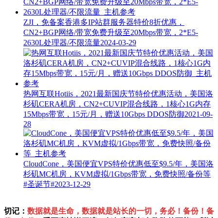
ZJI，免备案香港多IP站群服务器特价8折优惠，
CN2+BGP网络/带宽免费升级至20Mbps带宽，2*E5-
2630L处理器/不限流量
2024-03-29
热网互联Hotiis，2021最新国庆节特价优惠活动，美国洛
杉矶CERA机房，CN2+CUVIP混合线路，1核心1G内存
15Mbps带宽，15元/月，赠送10Gbps DDOS防御
2021-09-
28
CloudCone，美国便宜VPS特价优惠低至$9.5/年，美国洛
杉矶MC机房，KVM虚拟/1Gbps带宽，免费快照/备份等
#圣诞节#
2023-12-29
切记：
数据就是生命，数据就是站长的一切，务必！备份！备