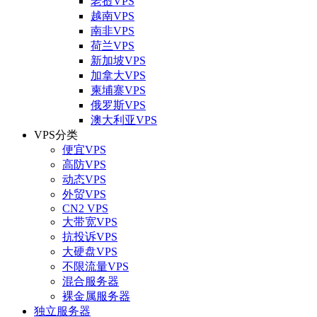
老挝VPS
越南VPS
南非VPS
荷兰VPS
新加坡VPS
加拿大VPS
柬埔寨VPS
俄罗斯VPS
澳大利亚VPS
VPS分类
便宜VPS
高防VPS
动态VPS
外贸VPS
CN2 VPS
大带宽VPS
抗投诉VPS
大硬盘VPS
不限流量VPS
混合服务器
裸金属服务器
独立服务器