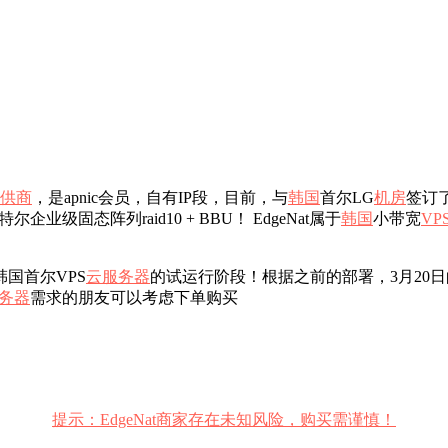
供商
，是apnic会员，自有IP段，目前，与
韩国
首尔LG
机房
签订
企业级固态阵列raid10 + BBU！ EdgeNat属于
韩国
小带宽
VP
国首尔VPS
云服务器
的试运行阶段！根据之前的部署，3月20
务器
需求的朋友可以考虑下单购买
提示：EdgeNat商家存在未知风险，购买需谨慎！