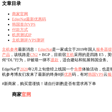
文章目录
商家官网
EdgeNat最新优惠码
韩国首尔VPS
付款方式
机房测试IP
主机测评/VPS测评
主机参考
最新消息：
EdgeNat
是一家成立于2019年国人
服务器提
产品
，该线路是
CN2
+ BGP，目前宿
主机
采用的是四路 E5，英特尔
何“DL”行为，IP被墙一律不
退款
，适合建站和拓展韩国业务。
EdgeNat于
2020
年2月上旬曾经上线国一个
免费
体验活动，也是韩
机参考博友们发来了最新的终身8折
优惠
码，有对
韩国VPS
云
服
#新商家，购买需谨慎！请自行斟酌是否有需求再下单
商家
官网