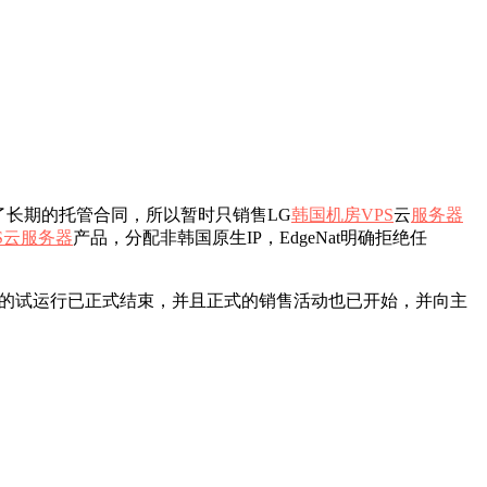
了长期的托管合同，所以暂时只销售LG
韩国机房
VPS
云
服务器
S
云服务器
产品，分配非韩国原生IP，EdgeNat明确拒绝任
日的试运行已正式结束，并且正式的销售活动也已开始，并向主