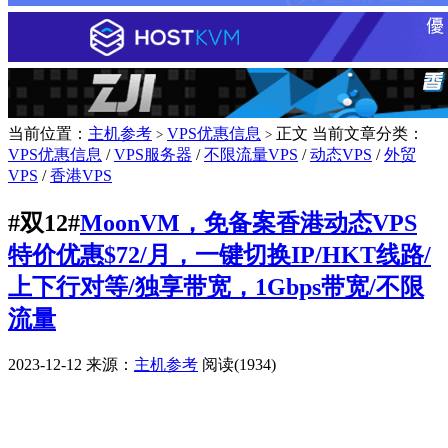
当前位置：
主机参考
VPS优惠信息
正文
当前文章分类：
>
>
VPS优惠信息
/
VPS服务器
/
不限流量VPS
/
动态VPS
/
外贸
VPS
/
香港VPS
#双12#
MoonVM，免备案香港动态VPS
特价优惠$72/月，一键切换IP/HKT线路/
上下行对等/独享带宽，1Gbps带宽/不限
流量
2023-12-12
来源：
主机参考
阅读(1934)
广告赞助