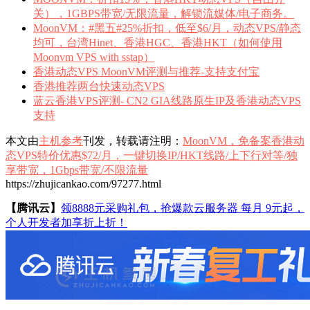
关），1GBPS带宽/无限流量，解锁流媒体/电子商务。
MoonVM：#黑五#25%折扣，低至$6/月，动态VPS/静态
均可，台湾Hinet、香港HGC、香港HKT（如何使用
Moonvm VPS with sstap）
香港动态VPS MoonVM评测与推荐-支持支付宝
香港推荐两台快速动态VPS
蓝云香港VPS评测- CN2 GIA线路原生IP及香港动态VPS
支持
本文由
主机参考
刊发，转载请注明：
MoonVM，免备案香港动
态VPS特价优惠$72/月，一键切换IP/HKT线路/上下行对等/独
享带宽，1Gbps带宽/不限流量
https://zhujicankao.com/97277.html
【腾讯云】
领8888元采购礼包，抢爆款云服务器 每月 9元起，
个人开发者加享折上折！