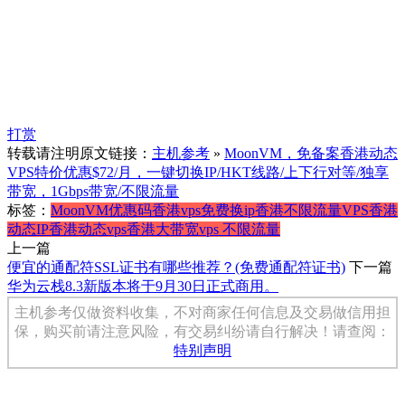
打赏
转载请注明原文链接：
主机参考
»
MoonVM，免备案香港动态
VPS特价优惠$72/月，一键切换IP/HKT线路/上下行对等/独享
带宽，1Gbps带宽/不限流量
标签：
MoonVM
优惠码
香港vps免费换ip
香港不限流量VPS
香港
动态IP
香港动态vps
香港大带宽vps 不限流量
上一篇
便宜的通配符SSL证书有哪些推荐？(免费通配符证书)
下一篇
华为云栈8.3新版本将于9月30日正式商用。
主机参考仅做资料收集，不对商家任何信息及交易做信用担
保，购买前请注意风险，有交易纠纷请自行解决！请查阅：
特别声明