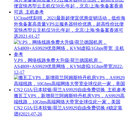
UCloud优刻得，2021最新超便宜优惠促销活动，低价海
外免备案高质量VPS云服务器特价优惠，超高性价比便
宜快杰型云主机仅59元/年起，北京/上海/免备案香港可
选
2021-01-27
V.PS，网络线路免费大升级/荷兰德国机房，
AS4809+AS9929优质网络，KVM虚拟/1Gbps带宽
2022-
12-17
搬瓦工VPS，新增荷兰阿姆斯特丹机房VPS，AS9929高
端线路，10Gbps高端网络大带宽全球仅此一家，美国
CN2 GIA/日本软银/荷兰AS9929自由免费切换
#稳定靠
谱#
2021-07-26