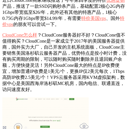
近日CloudCone商家继续推送了今年第四季度的特价
优惠促销
产品，推送了一款SSD闪购秒杀产品，基础配置2核心2G内存
1Gbps带宽低至$26/年，此外还有其他的特惠产品，1核心
0.75G内存1Gbps带宽$14.99/年，有需要
特价美国vps
、国外
特
价vps
的朋友可以尝试一下。
CloudCone怎么样
？CloudCone服务器好不好？CloudCone值不
值得购买？CloudCone是一家成立于2017年的美国服务器提供
商，国外实力大厂，自己开发的主机系统面板，CloudCone主
要销售美国洛杉矶云服务器产品，优势特点是按小时计费，没
有购买周期的限制，可以随时购买随时删除并且退回账户余
额，方便快捷灵活！另外CloudCone最大的特点是IP收费便
宜，增加普通IP收费是1美元/个，更换IP仅2美元每次，1Tbps
高防IP收费2.5美元/个！VPS云服务器采用KVM虚拟架构，数
据中心是美国西海岸洛杉矶MC机房，国内电信、联通直连，
访问速度友好。