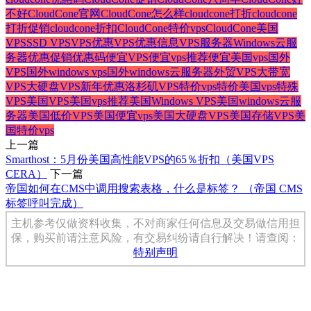
不好
CloudCone官网
CloudCone怎么样
cloudcone打折
cloudcone
打折促销
cloudcone折扣
CloudCone特价vps
CloudCone美国
VPS
SSD VPS
VPS优惠
VPS优惠信息
VPS服务器
Windows云服
务器
优惠促销
优惠码
便宜VPS
便宜vps推荐
便宜美国vps
国外
VPS
国外windows vps
国外windows云服务器
外贸VPS
大带宽
VPS
大硬盘VPS
新年优惠
洛杉矶VPS
特价vps
特价美国vps
特殊
VPS
美国VPS
美国vps推荐
美国Windows VPS
美国windows云服
务器
美国低价VPS
美国便宜vps
美国大硬盘VPS
美国存储VPS
美
国特价vps
上一篇
Smarthost：5月份美国高性能VPS的65％折扣（美国VPS
CERA）
下一篇
帝国如何在CMS中调用搜索表格，什么是标签？ （帝国 CMS
标签呼叫完成）
主机参考仅做资料收集，不对商家任何信息及交易做信用担
保，购买前请注意风险，有交易纠纷请自行解决！请查阅：
特别声明