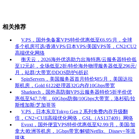
相关推荐
V.PS，国外免备案VPS特价优惠低至€6.95/月，全球
多个机房可选/香港VPS/日本VPS/美国VPS等，CN2/CU2
高端优化网络
衡天云，2026海外优选助力出海特惠/云服务器特价低
至12元起，全场低至2折/特价海外物理服务器低至296元/
月，站群/大带宽/DDOS防护6折起
SpinServers，美国服务器首月特价$85/月，美国达拉
斯机房，Gold 6122处理器32G内存10Gbps带宽
Sharktech，国外高防御VPS云服务器特价5折半价优
惠低至$47.7/年，60Gbps防御/10Gbps大带宽，洛杉矶/拉
斯维加斯/芝加哥等
V.PS，日本东京Tokyo Gen 2 系列免费内存升级翻
倍，CN2+CUII高端优化网络，GSL（AS137409）网络
Evoxt，国外便宜VPS特价优惠低至$2.99/月，美国/加
拿大/欧洲等机房，1Gbps带宽/解锁Netflix、Disney+等流
媒体