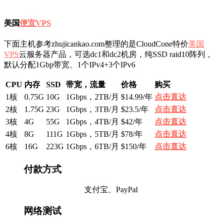
美国
便宜VPS
下面主机参考zhujicankao.com整理的是CloudCone特价
美国
VPS
云服务器产品，可选dc1和dc2机房，纯SSD raid10阵列，
默认分配1Gbp带宽、1个IPv4+3个IPv6
CPU
内存
SSD
带宽，流量
价格
购买
1核
0.75G
10G
1Gbps，2TB/月
$14.99/年
点击直达
2核
1.75G
23G
1Gbps，3TB/月
$23.5/年
点击直达
3核
4G
55G
1Gbps，4TB/月
$42/年
点击直达
4核
8G
111G
1Gbps，5TB/月
$78/年
点击直达
6核
16G
223G
1Gbps，6TB/月
$150/年
点击直达
付款方式
支付宝、PayPal
网络测试