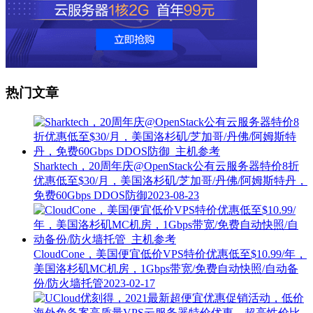
热门文章
Sharktech，20周年庆@OpenStack公有云服务器特价8折
优惠低至$30/月，美国洛杉矶/芝加哥/丹佛/阿姆斯特丹，
免费60Gbps DDOS防御
2023-08-23
CloudCone，美国便宜低价VPS特价优惠低至$10.99/年，
美国洛杉矶MC机房，1Gbps带宽/免费自动快照/自动备
份/防火墙托管
2023-02-17