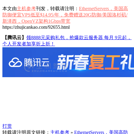
本文由
主机参考
刊发，转载请注明：
EthernetServers，美国高
防御便宜VPS低至$14.95/年，免费赠送20G防御/美国洛杉矶/
新泽西，OpenVZ架构1Gbps带宽
https://zhujicankao.com/92655.html
【腾讯云】
领8888元采购礼包，抢爆款云服务器 每月 9元起，
个人开发者加享折上折！
打赏
转载请注明原文链接：
主机参考
»
EthernetServers，美国高防