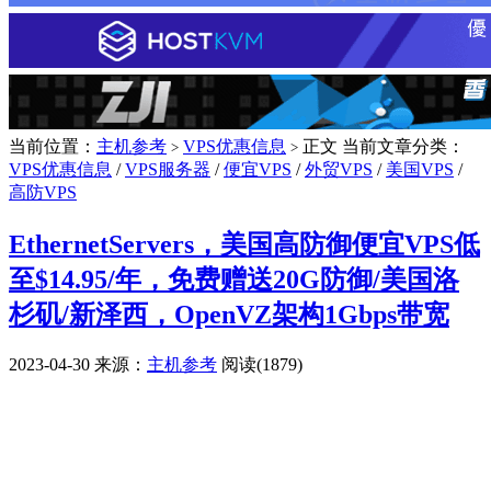
当前位置：
主机参考
VPS优惠信息
正文
当前文章分类：
>
>
VPS优惠信息
/
VPS服务器
/
便宜VPS
/
外贸VPS
/
美国VPS
/
高防VPS
EthernetServers，美国高防御便宜VPS低
至$14.95/年，免费赠送20G防御/美国洛
杉矶/新泽西，OpenVZ架构1Gbps带宽
2023-04-30
来源：
主机参考
阅读(1879)
广告赞助