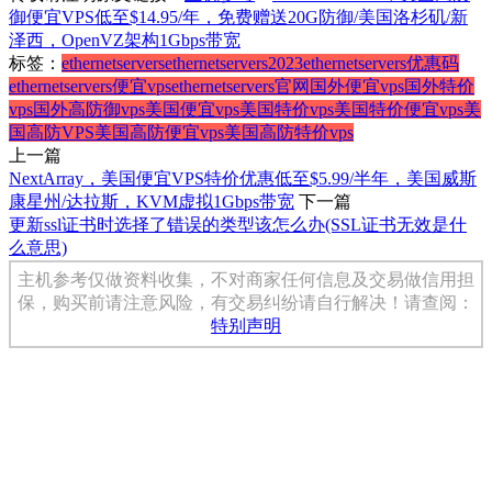
御便宜VPS低至$14.95/年，免费赠送20G防御/美国洛杉矶/新
泽西，OpenVZ架构1Gbps带宽
标签：
ethernetservers
ethernetservers2023
ethernetservers优惠码
ethernetservers便宜vps
ethernetservers官网
国外便宜vps
国外特价
vps
国外高防御vps
美国便宜vps
美国特价vps
美国特价便宜vps
美
国高防VPS
美国高防便宜vps
美国高防特价vps
上一篇
NextArray，美国便宜VPS特价优惠低至$5.99/半年，美国威斯
康星州/达拉斯，KVM虚拟1Gbps带宽
下一篇
更新ssl证书时选择了错误的类型该怎么办(SSL证书无效是什
么意思)
主机参考仅做资料收集，不对商家任何信息及交易做信用担
保，购买前请注意风险，有交易纠纷请自行解决！请查阅：
特别声明