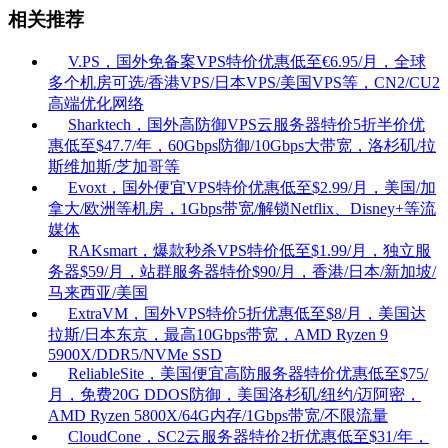
相关推荐
V.PS，国外免备案VPS特价优惠低至€6.95/月，全球
多个机房可选/香港VPS/日本VPS/美国VPS等，CN2/CU2
高端优化网络
Sharktech，国外高防御VPS云服务器特价5折半价优
惠低至$47.7/年，60Gbps防御/10Gbps大带宽，洛杉矶/拉
斯维加斯/芝加哥等
Evoxt，国外便宜VPS特价优惠低至$2.99/月，美国/加
拿大/欧洲等机房，1Gbps带宽/解锁Netflix、Disney+等流
媒体
RAKsmart，爆款秒杀VPS特价低至$1.99/月，独立服
务器$59/月，站群服务器特价$90/月，香港/日本/新加坡/
马来西亚/美国
ExtraVM，国外VPS特价5折优惠低至$8/月，美国达
拉斯/日本东京，最高10Gbps带宽，AMD Ryzen 9
5900X/DDR5/NVMe SSD
ReliableSite，美国便宜高防服务器特价优惠低至$75/
月，免费20G DDOS防御，美国洛杉矶/纽约/迈阿密，
AMD Ryzen 5800X/64G内存/1Gbps带宽/不限流量
CloudCone，SC2云服务器特价2折优惠低至$31/年，