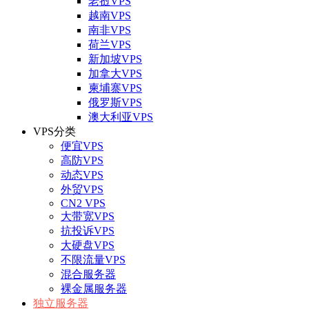
老挝VPS
越南VPS
南非VPS
荷兰VPS
新加坡VPS
加拿大VPS
柬埔寨VPS
俄罗斯VPS
澳大利亚VPS
VPS分类
便宜VPS
高防VPS
动态VPS
外贸VPS
CN2 VPS
大带宽VPS
抗投诉VPS
大硬盘VPS
不限流量VPS
混合服务器
裸金属服务器
独立服务器