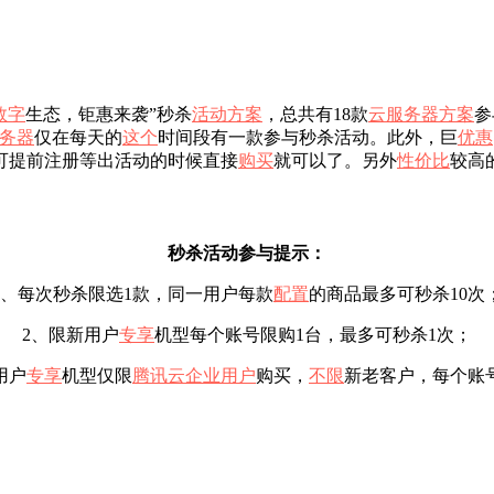
数字
生态，钜惠来袭”秒杀
活动
方案
，总共有18款
云服务器
方案
参
务器
仅在每天的
这个
时间段有一款参与秒杀活动。此外，巨
优惠
可提前注册等出活动的时候直接
购买
就可以了。另外
性价比
较高
秒杀活动参与提示：
1、每次秒杀限选1款，同一用户每款
配置
的商品最多可秒杀10次
2、限新用户
专享
机型每个账号限购1台，最多可秒杀1次；
用户
专享
机型仅限
腾讯云企业用户
购买，
不限
新老客户，每个账