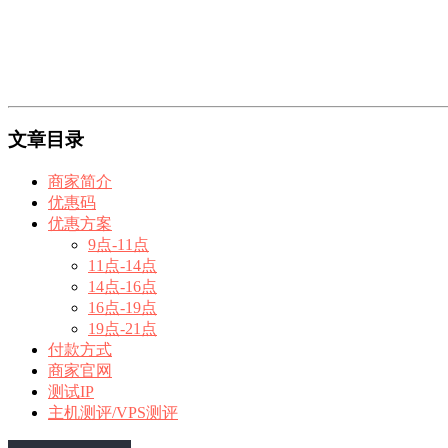
文章目录
商家简介
优惠码
优惠方案
9点-11点
11点-14点
14点-16点
16点-19点
19点-21点
付款方式
商家官网
测试IP
主机测评/VPS测评