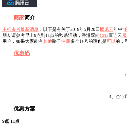
商家
简介
主机参考
最新消息
：以下是有关于2019年5月20日
腾讯云
年中“
朋友请参考早上9点到11点的秒杀活动，香港双向
CN2
直连云
服
用户，如果大家能有
其他
路子
注册
多个账号的话也是
可以
的，
优惠码
3、企业
优惠方案
9点-11点