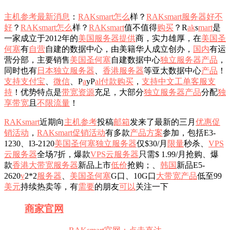
主机参考
最新消息
：
RAKsmart
怎么
样？
RAKsmart
服务器
好不
好
？
RAKsmart
怎么
样？
RAKsmart
值不值得
购买
？R
a
k
s
m
a
r
t
是
一家成立于2012年的
美国
服务器
提供
商，实力雄厚，在
美国
圣
何塞
有
自营
自建的数据中心，由美籍华人成立创办，
国内
有运
营分部，主要销售
美国
圣何塞
自建数据中心
独立服务器
产品
，
同时也有
日本
独立服务器
、
香港服务器
等亚太数据中心
产品
！
支持
支付宝
、
微信
、P
a
yP
a
l
付款
购买
，
支持
中文
工单
客服
支
持
！优势特点是
带宽
资源
充足，大部分
独立服务器
产品
分配
独
享
带宽
且
不限流量
！
RAKsmart
近期向
主机参考
投稿
邮箱
发来了最新的三月
优惠
促
销
活动
，
RAKsmart
促销
活动
有多款
产品
方案
参加，包括E3-
1230、I3-2120
美国
圣何塞
独立服务器
仅$30/月
限量
秒杀、
VPS
云服务器
全场7折，爆款
VPS
云服务器
只需$ 1.99/月抢购、爆
款
香港大带宽服务器
新品上市
低价
抢购；、
韩国
新品E5-
2620
v
2*2
服务器
、
美国
圣何塞
G口、10G口
大带宽
产品
低至99
美元
持续热卖等，有
需要
的朋友
可以
关注一下
商家
官网