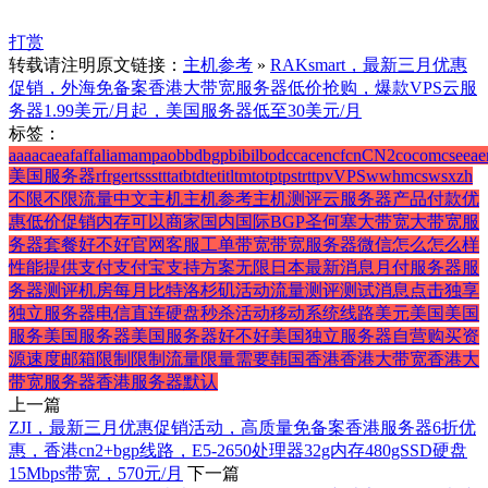
打赏
转载请注明原文链接：
主机参考
»
RAKsmart，最新三月优惠
促销，外海免备案香港大带宽服务器低价抢购，爆款VPS云服
务器1.99美元/月起，美国服务器低至30美元/月
标签：
a
aa
ac
ae
af
aff
ali
am
amp
ao
b
bd
bgp
bi
bil
bod
c
ca
cen
cf
cn
CN2
co
com
cs
e
ea
e
美国服务器
rf
rge
rt
ss
st
t
ta
tb
td
te
ti
tl
tm
to
tp
tps
tr
ttp
v
VPS
w
whmcs
ws
x
zh
不限
不限流量
中文
主机
主机参考
主机测评
云服务器
产品
付款
优
惠
低价
促销
内存
可以
商家
国内
国际BGP
圣何塞
大带宽
大带宽服
务器
套餐
好不好
官网
客服
工单
带宽
带宽服务器
微信
怎么
怎么样
性能
提供
支付
支付宝
支持
方案
无限
日本
最新消息
月付
服务器
服
务器测评
机房
每月
比特
洛杉矶
活动
流量
测评
测试
消息
点击
独享
独立服务器
电信
直连
硬盘
秒杀活动
移动
系统
线路
美元
美国
美国
服务
美国服务器
美国服务器好不好
美国独立服务器
自营
购买
资
源
速度
邮箱
限制
限制流量
限量
需要
韩国
香港
香港大带宽
香港大
带宽服务器
香港服务器
默认
上一篇
ZJI，最新三月优惠促销活动，高质量免备案香港服务器6折优
惠，香港cn2+bgp线路，E5-2650处理器32g内存480gSSD硬盘
15Mbps带宽，570元/月
下一篇