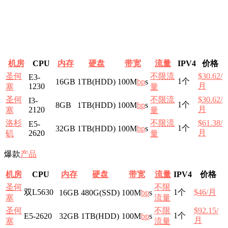
机房
CPU
内存
硬盘
带宽
流量
IPV4
价格
圣何
不限流
$30.62/
E3-
1个
16GB
1TB(HDD)
100M
b
p
s
月
1230
塞
量
圣何
不限流
$30.62/
I3-
1个
8GB
1TB(HDD)
100M
b
p
s
月
2120
塞
量
洛杉
不限流
$61.38/
E5-
1个
32GB
1TB(HDD)
100M
b
p
s
月
2620
矶
量
爆款
产品
机房
CPU
内存
硬盘
带宽
流量
IPV4
价格
圣何
不限
双L5630
1个
$46/月
16GB
480G(SSD)
100M
b
p
s
塞
流量
圣何
不限
$92.15/
1个
E5-2620
32GB
1TB(HDD)
100M
b
p
s
月
塞
流量