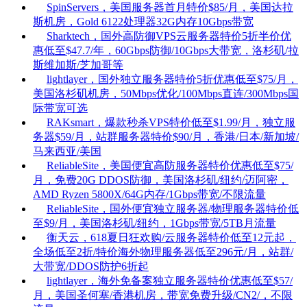
SpinServers，美国服务器首月特价$85/月，美国达拉
斯机房，Gold 6122处理器32G内存10Gbps带宽
Sharktech，国外高防御VPS云服务器特价5折半价优
惠低至$47.7/年，60Gbps防御/10Gbps大带宽，洛杉矶/拉
斯维加斯/芝加哥等
lightlayer，国外独立服务器特价5折优惠低至$75/月，
美国洛杉矶机房，50Mbps优化/100Mbps直连/300Mbps国
际带宽可选
RAKsmart，爆款秒杀VPS特价低至$1.99/月，独立服
务器$59/月，站群服务器特价$90/月，香港/日本/新加坡/
马来西亚/美国
ReliableSite，美国便宜高防服务器特价优惠低至$75/
月，免费20G DDOS防御，美国洛杉矶/纽约/迈阿密，
AMD Ryzen 5800X/64G内存/1Gbps带宽/不限流量
ReliableSite，国外便宜独立服务器/物理服务器特价低
至$9/月，美国洛杉矶/纽约，1Gbps带宽/5TB月流量
衡天云，618夏日狂欢购/云服务器特价低至12元起，
全场低至2折/特价海外物理服务器低至296元/月，站群/
大带宽/DDOS防护6折起
lightlayer，海外免备案独立服务器特价优惠低至$57/
月，美国圣何塞/香港机房，带宽免费升级/CN2/，不限