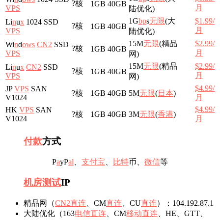
?核
1GB
40GB
月
VPS
陆优化)
1G
b
p
s
无限
(大
$1.99/
Li
n
u
x
1024 SSD
?核
1GB
40GB
月
VPS
陆优化)
15M
无限
(精品
$2.99/
Wi
n
d
o
ws
CN2
SSD
?核
1GB
40GB
月
VPS
网)
15M
无限
(精品
$2.99/
Li
n
u
x
CN2
SSD
?核
1GB
40GB
月
VPS
网)
$4.99/
JP
VPS
SAN
?核
1GB
40GB
5M
无限
(
日本
)
V1024
月
$4.99/
HK
VPS
SAN
?核
1GB
40GB
3M
无限
(
香港
)
V1024
月
付款
方式
P
a
yP
a
l
、
支付宝
、
比特
币、
微信
等
机房
测试
IP
精品网（
CN2
直连
、CM
直连
、CU
直连
）：104.192.87.1
大陆优化（163
电信
直连
、CM
移动
直连
、HE、GTT、