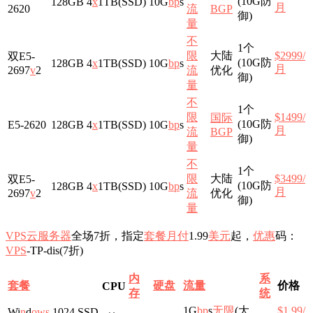
(10G防
128GB
4
x
1TB(SSD)
10G
b
p
s
月
2620
流
BGP
御)
量
不
1个
限
大陆
$2999/
双E5-
(10G防
128GB
4
x
1TB(SSD)
10G
b
p
s
月
2697
v
2
流
优化
御)
量
不
1个
限
$1499/
国际
(10G防
E5-2620
128GB
4
x
1TB(SSD)
10G
b
p
s
月
流
BGP
御)
量
不
1个
限
大陆
$3499/
双E5-
(10G防
128GB
4
x
1TB(SSD)
10G
b
p
s
月
2697
v
2
流
优化
御)
量
VPS
云服务器
全场7折，指定
套餐
月付
1.99
美元
起，
优惠
码：
VPS
-TP-dis(7折)
内
系
套餐
硬盘
流量
价格
CPU
存
统
1G
b
p
s
无限
(大
$1.99/
Wi
n
d
o
ws
1024 SSD