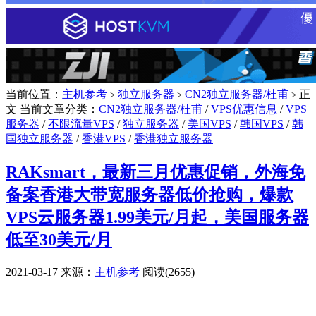
当前位置：
主机参考
独立服务器
CN2独立服务器/杜甫
正
>
>
>
文
当前文章分类：
CN2独立服务器/杜甫
/
VPS优惠信息
/
VPS
服务器
/
不限流量VPS
/
独立服务器
/
美国VPS
/
韩国VPS
/
韩
国独立服务器
/
香港VPS
/
香港独立服务器
RAKsmart，最新三月优惠促销，外海免
备案香港大带宽服务器低价抢购，爆款
VPS云服务器1.99美元/月起，美国服务器
低至30美元/月
2021-03-17
来源：
主机参考
阅读(2655)
广告赞助