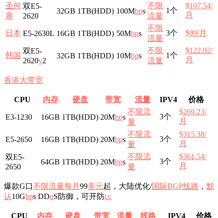
圣何
不限
$107.54/
双E5-
1个
32GB
1TB(HDD)
100M
b
p
s
月
塞
2620
流量
不限
日本
3个
$99/月
E5-2630L
16GB
1TB(HDD)
50M
b
p
s
流量
不限
$122.92/
双E5-
韩国
1个
32GB
1TB(HDD)
10M
b
p
s
月
2620
v
2
流量
香港
大带宽
CPU
内存
硬盘
带宽
流量
IPV4
价格
不限流
$269.23/
3个
E3-1230
16GB
1TB(HDD)
20M
b
p
s
月
量
不限流
$315.38/
3个
E5-2650
16GB
1TB(HDD)
20M
b
p
s
月
量
不限流
$361.54/
双E5-
3个
64GB
1TB(HDD)
20M
b
p
s
月
2650
量
爆款G口
不限流量
每月
99
美元
起，大陆优化/
国际BGP
线路
，
默
认
10G
b
p
s DD
o
S防御，可开防
c
c
CPU
内存
硬盘
带宽
流量
线路
IPV4
价格