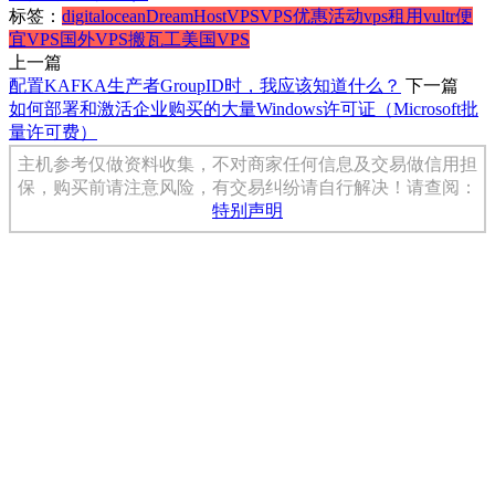
标签：
digitalocean
DreamHost
VPS
VPS优惠活动
vps租用
vultr
便
宜VPS
国外VPS
搬瓦工
美国VPS
上一篇
配置KAFKA生产者GroupID时，我应该知道什么？
下一篇
如何部署和激活企业购买的大量Windows许可证（Microsoft批
量许可费）
主机参考仅做资料收集，不对商家任何信息及交易做信用担
保，购买前请注意风险，有交易纠纷请自行解决！请查阅：
特别声明