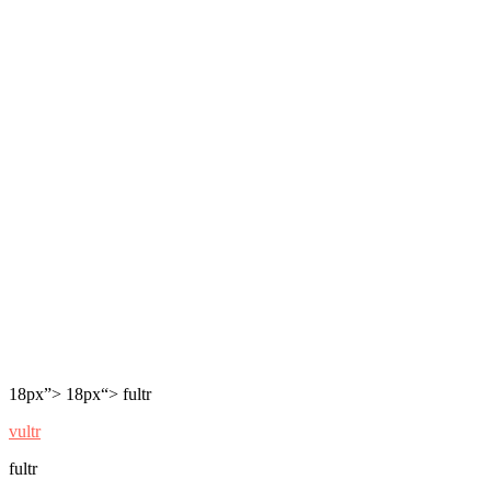
18px”> 18px“> fultr
vultr
fultr