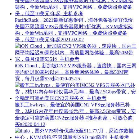
PacificRack，2021最新优惠促销，海外免备案便宜低价
美国不限流量VPS云服务器限时5折优惠，KVM虚拟架
构，全新Win系列，支持VPC网络，免费快照免费备
份，低至10美元/年起
2021-02-02
iON Cloud，新加坡CN2 VPS服务器，速度快，国内三网
平均延迟80毫秒以内，高质量网络体验，最高50M带
宽，每月仅需$35起
2020-05-25
搬瓦工bwhvps，最便宜的美国CN2 VPS云服务器已补
货，2核1G内存年付仅需46元/年，最高2.5Gbps带宽，安
全稳定可靠的美国CN2云服务器
#推荐商家，可放心购
买#
2020-04-12