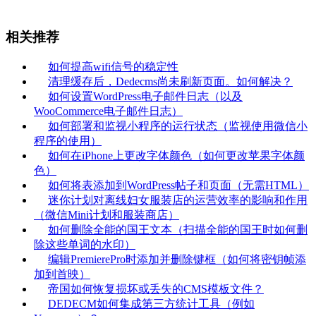
相关推荐
如何提高wifi信号的稳定性
清理缓存后，Dedecms尚未刷新页面。如何解决？
如何设置WordPress电子邮件日志（以及
WooCommerce电子邮件日志）
如何部署和监视小程序的运行状态（监视使用微信小
程序的使用）
如何在iPhone上更改字体颜色（如何更改苹果字体颜
色）
如何将表添加到WordPress帖子和页面（无需HTML）
迷你计划对离线妇女服装店的运营效率的影响和作用
（微信Mini计划和服装商店）
如何删除全能的国王文本（扫描全能的国王时如何删
除这些单词的水印）
编辑PremierePro时添加并删除键框（如何将密钥帧添
加到首映）
帝国如何恢复损坏或丢失的CMS模板文件？
DEDECM如何集成第三方统计工具（例如