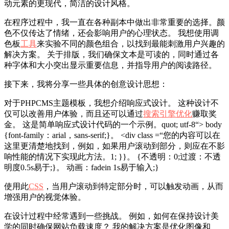
动元素的更现代，简洁的设计风格。
在程序过程中，我一直在各种副本中做出非常重要的选择。颜
色不仅传达了情绪，还会影响用户的心理状态。 我想使用调
色板
工具
来实验不同的颜色组合，以找到最能刺激用户兴趣的
解决方案。 关于排版，我们确保文本是可读的，同时通过各
种字体和大小突出显示重要信息，并指导用户的阅读路径。
接下来，我将分享一些具体的创意设计思想：
对于PHPCMS主题模板，我想介绍响应式设计。 这种设计不
仅可以改善用户体验，而且还可以通过
搜索引擎优化
赚取奖
金。 这是简单响应式设计代码的一个示例。quot; utf-8“> body
{font-family：arial，sans-serif;}。 <div class =“您的内容可以在
这里更清楚地找到，例如，如果用户滚动到部分，则应在不影
响性能的情况下实现此方法。1; }}。 {不透明：0;过渡：不透
明度0.5s易于;}。 动画：fadein 1s易于输入;}
使用此
CSS
，当用户滚动到特定部分时，可以触发动画，从而
增强用户的视觉体验。
在设计过程中经常遇到一些挑战。 例如，如何在保持设计美
学的同时确保网站负载速度？ 我的解决方案是优化图像和