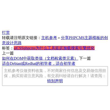
打赏
转载请注明原文链接：
主机参考
»
分享PHPCMS主题模板的创
意设计思路
标签：
ai
CSS
phpcms
为什么
工具
延迟加载
搜索引擎优化
上一篇
如何在DOM中获取类值（文档检索类元素）
下一篇
适合Debian或Redhat的初学者，适合初学者
主机参考仅做资料收集，不对商家任何信息及交易做信用担
保，购买前请注意风险，有交易纠纷请自行解决！请查阅：
特别声明