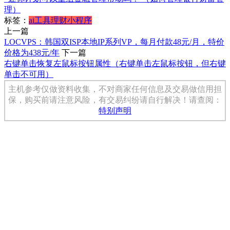
理）
标签：
ai
工具
理财小程序
上一篇
LOCVPS：韩国双ISP本地IP系列VP，每月付款48元/月，特价
价格为438元/年
下一篇
右键单击恢复左鼠标按钮属性（右键单击左鼠标按钮，但右键
单击不可用）
主机参考仅做资料收集，不对商家任何信息及交易做信用担
保，购买前请注意风险，有交易纠纷请自行解决！请查阅：
特别声明