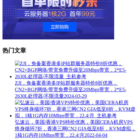
热门文章
ZJI，免备案香港多IP站群服务器特价8折优惠，
CN2+BGP网络/带宽免费升级至20Mbps带宽，2*E5-
2630L处理器/不限流量
2024-03-29
弘速云，美国/香港VPS特价优惠，美国CERA机房VPS
终身循环7折，香港三网CN2 GIA低至8折，KVM虚拟，
1核1G内存10Mbps带宽，22.4/月
2022-04-04