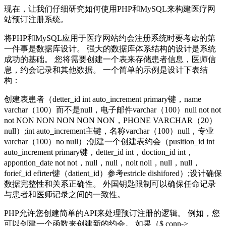
现在，让我们仔细研究如何使用PHP和MySQL来构建医疗网
站预订注册系统。
将PHP和MySQL应用于医疗网站约会注册系统时要考虑的第
一件事是数据库设计。 强大的数据库体系结构的设计是系统
成功的基础。 您将需要创建一个表来存储患者信息，医师信
息，约会记录和其他数据。 一个简单的示例是设计下表结
构：
创建表患者（detter_id int auto_increment primary键，name
varchar（100）而不是null，电子邮件varchar（100）null not not
not NON NON NON NON NON，PHONE VARCHAR（20）
null）;int auto_increment主键，名称varchar（100）null，专业
varchar（100）no null）;创建一个创建表约会（pusition_id int
auto_increment primary键，detter_id int，doction_id int，
appontion_date not not，null，null，nolt noll，null，null，
forief_id efirter键（datient_id）参考estricle dishifored）;设计确保
数据完整性和关系正确性。 外国钥匙限制可以确保任命记录
与患者和医师记录之间的一致性。
PHP允许您创建简单的API来处理预订注册的逻辑。 例如，您
可以创建一个函数来创建新的约会。 如果（$ conn->