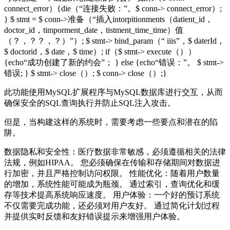
connect_error）{die（“连接失败：”。$ conn-> connect_error）;
} $ stmt = $ conn->准备（“插入intorpitionments（datient_id，
doctor_id，timporment_date，tistment_time_time）值
（？，？？，？）”）; $ stmt-> bind_param（“ iiis”，$ daterId，
$ doctorid，$ date，$ time）; if（$ stmt-> execute（））
{echo“成功创建了新的约会”； } else {echo“错误：”。 $ stmt->
错误; } $ stmt-> close（）; $ conn-> close（）;}
此功能使用MySQL扩展程序与MySQL数据库进行交互，从而
确保安全的SQL查询执行并防止SQL注入攻击。
但是，当构建这样的系统时，需要考虑一些要点和潜在的陷
阱。
数据隐私和安全性：医疗数据非常敏感，必须遵循相关的法律
法规，例如HIPAA。 您必须确保在传输和存储期间对数据进
行加密，并且严格控制访问权限。 性能优化：随着用户数量
的增加，系统性能可能成为瓶颈。 通过索引，查询优化和缓
存等技术提高系统响应速度。 用户体验：一个好的预订系统
不仅需要完成功能，还必须对用户友好。 通过简化计划过程
并提供实时反馈和友好错误提示来增强用户体验。