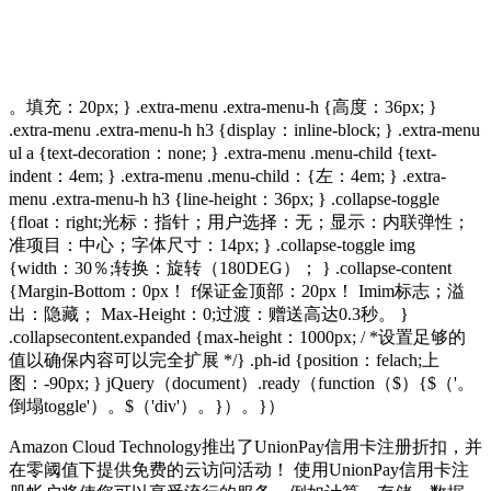
。填充：20px; } .extra-menu .extra-menu-h {高度：36px; }
.extra-menu .extra-menu-h h3 {display：inline-block; } .extra-menu
ul a {text-decoration：none; } .extra-menu .menu-child {text-
indent：4em; } .extra-menu .menu-child：{左：4em; } .extra-
menu .extra-menu-h h3 {line-height：36px; } .collapse-toggle
{float：right;光标：指针；用户选择：无；显示：内联弹性；
准项目：中心；字体尺寸：14px; } .collapse-toggle img
{width：30％;转换：旋转（180DEG）； } .collapse-content
{Margin-Bottom：0px！ f保证金顶部：20px！ Imim标志；溢
出：隐藏； Max-Height：0;过渡：赠送高达0.3秒。 }
.collapsecontent.expanded {max-height：1000px; / *设置足够的
值以确保内容可以完全扩展 */} .ph-id {position：felach;上
图：-90px; } jQuery（document）.ready（function（$）{$（'。
倒塌toggle'）。$（'div'）。}）。}）
Amazon Cloud Technology推出了UnionPay信用卡注册折扣，并
在零阈值下提供免费的云访问活动！ 使用UnionPay信用卡注