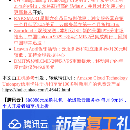
0🔥 -hengchuang Technology 618折扣：整个服务器上有
25％的折扣，您将获得高的防御IP，并且对老年用户的
更新将从
开始。
RAKSMART星期六会员日特别优惠：独立服务器在第
一个月低至24.5美元，云服务器在第一个月折扣20％
Zorocloud：双线发送 - 本机双ISP |新的美国IP细分市场
推出，中国Unicom 9929 +移动CMIN2已集成两行，回到
中国非常迅速！
Lcayun April促销活动：云服务器和独立服务器/月20元时
较低，支持全球数据中心
DMIT洛杉矶CMIN2特殊VPS重新提示，移动用户的年
度付款仅为49.9美元
本文由
主机参考
刊发，转载请注明：
Amazon Cloud Technology
Unionpay信用卡注册折扣享受100多种新用户的免费云产品
https://zhujicankao.com/146442.html
【腾讯云】
领8888元采购礼包，抢爆款云服务器 每月 9元起，
个人开发者加享折上折！