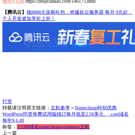
每年$ 6.49
https://zhujicankao.com/146175.html
【腾讯云】
领8888元采购礼包，抢爆款云服务器 每月 9元起，
个人开发者加享折上折！
打赏
转载请注明原文链接：
主机参考
»
Namecheap特别优惠
WordPress托管免费试用版续订每月低至2.56美元。 .com域名
每年$ 6.49
标签：
.COM域名
namecheap
wordpress主机
上一篇