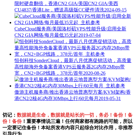
限时硬盘翻倍，香港CN2 GIA/美国CN2 GIA/美西
CU4837/香港Lite，赠送高级版CC硬件清洗
2024-09-15
CubeCloud服务商/美国洛杉矶VPS/性能升级/启用全新
CN2 GIA网络/每月最低35元起
2019-07-04
恒创科技SonderCloud，最新八月优惠促销活动，高质量
高性能海外免备案香港VPS云服务器2G内存2Mbps带
宽，CN2+BGP线路，378元/首年
2020-08-26
傲游主机服务商/推出香港云地普惠型方案/KVM架构/香
港CN2/2核4G内存30Mbps上行/60元每月
2019-05-31
切记：
数据就是生命，数据就是站长的一切，务必！备份！备
份！备份
！重要事情说三遍！任何商家都有跑路的可能，所以
一定要记住备份！本站所发布内容只起综合对比作用，非推荐
引导行为