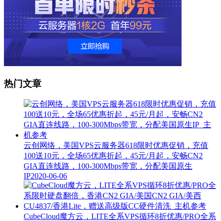
热门文章
云创网络，美国VPS云服务器618限时优惠促销，充值
100送10元，全场65优惠折起，45元/月起，安畅CN2
GIA直连线路，100-300Mbps带宽，分配美国原生
IP
2020-06-06
CubeCloud魔方云，LITE全系VPS循环8折优惠/PRO全系