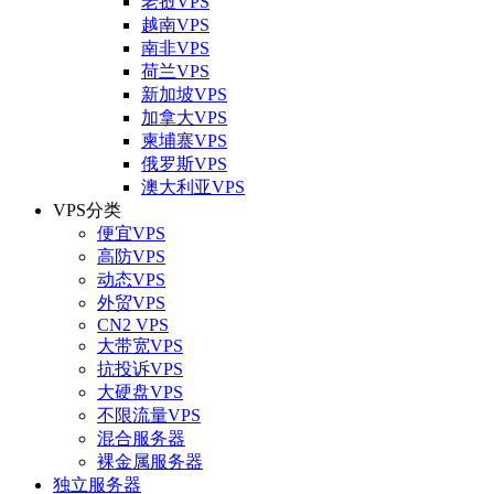
老挝VPS
越南VPS
南非VPS
荷兰VPS
新加坡VPS
加拿大VPS
柬埔寨VPS
俄罗斯VPS
澳大利亚VPS
VPS分类
便宜VPS
高防VPS
动态VPS
外贸VPS
CN2 VPS
大带宽VPS
抗投诉VPS
大硬盘VPS
不限流量VPS
混合服务器
裸金属服务器
独立服务器