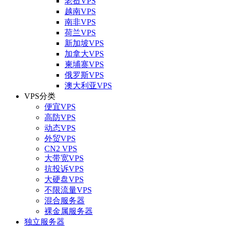
老挝VPS
越南VPS
南非VPS
荷兰VPS
新加坡VPS
加拿大VPS
柬埔寨VPS
俄罗斯VPS
澳大利亚VPS
VPS分类
便宜VPS
高防VPS
动态VPS
外贸VPS
CN2 VPS
大带宽VPS
抗投诉VPS
大硬盘VPS
不限流量VPS
混合服务器
裸金属服务器
独立服务器