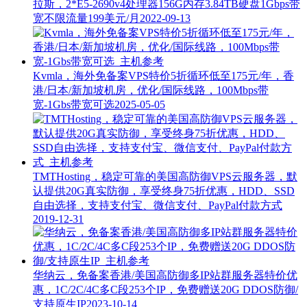
拉斯，2*E5-2690v4处理器156G内存3.84TB硬盘1Gbps带
宽不限流量199美元/月
2022-09-13
Kvmla，海外免备案VPS特价5折循环低至175元/年，香
港/日本/新加坡机房，优化/国际线路，100Mbps带
宽-1Gbs带宽可选
2025-05-05
TMTHosting，稳定可靠的美国高防御VPS云服务器，默
认提供20G真实防御，享受终身75折优惠，HDD、SSD
自由选择，支持支付宝、微信支付、PayPal付款方式
2019-12-31
华纳云，免备案香港/美国高防御多IP站群服务器特价优
惠，1C/2C/4C多C段253个IP，免费赠送20G DDOS防御/
支持原生IP
2023-10-14