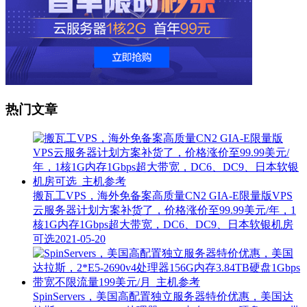
热门文章
搬瓦工VPS，海外免备案高质量CN2 GIA-E限量版VPS
云服务器计划方案补货了，价格涨价至99.99美元/年，1
核1G内存1Gbps超大带宽，DC6、DC9、日本软银机房
可选
2021-05-20
SpinServers，美国高配置独立服务器特价优惠，美国达