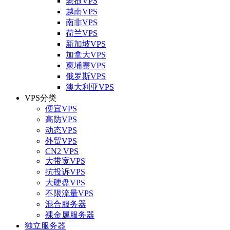
老挝VPS
越南VPS
南非VPS
荷兰VPS
新加坡VPS
加拿大VPS
柬埔寨VPS
俄罗斯VPS
澳大利亚VPS
VPS分类
便宜VPS
高防VPS
动态VPS
外贸VPS
CN2 VPS
大带宽VPS
抗投诉VPS
大硬盘VPS
不限流量VPS
混合服务器
裸金属服务器
独立服务器