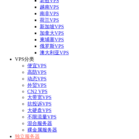
老挝VPS
越南VPS
南非VPS
荷兰VPS
新加坡VPS
加拿大VPS
柬埔寨VPS
俄罗斯VPS
澳大利亚VPS
VPS分类
便宜VPS
高防VPS
动态VPS
外贸VPS
CN2 VPS
大带宽VPS
抗投诉VPS
大硬盘VPS
不限流量VPS
混合服务器
裸金属服务器
独立服务器