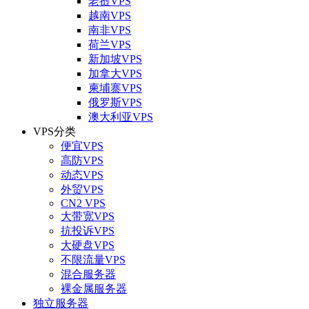
老挝VPS
越南VPS
南非VPS
荷兰VPS
新加坡VPS
加拿大VPS
柬埔寨VPS
俄罗斯VPS
澳大利亚VPS
VPS分类
便宜VPS
高防VPS
动态VPS
外贸VPS
CN2 VPS
大带宽VPS
抗投诉VPS
大硬盘VPS
不限流量VPS
混合服务器
裸金属服务器
独立服务器