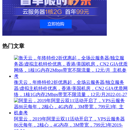
热门文章
衡天云，年终特价2折优惠起，全场云服务器/独立服务
器/虚拟主机特价优惠，香港/美国机房，CN2 GIA优质网
络，1核1G内存2Mbps带宽不限流量，12元/月
2022-01-27
阿里云，2019年阿里云双11活动开启了，VPS云服务器
86元每年，2核心，4G内存，3M带宽，799元3年
2019-