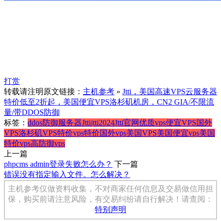
打赏
转载请注明原文链接：
主机参考
»
Jtti，美国高速VPS云服务器
特价低至2折起，美国便宜VPS洛杉矶机房，CN2 GIA/不限流
量/带DDOS防御
标签：
ddos防御服务器
Jtti
jtti2024
Jtti官网
优质vps
便宜VPS
国外
VPS
洛杉矶VPS
特价vps
特价国外vps
美国VPS
美国便宜vps
美国
特价vps
高防御vps
上一篇
phpcms admin登录失败怎么办？
下一篇
错误没有指定输入文件。怎么解决？
主机参考仅做资料收集，不对商家任何信息及交易做信用担
保，购买前请注意风险，有交易纠纷请自行解决！请查阅：
特别声明