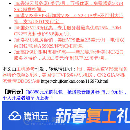
Jtti:香港云服务器6美元/月，五折优惠，免费赠送50GB
SSD磁盘空间。
Jtti:港VPS美VPS新加坡VPS，CN2 GIA线+不可测大带
宽，支持USDT支付宝。
Jtti:国外VP 8折优惠，专用服务器最高优惠75%，50M
CN2带宽起步价95.8美元/月。
Jtti:洛杉矶机房促销，美国VPS低至2.5美元/月，电信双
向CN2/联通AS9929/移动CMI直连。
Jtti:高IP保护限时五折优惠——新加坡/香港/美国CN2云
服务器特价，从30.3美元/年到低至2.5美元/月。
本文由
主机参考
刊发，转载请注明：
Jtti，美国高速VPS云服务
器特价低至2折起，美国便宜VPS洛杉矶机房，CN2 GIA/不限
流量/带DDOS防御
https://zhujicankao.com/116973.html
【腾讯云】
领8888元采购礼包，抢爆款云服务器 每月 9元起，
个人开发者加享折上折！