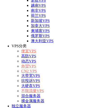
老挝VPS
越南VPS
南非VPS
荷兰VPS
新加坡VPS
加拿大VPS
柬埔寨VPS
俄罗斯VPS
澳大利亚VPS
VPS分类
便宜VPS
高防VPS
动态VPS
外贸VPS
CN2 VPS
大带宽VPS
抗投诉VPS
大硬盘VPS
不限流量VPS
混合服务器
裸金属服务器
独立服务器