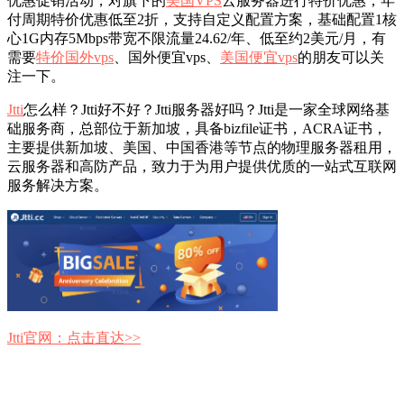
优惠促销活动，对旗下的
美国VPS
云服务器进行特价优惠，年
付周期特价优惠低至2折，支持自定义配置方案，基础配置1核
心1G内存5Mbps带宽不限流量24.62/年、低至约2美元/月，有
需要
特价国外vps
、国外便宜vps、
美国便宜vps
的朋友可以关
注一下。
Jtti
怎么样？Jtti好不好？Jtti服务器好吗？Jtti是一家全球网络基
础服务商，总部位于新加坡，具备bizfile证书，ACRA证书，
主要提供新加坡、美国、中国香港等节点的物理服务器租用，
云服务器和高防产品，致力于为用户提供优质的一站式互联网
服务解决方案。
Jtti官网：点击直达>>