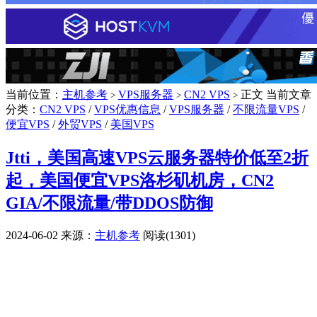
当前位置：
主机参考
VPS服务器
CN2 VPS
正文
当前文章
>
>
>
分类：
CN2 VPS
/
VPS优惠信息
/
VPS服务器
/
不限流量VPS
/
便宜VPS
/
外贸VPS
/
美国VPS
Jtti，美国高速VPS云服务器特价低至2折
起，美国便宜VPS洛杉矶机房，CN2
GIA/不限流量/带DDOS防御
2024-06-02
来源：
主机参考
阅读(1301)
广告赞助