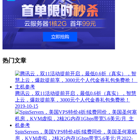
热门文章
腾讯云，双11活动提前开启，最低0.6折（真实），智慧
上云，爆款提前享，3000元个人代金券礼包免费抢！
2019-10-15
SpinServers，美国VPS特价4折/续费同价，美国圣何塞机
房，KVM虚拟，2核2G内存1Gbps带宽5.6美元/月
2022-