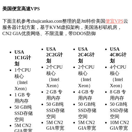
美国便宜高速VPS
下面主机参考zhujicankao.com整理的是Jtti特价美国
便宜VPS
云
服务器计划方案，基于KVM虚拟架构，美国洛杉矶机房，
CN2 GIA优质网络、不限流量，带DDOS防御
USA
USA
USA
USA
2C2G计
2C4G计
4C8G计
1C1G计
划
划
划
划
2个CPU
2个CPU
4个CPU
1个CPU
核心
核心
核心
核心
（Intel
（Intel
（Intel
（Intel
Xeon）
Xeon）
Xeon）
Xeon）
2 GB 专
4 GB 专
8 GB 专
1 GB 专
用内存
用内存
用内存
用内存
50 GB纯
50 GB纯
50 GB纯
50 GB纯
SSD存储
SSD存储
SSD存储
SSD存储
空间
空间
空间
空间
5M CN2
5M CN2
10M CN2
5M CN2
GIA带宽
GIA带宽
GIA带宽
GIA带宽