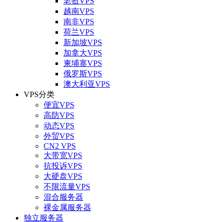
老挝VPS
越南VPS
南非VPS
荷兰VPS
新加坡VPS
加拿大VPS
柬埔寨VPS
俄罗斯VPS
澳大利亚VPS
VPS分类
便宜VPS
高防VPS
动态VPS
外贸VPS
CN2 VPS
大带宽VPS
抗投诉VPS
大硬盘VPS
不限流量VPS
混合服务器
裸金属服务器
独立服务器