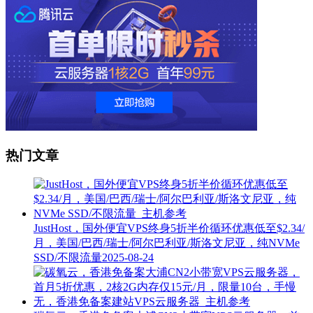
热门文章
JustHost，国外便宜VPS终身5折半价循环优惠低至$2.34/
月，美国/巴西/瑞士/阿尔巴利亚/斯洛文尼亚，纯NVMe
SSD/不限流量
2025-08-24