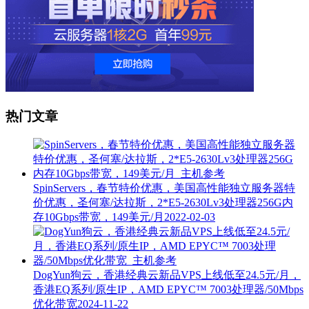
热门文章
SpinServers，春节特价优惠，美国高性能独立服务器特
价优惠，圣何塞/达拉斯，2*E5-2630Lv3处理器256G内
存10Gbps带宽，149美元/月
2022-02-03
DogYun狗云，香港经典云新品VPS上线低至24.5元/月，
香港EQ系列/原生IP，AMD EPYC™ 7003处理器/50Mbps
优化带宽
2024-11-22