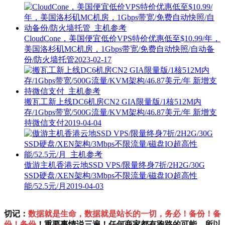
CloudCone，美国便宜低价VPS特价优惠低至$10.99/年，
美国洛杉矶MC机房，1Gbps带宽/免费自动快照/自动备
份/防火墙托管
2023-02-17
搬瓦工新上线DC6机房CN2 GIA限量版/1核512M内
存/1Gbps带宽/500G流量/KVM架构/46.87美元/年 新增支
持微信支付
2019-04-04
傲游主机香港云地SSD VPS/限量终身7折/2H2G/30G
SSD硬盘/XEN架构/3Mbps不限流量/磁盘IO超高性
能/52.5元/月
2019-04-03
切记：
数据就是生命，数据就是站长的一切，务必！备份！备
份！备份
！重要事情说三遍！任何商家都有跑路的可能，所以