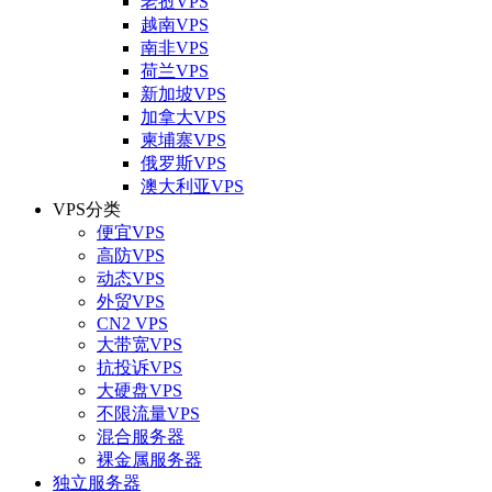
老挝VPS
越南VPS
南非VPS
荷兰VPS
新加坡VPS
加拿大VPS
柬埔寨VPS
俄罗斯VPS
澳大利亚VPS
VPS分类
便宜VPS
高防VPS
动态VPS
外贸VPS
CN2 VPS
大带宽VPS
抗投诉VPS
大硬盘VPS
不限流量VPS
混合服务器
裸金属服务器
独立服务器