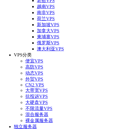
老挝VPS
越南VPS
南非VPS
荷兰VPS
新加坡VPS
加拿大VPS
柬埔寨VPS
俄罗斯VPS
澳大利亚VPS
VPS分类
便宜VPS
高防VPS
动态VPS
外贸VPS
CN2 VPS
大带宽VPS
抗投诉VPS
大硬盘VPS
不限流量VPS
混合服务器
裸金属服务器
独立服务器