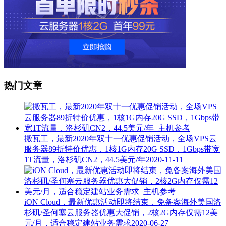
热门文章
搬瓦工，最新2020年双十一优惠促销活动，全场VPS云
服务器89折特价优惠，1核1G内存20G SSD，1Gbps带宽
1T流量，洛杉矶CN2，44.5美元/年
2020-11-11
iON Cloud，最新优惠活动即将结束，免备案海外美国洛
杉矶/圣何塞云服务器优惠大促销，2核2G内存仅需12美
元/月，适合稳定建站业务需求
2020-06-27