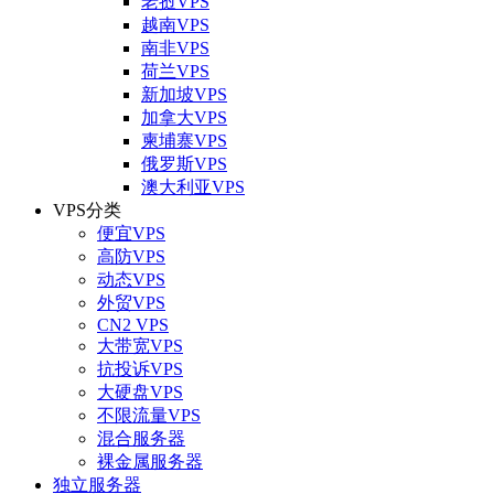
老挝VPS
越南VPS
南非VPS
荷兰VPS
新加坡VPS
加拿大VPS
柬埔寨VPS
俄罗斯VPS
澳大利亚VPS
VPS分类
便宜VPS
高防VPS
动态VPS
外贸VPS
CN2 VPS
大带宽VPS
抗投诉VPS
大硬盘VPS
不限流量VPS
混合服务器
裸金属服务器
独立服务器