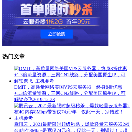
热门文章
DMIT，高质量网络美国VPS云服务器，终身8折优惠
+1.3倍流量资源，三网CN2线路，分配美国原生IP，可
解锁奈飞
2019-12-28
腾讯云，2021最新限时超级秒杀，爆款轻量云服务器2核
4G内存8Mbps带宽仅74元/年，仅此一天，别错过！
#超