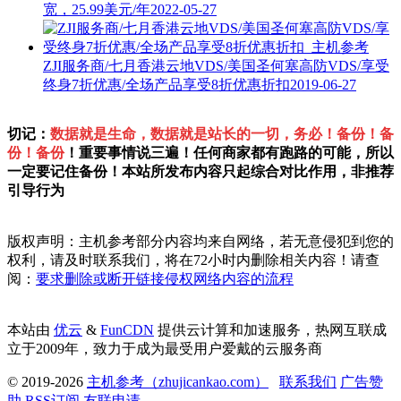
宽，25.99美元/年
2022-05-27
ZJI服务商/七月香港云地VDS/美国圣何塞高防VDS/享受
终身7折优惠/全场产品享受8折优惠折扣
2019-06-27
切记：
数据就是生命，数据就是站长的一切，务必！备份！备
份！备份
！重要事情说三遍！任何商家都有跑路的可能，所以
一定要记住备份！本站所发布内容只起综合对比作用，非推荐
引导行为
版权声明：主机参考部分内容均来自网络，若无意侵犯到您的
权利，请及时联系我们，将在72小时内删除相关内容！请查
阅：
要求删除或断开链接侵权网络内容的流程
本站由
优云
&
FunCDN
提供云计算和加速服务，热网互联成
立于2009年，致力于成为最受用户爱戴的云服务商
© 2019-2026
主机参考（zhujicankao.com）
联系我们
广告赞
助
RSS订阅
友联申请