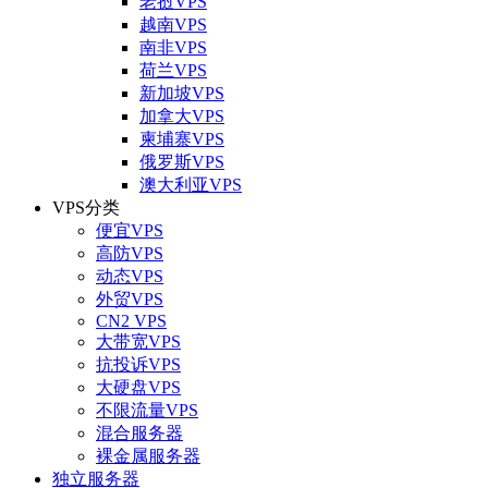
老挝VPS
越南VPS
南非VPS
荷兰VPS
新加坡VPS
加拿大VPS
柬埔寨VPS
俄罗斯VPS
澳大利亚VPS
VPS分类
便宜VPS
高防VPS
动态VPS
外贸VPS
CN2 VPS
大带宽VPS
抗投诉VPS
大硬盘VPS
不限流量VPS
混合服务器
裸金属服务器
独立服务器