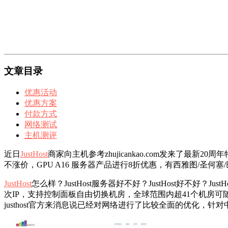
文章目录
优惠活动
优惠方案
付款方式
网络测试
主机测评
近日
JustHost
商家向主机参考zhujicankao.com发来了最新
不涨价，GPU A16 服务器产品进行8折优惠，有西雅图/圣何
JustHost
怎么样？JustHost服务器好不好？JustHost好不好
次IP，支持控制面板自由切换机房，全球范围内超41个机房可随
justhost官方来消息说已经对网络进行了比较全面的优化