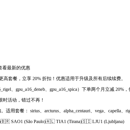
查看最新的优惠
 升级至更高套餐，立享 20% 折扣！优惠适用于升级及所有后续续费。
6_rigel、gpu_a16_deneb、gpu_a16_spica）下单两个月立减 2
，限时活动，错过不再！
rius、arcturus、alpha_centauri、vega、capella、rigel、a
 SAO1 (São Paulo)🇦🇱 TIA1 (Tirana)🇸🇮 LJU1 (Ljubljana)