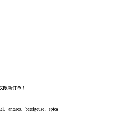
0%，仅限新订单！
ntares、betelgeuse、spica