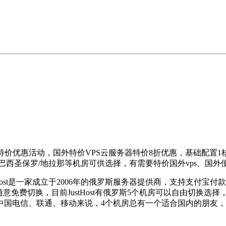
20周年特价优惠活动，国外特价VPS云服务器特价8折优惠，基础配置1核
塞/巴西圣保罗/地拉那等机房可供选择，有需要特价国外vps、国外便
？JustHost是一家成立于2006年的俄罗斯服务器提供商，支持支付
意免费切换，目前JustHost有俄罗斯5个机房可以自由切换选
，针对中国电信、联通、移动来说，4个机房总有一个适合国内的朋