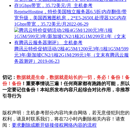
RepriseHosting，特价美国独立服务器6.5折/内存翻倍/带
宽升级，美国西雅图机房，2*E5-2650L处理器32G内存
1Gbps带宽，35.72美元/月
2022-06-29
腾讯云特价促销活动/2核4G5M/1200元3年/1核1G5M/599
元3年/新加坡CN2/1核2G1M/299元1年（文末有腾讯云服
务器测评）
2019-06-23
切记：
数据就是生命，数据就是站长的一切，务必！备份！备
份！备份
！重要事情说三遍！任何商家都有跑路的可能，所以
一定要记住备份！本站所发布内容只起综合对比作用，非推荐
引导行为
版权声明：主机参考部分内容均来自网络，若无意侵犯到您的
权利，请及时联系我们，将在72小时内删除相关内容！请查
阅：
要求删除或断开链接侵权网络内容的流程