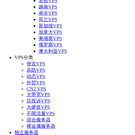
老挝VPS
越南VPS
南非VPS
荷兰VPS
新加坡VPS
加拿大VPS
柬埔寨VPS
俄罗斯VPS
澳大利亚VPS
VPS分类
便宜VPS
高防VPS
动态VPS
外贸VPS
CN2 VPS
大带宽VPS
抗投诉VPS
大硬盘VPS
不限流量VPS
混合服务器
裸金属服务器
独立服务器