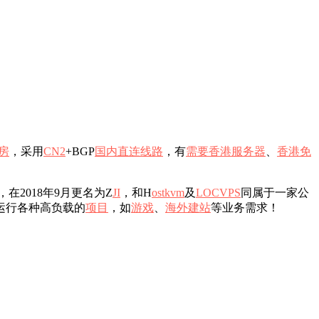
房
，采用
CN2
+BGP
国内
直连
线路
，有
需要
香港服务器
、
香港免
，在2018年9月更名为Z
JI
，和H
o
st
k
vm
及
LOCVPS
同属于一家公
运行各种高负载的
项目
，如
游戏
、
海外
建站
等业务需求！