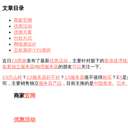
文章目录
商家官网
优惠活动
优惠方案
付款方式
网络测试IP
主机测评/VPS测评
近日
ZJI
商家
发布了最新
优惠活动
，主要针对旗下的
香港葵湾独
备案独立服务器
/
物理服务器
的朋友
可以
关注一下。
ZJI怎么样
？
ZJI服务器
好不好
？
ZJI服务器
值不值得
购买
？Z
JI
是
司，主要销售独立
服务器产品
，目前主推的是
中国香港
、
日本
商家
官网
优惠活动