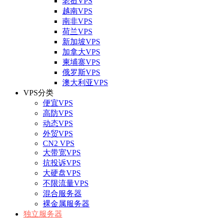
老挝VPS
越南VPS
南非VPS
荷兰VPS
新加坡VPS
加拿大VPS
柬埔寨VPS
俄罗斯VPS
澳大利亚VPS
VPS分类
便宜VPS
高防VPS
动态VPS
外贸VPS
CN2 VPS
大带宽VPS
抗投诉VPS
大硬盘VPS
不限流量VPS
混合服务器
裸金属服务器
独立服务器