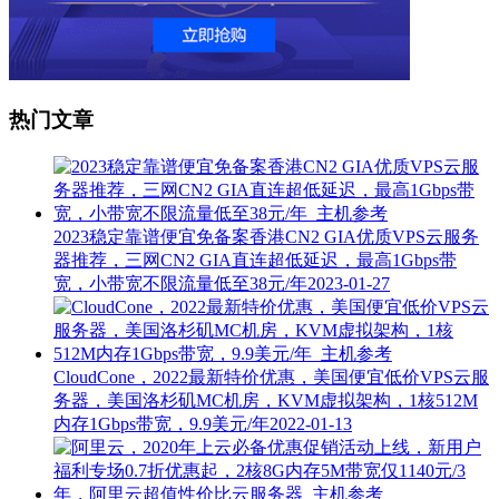
热门文章
2023稳定靠谱便宜免备案香港CN2 GIA优质VPS云服务
器推荐，三网CN2 GIA直连超低延迟，最高1Gbps带
宽，小带宽不限流量低至38元/年
2023-01-27
CloudCone，2022最新特价优惠，美国便宜低价VPS云服
务器，美国洛杉矶MC机房，KVM虚拟架构，1核512M
内存1Gbps带宽，9.9美元/年
2022-01-13