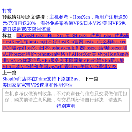
打赏
转载请注明原文链接：
主机参考
»
HostXen，新用户注册送50
元/充值再送20%，海外免备案香港VPS/日本VPS/美国VPS免
费升级带宽/不限制流量
标签：
cn2 vps
HostXen
HostXen2023
HostXen优惠
hostxen优惠码
HostXen促销
hostxen好不好
HostXen官网
hostxen怎么样
hostxen
新加坡vps
HostXen日本vps
hostxen服务器
hostxen活动
hostxen测
试IP
hostxen特价vps
hostxen网络测试
HostXen美国vps
HostXen香
港vps
VPS优惠信息
VPS服务器
不限流量VPS
外贸VPS
新加坡
VPS
日本VPS
特价美国vps
特价香港vps
美国VPS
香港VPS
上一篇
Shopify商店将在Prime支持下添加Buy。
下一篇
美国家庭宽带VPS速度和性能评估
主机参考仅做资料收集，不对商家任何信息及交易做信用担
保，购买前请注意风险，有交易纠纷请自行解决！请查阅：
特别声明