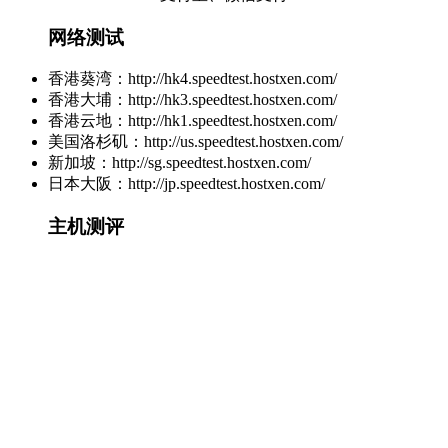
网络测试
香港葵湾：http://hk4.speedtest.hostxen.com/
香港大埔：http://hk3.speedtest.hostxen.com/
香港云地：http://hk1.speedtest.hostxen.com/
美国洛杉矶：http://us.speedtest.hostxen.com/
新加坡：http://sg.speedtest.hostxen.com/
日本大阪：http://jp.speedtest.hostxen.com/
主机测评