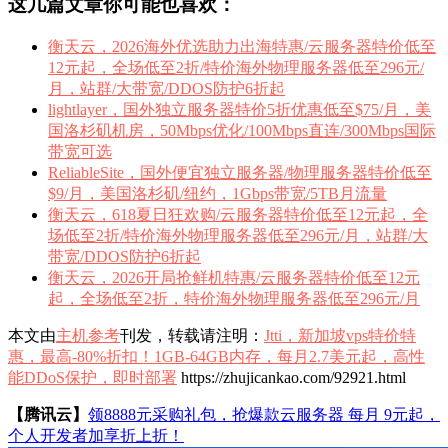
这几篇文章你可能也喜欢：
衡天云，2026海外优选助力出海特惠/云服务器特价低至
12元起，全场低至2折/特价海外物理服务器低至296元/
月，站群/大带宽/DDOS防护6折起
lightlayer，国外独立服务器特价5折优惠低至$75/月，美
国洛杉矶机房，50Mbps优化/100Mbps直连/300Mbps国际
带宽可选
ReliableSite，国外便宜独立服务器/物理服务器特价低至
$9/月，美国洛杉矶/纽约，1Gbps带宽/5TB月流量
衡天云，618夏日狂欢购/云服务器特价低至12元起，全
场低至2折/特价海外物理服务器低至296元/月，站群/大
带宽/DDOS防护6折起
衡天云，2026开局抢鲜机特惠/云服务器特价低至12元
起，全场低至2折，特价海外物理服务器低至296元/月
本文由
主机参考
刊发，转载请注明：
Jtti，新加坡vps特价特
惠，最高-80%折扣！1GB-64GB内存，每月2.7美元起，高性
能DDoS保护，即时部署
https://zhujicankao.com/92921.html
【腾讯云】
领8888元采购礼包，抢爆款云服务器 每月 9元起，
个人开发者加享折上折！