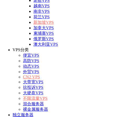
老挝VPS
越南VPS
南非VPS
荷兰VPS
新加坡VPS
加拿大VPS
柬埔寨VPS
俄罗斯VPS
澳大利亚VPS
VPS分类
便宜VPS
高防VPS
动态VPS
外贸VPS
CN2 VPS
大带宽VPS
抗投诉VPS
大硬盘VPS
不限流量VPS
混合服务器
裸金属服务器
独立服务器