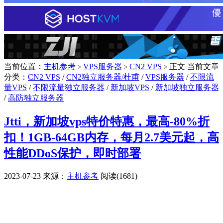
当前位置：
主机参考
VPS服务器
CN2 VPS
正文
当前文章
>
>
>
分类：
CN2 VPS
/
CN2独立服务器/杜甫
/
VPS服务器
/
不限流
量VPS
/
不限流量独立服务器
/
新加坡VPS
/
新加坡独立服务器
/
高防独立服务器
Jtti，新加坡vps特价特惠，最高-80%折
扣！1GB-64GB内存，每月2.7美元起，高
性能DDoS保护，即时部署
2023-07-23
来源：
主机参考
阅读(1681)
广告赞助