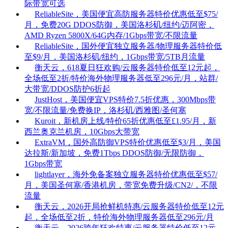
际带宽可选
ReliableSite，美国便宜高防服务器特价优惠低至$75/
月，免费20G DDOS防御，美国洛杉矶/纽约/迈阿密，
AMD Ryzen 5800X/64G内存/1Gbps带宽/不限流量
ReliableSite，国外便宜独立服务器/物理服务器特价低
至$9/月，美国洛杉矶/纽约，1Gbps带宽/5TB月流量
衡天云，618夏日狂欢购/云服务器特价低至12元起，
全场低至2折/特价海外物理服务器低至296元/月，站群/
大带宽/DDOS防护6折起
JustHost，美国便宜VPS特价7.5折优惠，300Mbps带
宽/不限流量/免费换IP，洛杉矶/西雅图/圣何塞
Kuroit，新机房上线/特价65折优惠低至£1.95/月，新
西兰奥克兰机房，10Gbps大带宽
ExtraVM，国外高防御VPS特价优惠低至$3/月，美国
达拉斯/新加坡，免费1Tbps DDOS防御/无限防御，
1Gbps带宽
lightlayer，海外免备案独立服务器特价优惠低至$57/
月，美国圣何塞/香港机房，带宽免费升级/CN2/，不限
流量
衡天云，2026开局抢鲜机特惠/云服务器特价低至12元
起，全场低至2折，特价海外物理服务器低至296元/月
衡天云，2026跨年狂欢特惠/云服务器特价低至12元