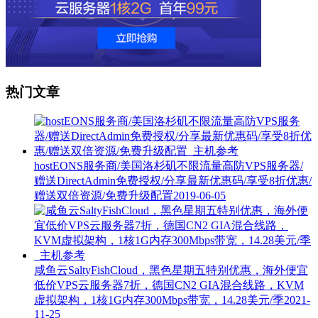
热门文章
hostEONS服务商/美国洛杉矶不限流量高防VPS服务器/
赠送DirectAdmin免费授权/分享最新优惠码/享受8折优惠/
赠送双倍资源/免费升级配置
2019-06-05
咸鱼云SaltyFishCloud，黑色星期五特别优惠，海外便宜
低价VPS云服务器7折，德国CN2 GIA混合线路，KVM
虚拟架构，1核1G内存300Mbps带宽，14.28美元/季
2021-
11-25