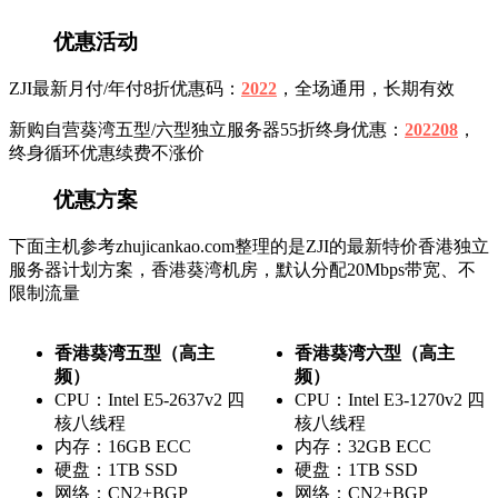
优惠活动
ZJI最新月付/年付8折优惠码：
2022
，全场通用，长期有效
新购自营葵湾五型/六型独立服务器55折终身优惠：
202208
，
终身循环优惠续费不涨价
优惠方案
下面主机参考zhujicankao.com整理的是ZJI的最新特价香港独立
服务器计划方案，香港葵湾机房，默认分配20Mbps带宽、不
限制流量
香港葵湾五型（高主
香港葵湾六型（高主
频）
频）
CPU：Intel E5-2637v2 四
CPU：Intel E3-1270v2 四
核八线程
核八线程
内存：16GB ECC
内存：32GB ECC
硬盘：1TB SSD
硬盘：1TB SSD
网络：CN2+BGP
网络：CN2+BGP