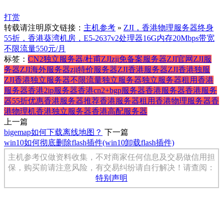
打赏
转载请注明原文链接：
主机参考
»
ZJI，香港物理服务器终身
55折，香港葵湾机房，E5-2637v2处理器16G内存20Mbps带宽
不限流量550元/月
标签：
CN2独立服务器/杜甫
ZJI
zji免备案服务器
ZJI官网
ZJI服
务器
ZJI海外服务器
zji特价服务器
ZJI香港服务器
ZJI香港独服
ZJI香港独立服务器
不限流量独立服务器
独立服务器
租用香港
服务器
香港2ip服务器
香港cn2+bgp服务器
香港服务器
香港服务
器55折优惠
香港服务器推荐
香港服务器租用
香港物理服务器
香
港物理机
香港独立服务器
香港高配服务器
上一篇
bigemap如何下载离线地图？
下一篇
win10如何彻底删除flash插件(win10卸载flash插件)
主机参考仅做资料收集，不对商家任何信息及交易做信用担
保，购买前请注意风险，有交易纠纷请自行解决！请查阅：
特别声明