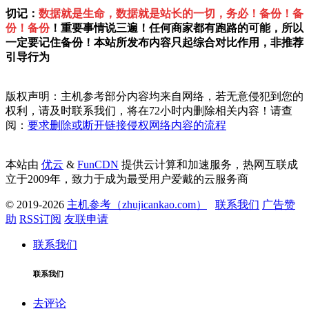
切记：
数据就是生命，数据就是站长的一切，务必！备份！备
份！备份
！重要事情说三遍！任何商家都有跑路的可能，所以
一定要记住备份！本站所发布内容只起综合对比作用，非推荐
引导行为
版权声明：主机参考部分内容均来自网络，若无意侵犯到您的
权利，请及时联系我们，将在72小时内删除相关内容！请查
阅：
要求删除或断开链接侵权网络内容的流程
本站由
优云
&
FunCDN
提供云计算和加速服务，热网互联成
立于2009年，致力于成为最受用户爱戴的云服务商
© 2019-2026
主机参考（zhujicankao.com）
联系我们
广告赞
助
RSS订阅
友联申请
联系我们
联系我们
去评论