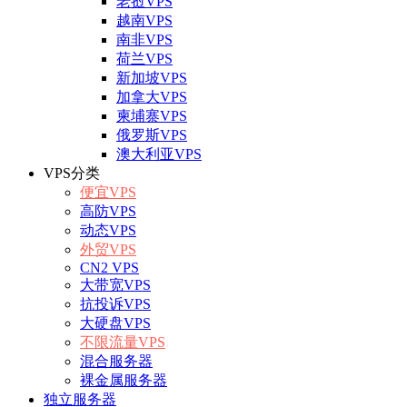
老挝VPS
越南VPS
南非VPS
荷兰VPS
新加坡VPS
加拿大VPS
柬埔寨VPS
俄罗斯VPS
澳大利亚VPS
VPS分类
便宜VPS
高防VPS
动态VPS
外贸VPS
CN2 VPS
大带宽VPS
抗投诉VPS
大硬盘VPS
不限流量VPS
混合服务器
裸金属服务器
独立服务器