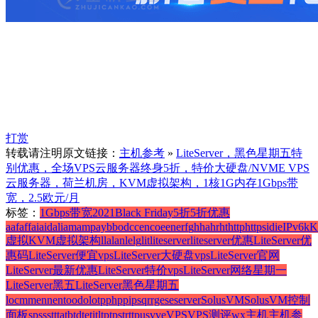
打赏
转载请注明原文链接：
主机参考
»
LiteServer，黑色星期五特
别优惠，全场VPS云服务器终身5折，特价大硬盘/NVME VPS
云服务器，荷兰机房，KVM虚拟架构，1核1G内存1Gbps带
宽，2.5欧元/月
标签：
1Gbps带宽
2021Black Friday
5折
5折优惠
a
af
aff
ai
aid
ali
am
amp
ay
b
bod
c
cen
co
e
en
er
f
g
h
ha
hr
ht
http
https
id
ie
IPv6
k
虚拟
KVM虚拟架构
l
la
lan
le
lg
lit
liteserver
liteserver优惠
LiteServer优
惠码
LiteServer便宜vps
LiteServer大硬盘vps
LiteServer官网
LiteServer最新优惠
LiteServer特价vps
LiteServer网络星期一
LiteServer黑五
LiteServer黑色星期五
loc
m
me
n
ne
nt
o
od
ol
ot
p
php
pi
ps
q
r
rge
se
server
SolusVM
SolusVM控制
面板
sp
ss
st
t
ta
tb
td
te
ti
tl
tp
tps
tr
ttp
us
v
ve
VPS
VPS测评
w
x
主机
主机参