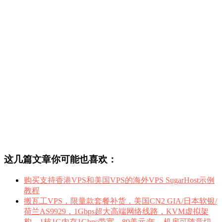
这几篇文章你可能也喜欢：
购买支持香港VPS和美国VPS的海外VPS SugarHost示例
教程
搬瓦工VPS，限量款套餐补货，美国CN2 GIA/日本软银/
荷兰AS9929，1Gbps超大高端网络线路，KVM虚拟架
构，1核1G内存1Gbps带宽，80美元/年，机房可随意切