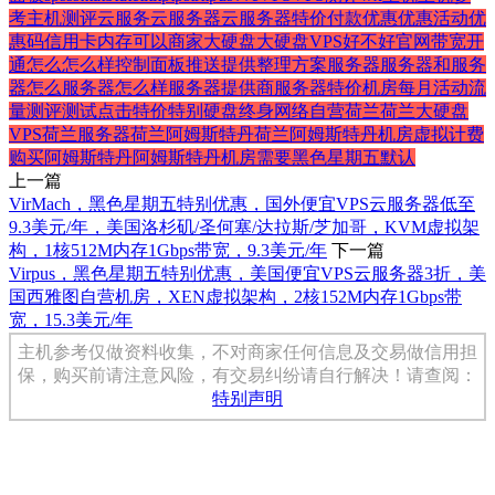
考
主机测评
云服务
云服务器
云服务器特价
付款
优惠
优惠活动
优
惠码
信用卡
内存
可以
商家
大硬盘
大硬盘VPS
好不好
官网
带宽
开
通
怎么
怎么样
控制面板
推送
提供
整理
方案
服务器
服务器和
服务
器怎么
服务器怎么样
服务器提供商
服务器特价
机房
每月
活动
流
量
测评
测试
点击
特价
特别
硬盘
终身
网络
自营
荷兰
荷兰大硬盘
VPS
荷兰服务器
荷兰阿姆斯特丹
荷兰阿姆斯特丹机房
虚拟
计费
购买
阿姆斯特丹
阿姆斯特丹机房
需要
黑色星期五
默认
上一篇
VirMach，黑色星期五特别优惠，国外便宜VPS云服务器低至
9.3美元/年，美国洛杉矶/圣何塞/达拉斯/芝加哥，KVM虚拟架
构，1核512M内存1Gbps带宽，9.3美元/年
下一篇
Virpus，黑色星期五特别优惠，美国便宜VPS云服务器3折，美
国西雅图自营机房，XEN虚拟架构，2核152M内存1Gbps带
宽，15.3美元/年
主机参考仅做资料收集，不对商家任何信息及交易做信用担
保，购买前请注意风险，有交易纠纷请自行解决！请查阅：
特别声明