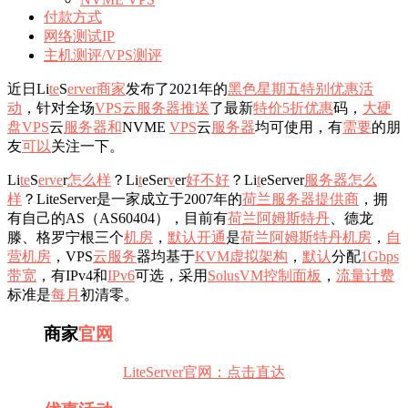
付款方式
网络测试IP
主机测评/VPS测评
近日Li
te
S
er
ve
r
商家
发布了2021年的
黑色星期五
特别
优惠活
动
，针对全场
VPS
云服务器
推送
了最新
特价
5折优惠
码，
大硬
盘VPS
云
服务器和
NVME
VPS
云
服务器
均可使用，有
需要
的朋
友
可以
关注一下。
Li
te
S
e
r
ve
r
怎么样
？Li
t
eSer
v
er
好不好
？Li
t
eServer
服务器怎么
样
？LiteServer是一家成立于2007年的
荷兰
服务器提供商
，拥
有自己的AS（AS60404），目前有
荷兰阿姆斯特丹
、德龙
滕、格罗宁根三个
机房
，
默认
开通
是
荷兰阿姆斯特丹机房
，
自
营
机房
，VPS
云服务
器均基于
KVM虚拟架构
，
默认
分配
1Gbps
带宽
，有IPv4和
IPv6
可选，采用
SolusVM控制面板
，
流量
计费
标准是
每月
初清零。
商家
官网
LiteServer官网：点击直达