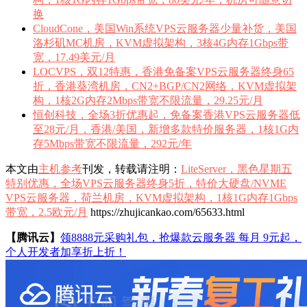
换
CloudCone，美国Win系统VPS云服务器少量补货，美国
洛杉矶MC机房，KVM虚拟架构，3核4G内存1Gbps带
宽，17.49美元/月
LOCVPS，双12特惠，香港免备案VPS云服务器终身65
折，香港葵湾机房，CN2+BGP/CN2网络，KVM虚拟架
构，1核2G内存2Mbps带宽不限流量，29.25元/月
恒创科技，全场3折优惠起，免备案香港VPS云服务器低
至28元/月，香港/美国，新增多款特价服务器，1核1G内
存5Mbps带宽不限流量，292元/年
本文由
主机参考
刊发，转载请注明：
LiteServer，黑色星期五
特别优惠，全场VPS云服务器终身5折，特价大硬盘/NVME
VPS云服务器，荷兰机房，KVM虚拟架构，1核1G内存1Gbps
带宽，2.5欧元/月
https://zhujicankao.com/65633.html
【腾讯云】
领8888元采购礼包，抢爆款云服务器 每月 9元起，
个人开发者加享折上折！