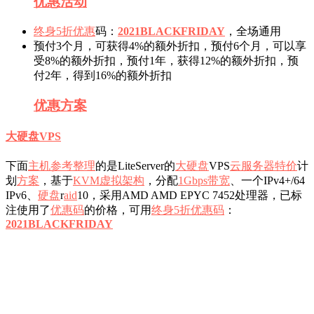
优惠活动
终身
5折优惠
码：
2021BLACKFRIDAY
，全场通用
预付3个月，可获得4%的额外折扣，预付6个月，可以享
受8%的额外折扣，预付1年，获得12%的额外折扣，预
付2年，得到16%的额外折扣
优惠
方案
大硬盘VPS
下面
主机参考
整理
的是LiteServer的
大硬盘
VPS
云服务器特价
计
划
方案
，基于
KVM虚拟架构
，分配
1Gbps带宽
、一个IPv4+/64
IPv6、
硬盘
r
aid
10，采用AMD AMD EPYC 7452处理器，已标
注使用了
优惠码
的价格，可用
终身
5折
优惠码
：
2021BLACKFRIDAY