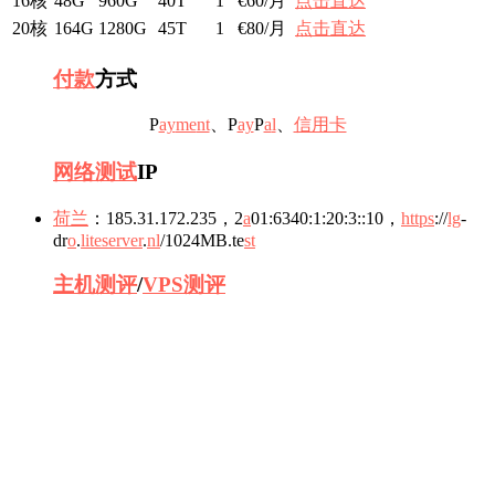
16核
48G
960G
40T
1
€60/月
点击直达
20核
164G
1280G
45T
1
€80/月
点击直达
付款
方式
P
ay
me
nt
、P
ay
P
a
l
、
信用卡
网络
测试
IP
荷兰
：185.31.172.235，2
a
01:6340:1:20:3::10，
https
://
lg
-
dr
o
.
liteserver
.
n
l
/1024MB.te
st
主机测评
/
VPS测评