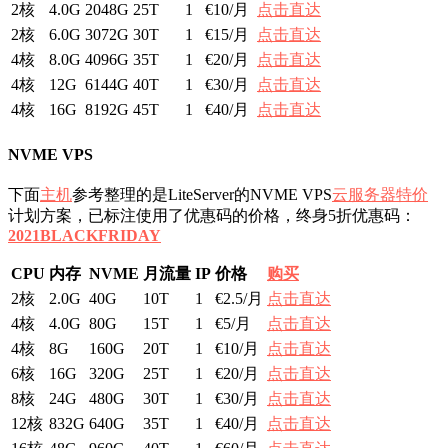
2核
4.0G
2048G
25T
1
€10/月
点击直达
2核
6.0G
3072G
30T
1
€15/月
点击直达
4核
8.0G
4096G
35T
1
€20/月
点击直达
4核
12G
6144G
40T
1
€30/月
点击直达
4核
16G
8192G
45T
1
€40/月
点击直达
NVME VPS
下面
主机
参考整理的是LiteServer的NVME VPS
云服务器特价
计划方案，已标注使用了优惠码的价格，终身5折优惠码：
2021BLACKFRIDAY
CPU
内存
NVME
月流量
IP
价格
购买
2核
2.0G
40G
10T
1
€2.5/月
点击直达
4核
4.0G
80G
15T
1
€5/月
点击直达
4核
8G
160G
20T
1
€10/月
点击直达
6核
16G
320G
25T
1
€20/月
点击直达
8核
24G
480G
30T
1
€30/月
点击直达
12核
832G
640G
35T
1
€40/月
点击直达