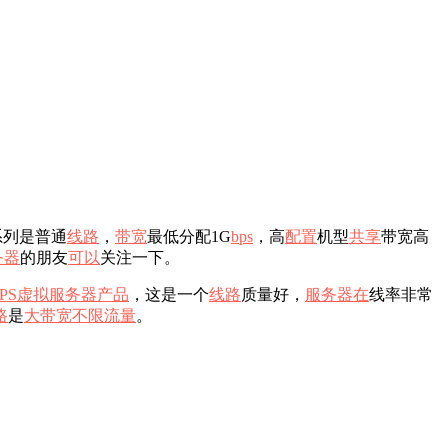
系列是普通
线路
，
带宽
最低分配1G
b
ps
，高
配置
机型
共享
带宽高
务器
的朋友
可以
关注一下。
PS
虚拟
服务器产品
，这是一个
线路
质量好，
服务器在
线率非常
路
是
大带宽
不限流量
。