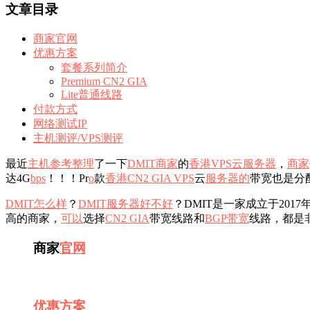
文章目录
商家官网
优惠方案
套餐系列简介
Premium CN2 GIA
Lite普通线路
付款方式
网络测试IP
主机测评/VPS测评
最近
主机参考
整理
了一下
DMIT
商家
的
香港VPS
云服务器
，
商家
达4G
b
ps
！！！Pr
o
款
香港CN2 GIA VPS
云
服务器的
带宽也是分配
DMIT怎么样
？
DMIT
服务器
好不好
？DMIT是一家成立于2017
高的商家，
可以
选择
CN2 GIA
带宽线路和
BGP带宽
线路，都是
商家
官网
优惠
方案