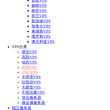
老挝VPS
越南VPS
南非VPS
荷兰VPS
新加坡VPS
加拿大VPS
柬埔寨VPS
俄罗斯VPS
澳大利亚VPS
VPS分类
便宜VPS
高防VPS
动态VPS
外贸VPS
CN2 VPS
大带宽VPS
抗投诉VPS
大硬盘VPS
不限流量VPS
混合服务器
裸金属服务器
独立服务器