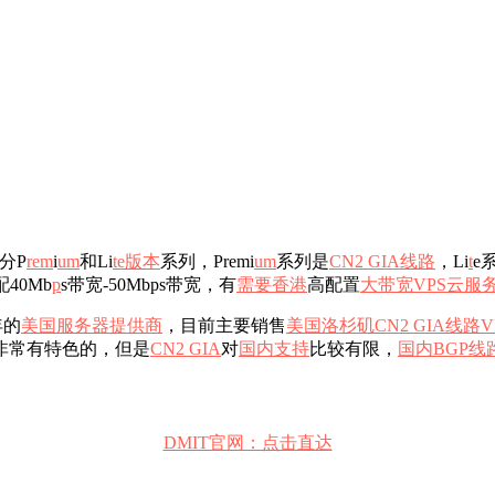
分P
r
e
m
i
um
和Li
te
版本
系列，Premi
um
系列是
CN2 GIA线路
，Li
t
e
40Mb
p
s带宽-50Mbps带宽，有
需要
香港
高配置
大带宽VPS
云服
年的
美国服务器提供商
，目前主要销售
美国洛杉矶CN2 GIA线路
V
非常有特色的，但是
CN2 GIA
对
国内
支持
比较有限，
国内
BGP线
DMIT官网：点击直达