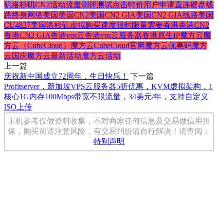
矶
洛杉矶CN2
活动
流量
测评
测试
点击
特价
用户
申请
直连
硬盘
线
路
终身
网络
美国
美国CN2
美国CN2 GIA
美国CN2 GIA线路
美国
CU4837
美国洛杉矶
虚拟
购买
速度
限时
限量
需要
香港
香港CN2
香港CN2 GIA
香港vps云
香港vps云服务器
香港原生IP
魔方云
魔
方云（CubeCloud）
魔方云CubeCloud官网
魔方云优惠码
魔方
云国庆
魔方云最新活动
魔方云活动
上一篇
庆祝新中国成立72周年，生日快乐！
下一篇
Profitserver，新加坡VPS云服务器5折优惠，KVM虚拟架构，1
核心1G内存100Mbps带宽不限流量，34美元/年，支持自定义
ISO上传
主机参考仅做资料收集，不对商家任何信息及交易做信用担
保，购买前请注意风险，有交易纠纷请自行解决！请查阅：
特别声明