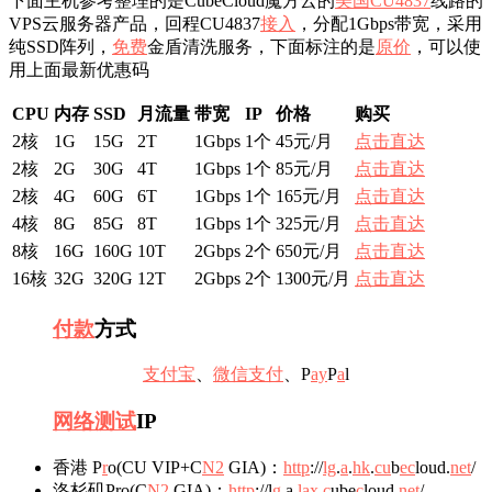
下面主机参考整理的是CubeCloud魔方云的
美国CU4837
线路的
VPS云服务器产品，回程CU4837
接入
，分配1Gbps带宽，采用
纯SSD阵列，
免费
金盾清洗服务，下面标注的是
原价
，可以使
用上面最新优惠码
CPU
内存
SSD
月流量
带宽
IP
价格
购买
2核
1G
15G
2T
1Gbps
1个
45元/月
点击直达
2核
2G
30G
4T
1Gbps
1个
85元/月
点击直达
2核
4G
60G
6T
1Gbps
1个
165元/月
点击直达
4核
8G
85G
8T
1Gbps
1个
325元/月
点击直达
8核
16G
160G
10T
2Gbps
2个
650元/月
点击直达
16核
32G
320G
12T
2Gbps
2个
1300元/月
点击直达
付款
方式
支付宝
、
微信
支付
、P
ay
P
a
l
网络
测试
IP
香港 P
r
o(CU VIP+C
N2
GIA)：
http
://
lg
.
a
.
hk
.
cu
b
ec
loud.
net
/
洛杉矶Pro(C
N2
GIA)：
h
ttp
://l
g
.a.
lax
.
c
ube
c
loud.
ne
t
/