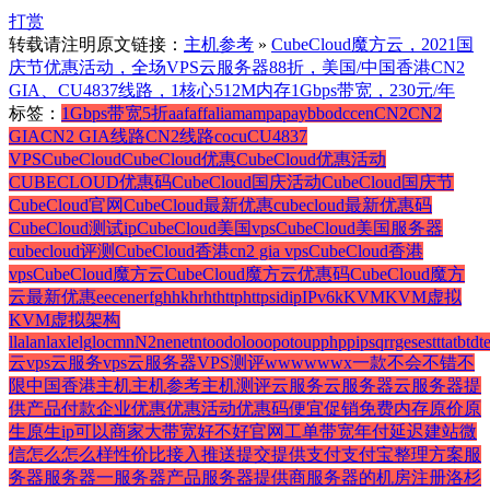
打赏
转载请注明原文链接：
主机参考
»
CubeCloud魔方云，2021国
庆节优惠活动，全场VPS云服务器88折，美国/中国香港CN2
GIA、CU4837线路，1核心512M内存1Gbps带宽，230元/年
标签：
1Gbps带宽
5折
a
af
aff
ali
am
amp
ap
ay
b
bod
c
cen
CN2
CN2
GIA
CN2 GIA线路
CN2线路
co
cu
CU4837
VPS
CubeCloud
CubeCloud优惠
CubeCloud优惠活动
CUBECLOUD优惠码
CubeCloud国庆活动
CubeCloud国庆节
CubeCloud官网
CubeCloud最新优惠
cubecloud最新优惠码
CubeCloud测试ip
CubeCloud美国vps
CubeCloud美国服务器
cubecloud评测
CubeCloud香港cn2 gia vps
CubeCloud香港
vps
CubeCloud魔方云
CubeCloud魔方云优惠码
CubeCloud魔方
云最新优惠
e
ec
en
er
f
g
h
hk
hr
ht
http
https
id
ip
IPv6
k
KVM
KVM虚拟
KVM虚拟架构
l
la
lan
lax
le
lg
loc
m
n
N2
ne
net
nt
o
od
ol
oo
op
ot
ou
p
php
pi
ps
q
r
rge
se
st
t
ta
tb
td
t
云
vps云服务
vps云服务器
VPS测评
w
ww
www
x
一款
不会
不错
不
限
中国香港
主机
主机参考
主机测评
云服务
云服务器
云服务器提
供
产品
付款
企业
优惠
优惠活动
优惠码
便宜
促销
免费
内存
原价
原
生
原生ip
可以
商家
大带宽
好不好
官网
工单
带宽
年付
延迟
建站
微
信
怎么
怎么样
性价比
接入
推送
提交
提供
支付
支付宝
整理
方案
服
务器
服务器一
服务器产品
服务器提供商
服务器的
机房
注册
洛杉