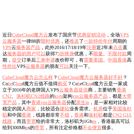
近日
CubeCloud魔方云
发布了国庆节
优惠
促销
活动
，全场
VPS
云服务器
一律88折
限时
优惠
，还
推送
了
一款
特价
年付
周期的
VPS
云
服务器产品
，此外2016/17/18/19年
注册
近2年未
点击
直
达
服务器的
用户
可以
获得7
5折
终身
优惠，不
限量
、
不限
付款
周
期，
提交
订单后
工单
申请
改价即可，有
需要
美国
、
中国香港
高
性价比
VPS
云服务器
的朋友
可以
关注一下。
CubeCloud
魔方云
怎么样
？
CubeCloud
魔方云
服务器
好不好
？
Cu
b
e
C
l
ou
d魔方云值不值得
购买
？Cu
b
eCl
ou
d魔方云是一家成
立于2016年的老牌国人VPS
云服务器提供
商，主要销售
香港
CN2
、
洛杉矶CN2
线路
的
k
vm
架构
vps云
服务器产品
，都是
大带
宽
产品
，其中
香港vps云服务器
分配
原生ip
，是一家相对比较
稳定的国人
商家
，比较适合
建站
业务需求。
机房
位于
美国洛杉
矶
和中国
香港
，线路都非常
不错
，
香港
和
洛杉矶
都是
CN2 GIA
线路
，而且
带宽
给的非常大，洛杉矶为1Gb
ps
，香港最高可以
给到300Mb
p
s的
带宽
，所有注定价格都
不会
便宜
很多。