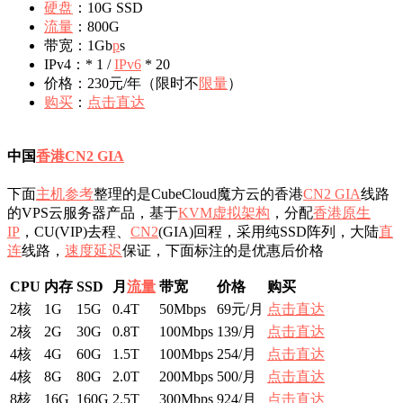
硬盘
：10G SSD
流量
：800G
带宽：1Gb
p
s
IPv4：* 1 /
IPv6
* 20
价格：230元/年（限时不
限量
）
购买
：
点击直达
中国
香港CN2 GIA
下面
主机参考
整理的是CubeCloud魔方云的香港
CN2 GIA
线路
的VPS云服务器产品，基于
KVM虚拟架构
，分配
香港原生
IP
，CU(VIP)去程、
CN2
(GIA)回程，采用纯SSD阵列，大陆
直
连
线路，
速度
延迟
保证，下面标注的是优惠后价格
CPU
内存
SSD
月
流量
带宽
价格
购买
2核
1G
15G
0.4T
50Mbps
69元/月
点击直达
2核
2G
30G
0.8T
100Mbps
139/月
点击直达
4核
4G
60G
1.5T
100Mbps
254/月
点击直达
4核
8G
80G
2.0T
200Mbps
500/月
点击直达
8核
16G
160G
2.5T
300Mbps
924/月
点击直达