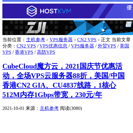
当前位置：
主机参考
VPS服务器
CN2 VPS
正文
当前文章
>
>
>
分类：
CN2 VPS
/
VPS优惠信息
/
VPS服务器
/
外贸VPS
/
美国
VPS
/
香港VPS
/
高防VPS
CubeCloud魔方云，2021国庆节优惠活
动，全场VPS云服务器88折，美国/中国
香港CN2 GIA、CU4837线路，1核心
512M内存1Gbps带宽，230元/年
2021-10-01
来源：
主机参考
阅读(3080)
广告赞助