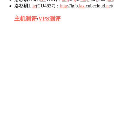
洛杉矶Li
te
(CU4837)：
h
ttp
://lg.b.
lax
.cubecloud.
n
et/
主机测评
/
VPS测评