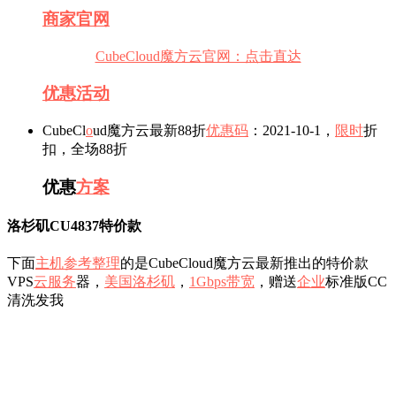
商家
官网
CubeCloud魔方云官网：点击直达
优惠活动
CubeCl
o
ud魔方云最新88折
优惠码
：2021-10-1，
限时
折
扣，全场88折
优惠
方案
洛杉矶CU4837特价款
下面
主机参考
整理
的是CubeCloud魔方云最新推出的特价款
VPS
云服务
器，
美国洛杉矶
，
1Gbps带宽
，赠送
企业
标准版CC
清洗发我