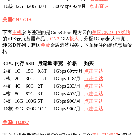
16核
32G
320G
3.0T
300Mbps
924/月
点击直达
美国CN2 GIA
下面
主机
参考整理的是CubeCloud魔方云的
美国CN2 GIA线路
的VPS云服务器产品，
CN2
GIA
接入
，分配1Gbps超大带宽，
纯SSD阵列，赠送
免费
金盾清洗服务，下面标注的是优惠后价
格
CPU
内存
SSD
月流量
带宽
价格
购买
2核
1G
15G
0.8T
1Gbps
60元/月
点击直达
2核
2G
30G
1.5T
1Gbps
118/月
点击直达
4核
4G
60G
2T
1Gbps
233/月
点击直达
4核
8G
85G
3T
1Gbps
457/月
点击直达
8核
16G
160G
5T
1Gbps
906/月
点击直达
16核
32G
320G
10T
1Gbps
906/月
点击直达
美国CU4837