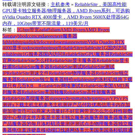
转载请注明原文链接：
主机参考
»
ReliableSite，美国高性能
GPU显卡独立服务器/物理服务器，AMD Ryzen系列，可选购
nVidia Quadro RTX 4000显卡，AMD Ryzen 5600X处理器64G
内存，10Gbps带宽不限流量，119美元/月
标签：
1Gbps带宽
a
af
aff
ali
am
AMD Ryzen
AMD Ryzen
5
amp
ay
b
bod
c
cen
cm
da
e
ee
en
er
e服务器
f
g
h
hr
ht
http
ia
id
ip
k
l
le
loc
m
mb
me
mia
n
ne
net
nt
nVidia Quadro RTX
4000显卡
o
od
os
ot
p
php
pi
ps
q
r
ReliableSite
reliablesite1G国内访问
reliablesite1G服务器国内访问
ReliableSiteGPU服务器
ReliableSite
官网
ReliableSite怎么样
ReliableSite显卡服务器
ReliableSite显卡
杜甫
ReliableSite服务器
ReliableSite测试
ReliableSite测试
IP
ReliableSite测速文件
ReliableSite物理服务器
ReliableSite独立
服务器
ReliableSite独立服务器特价
reliablesite的洛杉矶线路下载
就只有几百KB…
ReliableSite网络测试
ReliableSite美国AMD系
列服务器
ReliableSite美国独服
ReliableSite高性能服务器
ReliableSite高端服务器
si
sp
speedtest
st
t
ta
tb
td
te
tp
tr
ttp
ua
v
VPS
VPS
测评
x
下载
主机
主机参考
主机测评
产品
付款
优惠
信用卡
内存
加
密
加密货币
可以
商家
大流量
好不好
官网
带宽
怎么
怎么样
性能
数
据中心
整理
文件
方案
显卡
显卡独立服务器
服务商
服务器
服务器
产品
服务器的
每月
洛杉矶
流量
测评
测试
点击
物理服务器
独立服
务器
电信
直连
硬盘
移动
端口
线路
网络
美元
美国
美国洛杉矶
联通