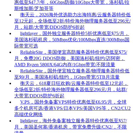
惠低至$47.7/年，60Gbps防御/10Gbps大带宽，洛杉矶/拉
斯维加斯/芝加哥等
衡天云，2026海外优选助力出海特惠/云服务器特价低
至12元起，全场低至2折/特价海外物理服务器低至296元/
月，站群/大带宽/DDOS防护6折起
lightlayer，国外独立服务器特价5折优惠低至$75/月，
美国洛杉矶机房，50Mbps优化/100Mbps直连/300Mbps国
际带宽可选
ReliableSite，美国便宜高防服务器特价优惠低至$75/
月，免费20G DDOS防御，美国洛杉矶/纽约/迈阿密，
AMD Ryzen 5800X/64G内存/1Gbps带宽/不限流量
ReliableSite，国外便宜独立服务器/物理服务器特价低
至$9/月，美国洛杉矶/纽约，1Gbps带宽/5TB月流量
衡天云，618夏日狂欢购/云服务器特价低至12元起，
全场低至2折/特价海外物理服务器低至296元/月，站群/
大带宽/DDOS防护6折起
V.PS，国外免备案VPS特价优惠低至€6.95/月，全球
多个机房可选/香港VPS/日本VPS/美国VPS等，CN2/CU2
高端优化网络
lightlayer，海外免备案独立服务器特价优惠低至$57/
月，美国圣何塞/香港机房，带宽免费升级/CN2/，不限