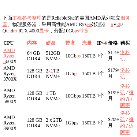
下面
主机参考
整理
的是ReliableSite的美国AMD系列独立
服务
器
、物理服务器，采用高性能AMD Ryz
en
处理器、
n
V
id
ia
Q
ua
d
r
o
RTX 4000
显卡
，分配10Gb
ps
带宽
CPU
内存
硬盘
带宽
流量
IP
v
4
价格
购买
AMD
$119/
洛杉
64 GB
512GB
1个
Ryzen
10Gb
ps
150TB
月
DDR4
NVMe
矶
5
600X
AMD
$179/
洛杉
128 GB
2
x
1TB
1个
Ryze
n
1Gb
p
s
150TB
月
DDR4
NVMe
矶
3700X
洛杉
AMD
$199/
矶
/
纽
128 GB
1 TB
1个
Ryzen
10Gbps
150TB
月
DDR4
NVMe
约
/
迈
5800X
阿密
洛杉
AMD
$209/
矶
/
纽
128 GB
2 x 2TB
1个
Ryzen
1Gbps
150TB
月
DDR4
NVMe
约
/
迈
3900X
阿密