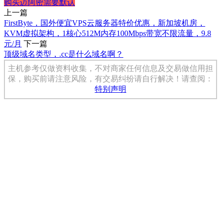
购买
迈阿密
需要
默认
上一篇
FirstByte，国外便宜VPS云服务器特价优惠，新加坡机房，
KVM虚拟架构，1核心512M内存100Mbps带宽不限流量，9.8
元/月
下一篇
顶级域名类型，.cc是什么域名啊？
主机参考仅做资料收集，不对商家任何信息及交易做信用担
保，购买前请注意风险，有交易纠纷请自行解决！请查阅：
特别声明