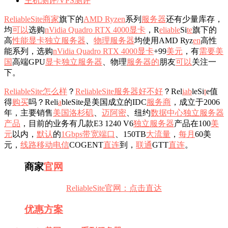
主机测评/VPS测评
ReliableSite
商家
旗下的
AMD Ryzen
系列
服务器
还有少量库存，
均
可以
选购
nVidia Quadro RTX 4000显卡
，R
e
l
ia
b
le
Si
te
旗下的
高
性能
显卡独立服务器
、
物理服务器
均使用AMD Ryz
en
高性
能系列，选购
nVidia Quadro RTX 4000显卡
+99
美元
，有
需要
美
国
高端GPU
显卡独立服务器
、物理
服务器的
朋友
可以
关注一
下。
ReliableSite怎么样
？
ReliableSite服务器
好不好
？Rel
ia
b
leSi
t
e值
得
购买
吗？Reli
a
bleSite是美国成立的IDC
服务商
，成立于2006
年，主要销售
美国洛杉矶
、
迈阿密
、纽约
数据中心
独立服务器
产品
，目前的业务有几款E3 1240 V6
独立服务器
产品在100
美
元
以内，
默认
的
1Gbps带宽
端口
、150TB
大流量
，
每月
60美
元，
线路
移动
电信
COGENT
直连
到，
联通
GTT
直连
。
商家
官网
ReliableSite官网：点击直达
优惠
方案