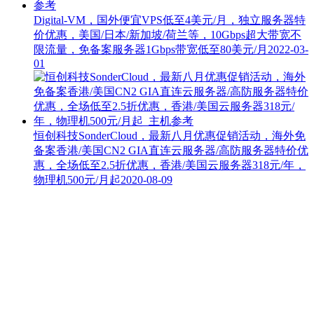
Digital-VM，国外便宜VPS低至4美元/月，独立服务器特
价优惠，美国/日本/新加坡/荷兰等，10Gbps超大带宽不
限流量，免备案服务器1Gbps带宽低至80美元/月
2022-03-
01
恒创科技SonderCloud，最新八月优惠促销活动，海外免
备案香港/美国CN2 GIA直连云服务器/高防服务器特价优
惠，全场低至2.5折优惠，香港/美国云服务器318元/年，
物理机500元/月起
2020-08-09