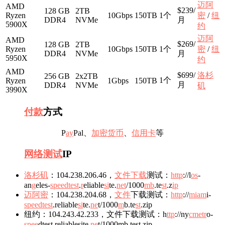
迈阿
AMD
$239/
128 GB
2TB
Ryzen
10Gbps
150TB
1个
密
/
纽
DDR4
NVMe
月
5900X
约
迈阿
AMD
$269/
128 GB
2TB
Ryzen
10Gbps
150TB
1个
密
/
纽
DDR4
NVMe
月
5950X
约
AMD
$699/
洛杉
256 GB
2x2TB
1个
Ryzen
1Gbps
150TB
月
DDR4
NVMe
矶
3990X
付款
方式
P
ay
Pal、
加密货币
、
信用卡
等
网络
测试
IP
洛杉矶
：104.238.206.46，
文件
下载
测试：
http
://l
os
-
an
g
eles-
speedtest
.
r
eliable
si
te.
net
/1000
mb
.te
st
.z
ip
迈阿密
：104.238.204.68，
文件
下载测试：
h
ttp
://
mia
m
i-
speedtest
.reliable
si
te.
ne
t/1000
m
b.te
st
.zip
纽约：104.243.42.233，文件下载测试：h
ttp
://ny
c
me
tr
o-
sp
ee
dtest.reliablesite.
ne
t/1000mb.test.zip