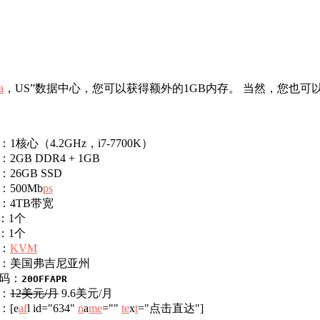
a
，US”数据中心，您可以获得额外的1GB内存。 当然，您也可
：1核心（4.2GHz，i7-7700K）
2GB DDR4 + 1GB
26GB SSD
：500Mb
ps
：4TB带宽
：1个
：1个
：
KVM
：美国弗吉尼亚州
码：
20OFFAPR
：
12美元/月
9.6美元/月
：[e
af
l id="634"
n
a
me
=""
te
x
t
="点击直达"]