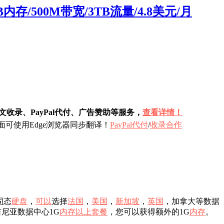
/500M带宽/3TB流量/4.8美元/月
收录、PayPal代付、广告赞助等服务，
查看详情！
可使用Edge浏览器同步翻译！
PayPal代付
/
收录合作
固态
硬盘
，
可以
选择
法国
，
美国
，
新加坡
，
英国
，加拿大等数据
尼亚数据中心1G
内存
以上
套餐
，您可以获得额外的1G
内存
。