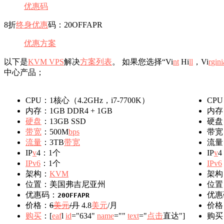
优惠码
8折
终身
优惠
码：20OFFAPR
优惠
方案
以下是
KVM VPS
解决
方案
列表
。 如果您选择“Vi
nt
Hi
l
l
，Vi
r
gin
i
中心产品；
CPU：1核心（4.2GHz，i7-7700K）
CPU
内存：1GB DDR4 + 1GB
内存：
硬盘
：13GB SSD
硬盘：
带宽
：500M
b
ps
带宽
流量
：3TB
带宽
流量
IP
v
4：1个
IP
v
4
IPv6
：1个
IPv6
架构：
KVM
架构
位置：美国弗吉尼亚州
位置
优惠码：
优惠
20OFFAPR
价格：
6
美元
/月
4.8
美元
/月
价格
购买
：[
e
af
l
id
="634"
n
a
me
=""
te
x
t
="
点击
直达"]
购买