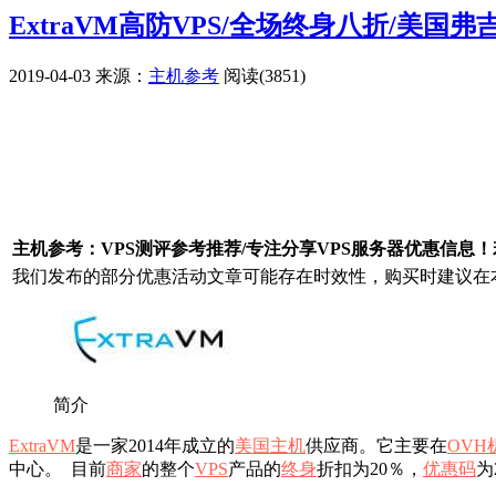
ExtraVM高防VPS/全场终身八折/美国弗
2019-04-03
来源：
主机参考
阅读(3851)
广告赞助
主机参考：VPS测评参考推荐/专注分享VPS服务器优惠信息
我们发布的部分优惠活动文章可能存在时效性，购买时建议在本
简介
ExtraVM
是一家2014年成立的
美国主机
供应商。它主要在
OVH
中心。 目前
商家
的整个
VPS
产品的
终身
折扣为20％，
优惠码
为