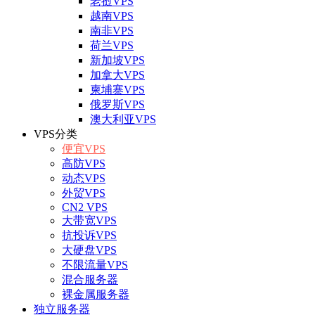
老挝VPS
越南VPS
南非VPS
荷兰VPS
新加坡VPS
加拿大VPS
柬埔寨VPS
俄罗斯VPS
澳大利亚VPS
VPS分类
便宜VPS
高防VPS
动态VPS
外贸VPS
CN2 VPS
大带宽VPS
抗投诉VPS
大硬盘VPS
不限流量VPS
混合服务器
裸金属服务器
独立服务器