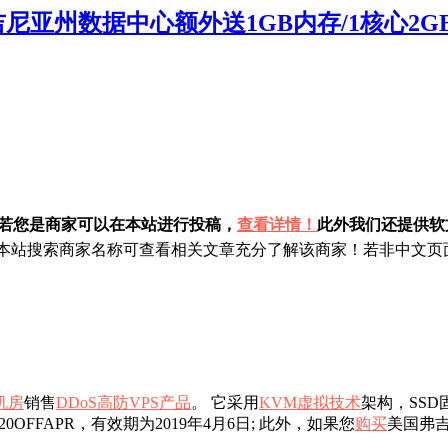
吉尼亚州数据中心额外送1GB内存/1核心2GB内存
！若您是商家可以在本站进行投稿，
查看详情！
此外我们还提供软文
站搜索商家名称可查看相关文章充分了解该商家！若非中文页面
机房
销售
DDoS高防
VPS
产品
。 它采用
KVM虚拟
技术
架构，SSD
20OFFAPR，有效​​期为2019年4月6日; 此外，如果您
购买
美国弗吉