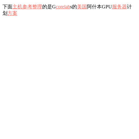
下面
主机参考
整理
的是G
c
o
r
e
l
a
b
s的
美国
阿什本GPU
服务器
计
划
方案