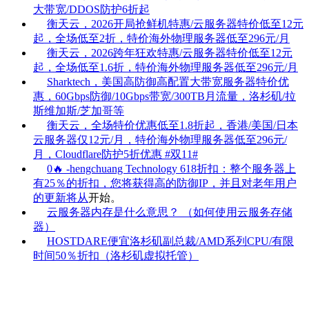
大带宽/DDOS防护6折起
衡天云，2026开局抢鲜机特惠/云服务器特价低至12元
起，全场低至2折，特价海外物理服务器低至296元/月
衡天云，2026跨年狂欢特惠/云服务器特价低至12元
起，全场低至1.6折，特价海外物理服务器低至296元/月
Sharktech，美国高防御高配置大带宽服务器特价优
惠，60Gbps防御/10Gbps带宽/300TB月流量，洛杉矶/拉
斯维加斯/芝加哥等
衡天云，全场特价优惠低至1.8折起，香港/美国/日本
云服务器仅12元/月，特价海外物理服务器低至296元/
月，Cloudflare防护5折优惠
#双11#
0🔥 -hengchuang Technology 618折扣：整个服务器上
有25％的折扣，您将获得高的防御IP，并且对老年用户
的更新将从
开始。
云服务器内存是什么意思？ （如何使用云服务存储
器）
HOSTDARE便宜洛杉矶副总裁/AMD系列CPU/有限
时间50％折扣（洛杉矶虚拟托管）