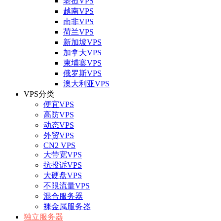
老挝VPS
越南VPS
南非VPS
荷兰VPS
新加坡VPS
加拿大VPS
柬埔寨VPS
俄罗斯VPS
澳大利亚VPS
VPS分类
便宜VPS
高防VPS
动态VPS
外贸VPS
CN2 VPS
大带宽VPS
抗投诉VPS
大硬盘VPS
不限流量VPS
混合服务器
裸金属服务器
独立服务器