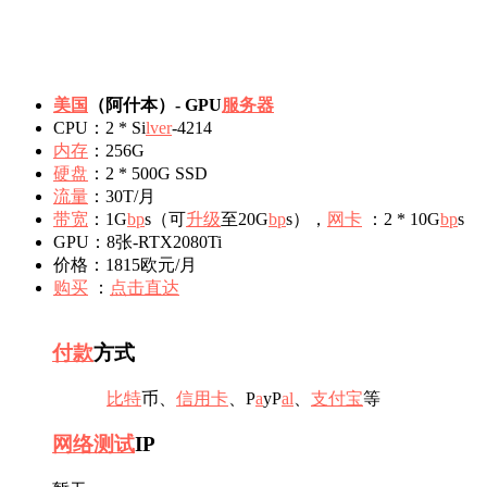
美国
（阿什本）- GPU
服务器
CPU：2 * Si
l
v
e
r
-4214
内存
：256G
硬盘
：2 * 500G SSD
流量
：30T/月
带宽
：1G
b
p
s（可
升级
至20G
b
p
s），
网卡
：2 * 10G
b
p
s
GPU：8张-RTX2080Ti
价格：1815欧元/月
购买
：
点击直达
付款
方式
比特
币、
信用卡
、P
a
yP
a
l
、
支付宝
等
网络
测试
IP