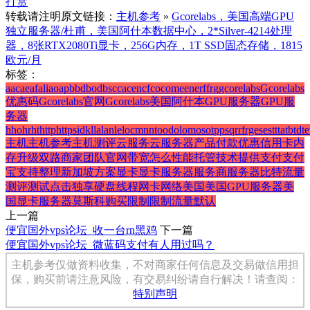
打赏
转载请注明原文链接：
主机参考
»
Gcorelabs，美国高端GPU
独立服务器/杜甫，美国阿什本数据中心，2*Silver-4214处理
器，8张RTX2080Ti显卡，256G内存，1T SSD固态存储，1815
欧元/月
标签：
a
ac
ae
af
ali
ao
ap
b
bd
bod
bs
c
ca
cen
cf
co
com
e
en
er
f
fr
g
gcorelabs
Gcorelabs
优惠码
Gcorelabs官网
Gcorelabs美国阿什本GPU服务器
GPU服
务器
h
ho
hr
ht
http
https
id
k
l
la
lan
le
loc
m
n
nt
o
od
ol
om
os
ot
p
ps
q
r
rf
rge
se
st
t
ta
tb
td
te
主机
主机参考
主机测评
云服务
云服务器
产品
付款
优惠
信用卡
内
存
升级
双路
商家
团队
官网
带宽
怎么
性能
托管
技术
提供
支付
支付
宝
支持
整理
新加坡
方案
显卡
显卡服务器
服务商
服务器
比特
流量
测评
测试
点击
独享
硬盘
线程
网卡
网络
美国
美国GPU服务器
美
国显卡服务器
莫斯科
购买
限制
限制流量
默认
上一篇
便宜国外vps论坛_收一台rn黑鸡
下一篇
便宜国外vps论坛_微蓝码支付有人用过吗？
主机参考仅做资料收集，不对商家任何信息及交易做信用担
保，购买前请注意风险，有交易纠纷请自行解决！请查阅：
特别声明