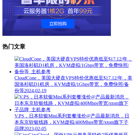
热门文章
CloudCone，美国大硬盘VPS特价优惠低至$17.12/年，美
国洛杉矶D1机房，KVM虚拟/1Gbps带宽，免费快照/备
份等
2024-02-19
V.PS，日本软银Mini系列套餐涨价@产品最新消息，日
本东京软银线路，KVM虚拟/400Mbps带宽/xtom旗下子
品牌
2023-02-05