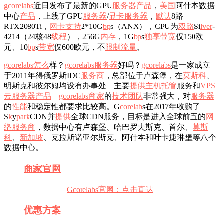
gcorelabs
近日发布了最新的GPU
服务器
产品
，
美国
阿什本数据
中心
产品
，上线了GPU
服务器
/
显卡
服务器
，
默认
8路
RTX2080Ti，
网卡
支持
2*10G
b
p
s（ANX），CPU为
双路
Si
l
v
e
r
-
4214（24核48
线程
），256G
内存
，1G
b
p
s
独享
带宽
仅150欧
元、10
b
p
s
带宽
仅600欧元，不
限制流量
。
gcorelabs
怎么
样？
gcorelabs
服务器
好吗？
gcorelabs
是一家成立
于2011年得俄罗斯IDC
服务商
，总部位于卢森堡，在
莫斯科
、
明斯克和彼尔姆均设有办事处，主要
提供
主机
托管
服务和
VPS
云服务器
产品
，
gcorelabs
商家
的
技术
团队
非常强大，对
服务器
的
性能
和稳定性都要求比较高。G
c
o
r
e
l
a
b
s在2017年收购了
S
k
y
p
a
r
k
CDN并
提供
全球CDN服务，目标是进入全球前五的
网
络
服务商
，数据中心有卢森堡、哈巴罗夫斯克、首尔、
莫斯
科
、
新加坡
、克拉斯诺亚尔斯克、阿什本和叶卡捷琳堡等八个
数据中心。
商家
官网
Gcorelabs官网：点击直达
优惠
方案